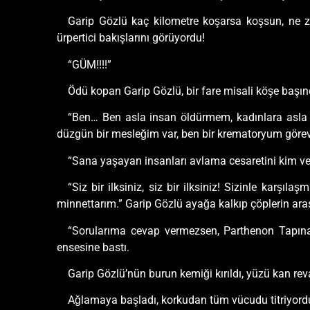
Garip Gözlü kaç kilometre koşarsa koşsun, ne z
ürpertici bakışlarını görüyordu!
“GÜM!!!!”
Ödü kopan Garip Gözlü, bir fare misali köşe başınd
“Ben… Ben asla insan öldürmem, kadınlara asla 
düzgün bir mesleğim var, ben bir krematoryum görevl
“Sana yaşayan insanları avlama cesaretini kim ver
“Siz bir ilksiniz, siz bir ilksiniz! Sizinle karş
minnettarım.” Garip Gözlü ayağa kalkıp çöplerin aras
“Sorularıma cevap vermezsen, Parthenon Tapınağı’n
ensesine bastı.
Garip Gözlü’nün burun kemiği kırıldı, yüzü kan rev
Ağlamaya başladı, korkudan tüm vücudu titriyord