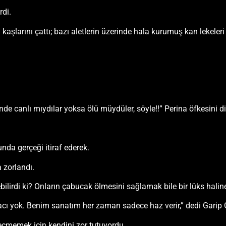
rdi.
aşlarını çattı; bazı aletlerin üzerinde hala kurumuş kan lekeleri 
inde canlı mıydılar yoksa ölü müydüler, söyle!!” Perina öfkesini 
unda gerçeği itiraf ederek.
 zorlandı.
ebilirdi ki? Onların çabucak ölmesini sağlamak bile bir lüks haline 
r acı yok. Benim sanatım her zaman sadece haz verir,” dedi Garip
eçmemek için kendini zor tutuyordu.