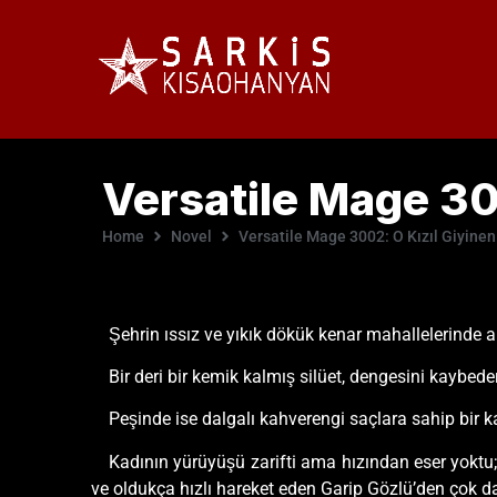
Versatile Mage 30
Home
Novel
Versatile Mage 3002: O Kızıl Giyinen
Şehrin ıssız ve yıkık dökük kenar mahallelerinde an
Bir deri bir kemik kalmış silüet, dengesini kaybede
Peşinde ise dalgalı kahverengi saçlara sahip bir 
Kadının yürüyüşü zarifti ama hızından eser yoktu;
ve oldukça hızlı hareket eden Garip Gözlü’den çok da