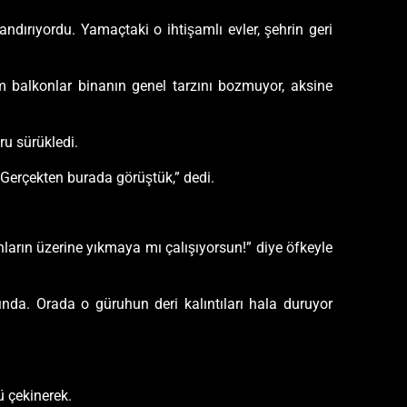
ndırıyordu. Yamaçtaki o ihtişamlı evler, şehrin geri
cam balkonlar binanın genel tarzını bozmuyor, aksine
u sürükledi.
. Gerçekten burada görüştük,” dedi.
nların üzerine yıkmaya mı çalışıyorsun!” diye öfkeyle
tında. Orada o güruhun deri kalıntıları hala duruyor
ü çekinerek.