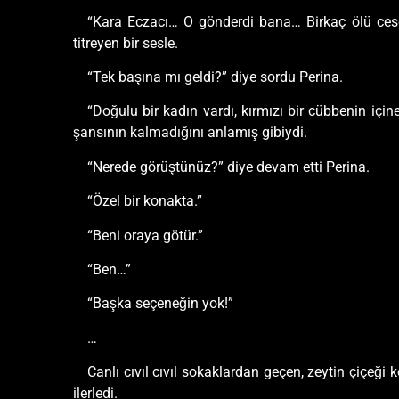
“Kara Eczacı… O gönderdi bana… Birkaç ölü ceset 
titreyen bir sesle.
“Tek başına mı geldi?” diye sordu Perina.
“Doğulu bir kadın vardı, kırmızı bir cübbenin içi
şansının kalmadığını anlamış gibiydi.
“Nerede görüştünüz?” diye devam etti Perina.
“Özel bir konakta.”
“Beni oraya götür.”
“Ben…”
“Başka seçeneğin yok!”
…
Canlı cıvıl cıvıl sokaklardan geçen, zeytin çiçeği 
ilerledi.