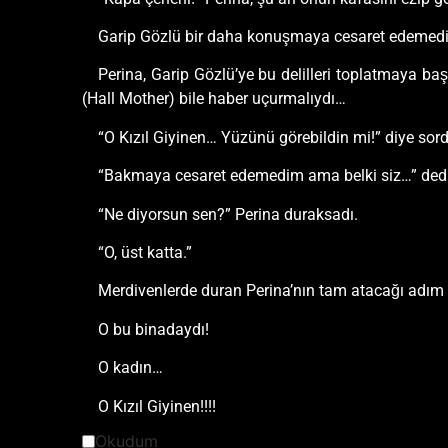
Garip Gözlü bir daha konuşmaya cesaret edemedi
Perina, Garip Gözlü’ye bu delilleri toplatmaya ba
(Hall Mother) bile haber uçurmalıydı…
“O Kızıl Giyinen… Yüzünü görebildin mi!” diye sord
“Bakmaya cesaret edemedim ama belki siz…” dedi
“Ne diyorsun sen?” Perina duraksadı.
“O, üst katta.”
Merdivenlerde duran Perina’nın tam atacağı adım h
O bu binadaydı!
O kadın…
O Kızıl Giyinen!!!!
Okudum