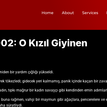
Home
About
Services
02: O Kızıl Giyinen
iden bir yardım çığlığı yükseldi.
rek tökezledi; gidecek yeri kalmamış, panik içinde kaçan bir zaval
kadın, tıpkı mağrur bir kadın savaşçı gibi kendinden emin adımla
 buna rağmen, vahşi bir maymun gibi ağaçlara, pencerelere ve e
ha süratliydi.