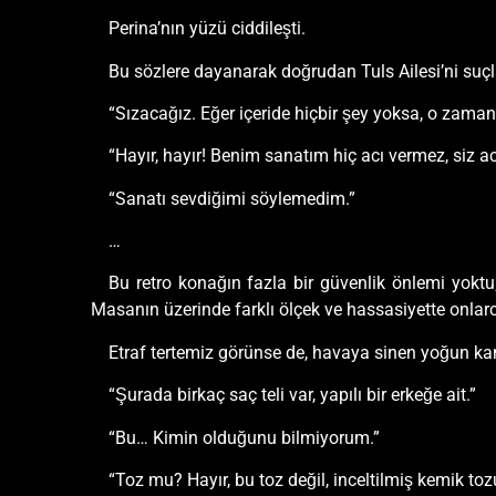
Perina’nın yüzü ciddileşti.
Bu sözlere dayanarak doğrudan Tuls Ailesi’ni suçlay
“Sızacağız. Eğer içeride hiçbir şey yoksa, o zaman
“Hayır, hayır! Benim sanatım hiç acı vermez, siz a
“Sanatı sevdiğimi söylemedim.”
…
Bu retro konağın fazla bir güvenlik önlemi yoktu;
Masanın üzerinde farklı ölçek ve hassasiyette onla
Etraf tertemiz görünse de, havaya sinen yoğun ka
“Şurada birkaç saç teli var, yapılı bir erkeğe ait.”
“Bu… Kimin olduğunu bilmiyorum.”
“Toz mu? Hayır, bu toz değil, inceltilmiş kemik toz