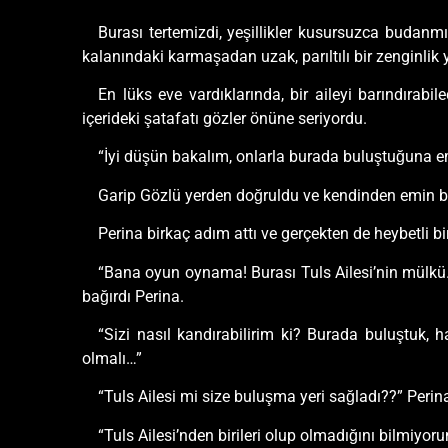
Burası tertemizdi, yeşillikler kusursuzca budanmı
kalanındaki karmaşadan uzak, parıltılı bir zenginlik 
En lüks eve vardıklarında, bir aileyi barındırabi
içerideki şatafatı gözler önüne seriyordu.
“İyi düşün bakalım, onlarla burada buluştuğuna e
Garip Gözlü yerden doğruldu ve kendinden emin bir ş
Perina birkaç adım attı ve gerçekten de heybetli b
“Bana oyun oynama! Burası Tuls Ailesi’nin mülkü. 
bağırdı Perina.
“Sizi nasıl kandırabilirim ki? Burada buluştuk, h
olmalı…”
“Tuls Ailesi mi size buluşma yeri sağladı??” Peri
“Tuls Ailesi’nden birileri olup olmadığını bilmiyo