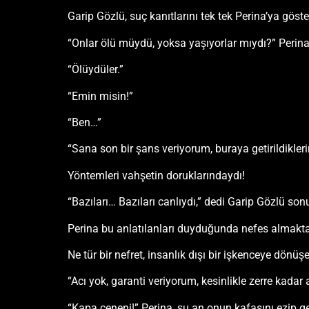
Garip Gözlü, suç kanıtlarını tek tek Perina’ya göste
“Onlar ölü müydü, yoksa yaşıyorlar mıydı?” Perina k
“Ölüydüler.”
“Emin misin!”
“Ben…”
“Sana son bir şans veriyorum, buraya getirildikler
Yöntemleri vahşetin doruklarındaydı!
“Bazıları… Bazıları canlıydı,” dedi Garip Gözlü son
Perina bu anlatılanları duyduğunda nefes almakta
Ne tür bir nefret, insanlık dışı bir işkenceye dönüş
“Acı yok, garanti veriyorum, kesinlikle zerre kada
“Kapa çeneni!” Perina, şu an onun kafasını ezip g