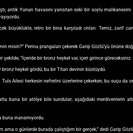
ştı; antik Yunan havasını yansıtan eski bir soylu malikanesini a
yayıyordu.
lecek büyüklükte, retro bir bina karşıladı onları. Temiz, zarif 
min misin?” Perina prangaları çekerek Garip Gözlü’yü önüne doğr
ekilde, “İçeride bir bronz heykel var, içeri girince göreceksiniz
ir bronz heykel gördü; bu bir Titan devinin büstüydü.
Tuls Ailesi herkesin nefretini üzerlerine çekerken, bu suçu da o
atta bana bir atölye bile sundular; aşağıdaki merdivenlerin al
na buna inanamıyordu.
rum ama o günlerde burada çalıştığım bir gerçek,” dedi Garip Gözl