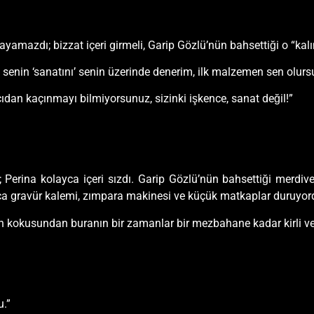
amazdı; bizzat içeri girmeli, Garip Gözlü’nün bahsettiği o “kalın
 senin ‘sanatını’ senin üzerinde denerim, ilk malzemen sen olursu
cıdan kaçınmayı bilmiyorsunuz, sizinki işkence, sanat değil!”
 Perina kolayca içeri sızdı. Garip Gözlü’nün bahsettiği merdiven
rca gravür kalemi, zımpara makinesi ve küçük matkaplar duruyor
n kokusundan buranın bir zamanlar bir mezbahane kadar kirli ve
u.”