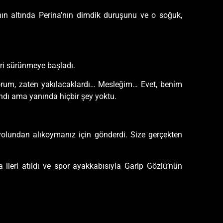
ın altında Perina’nın dimdik duruşunu ve o soğuk,
eri sürünmeye başladı.
orum, zaten yakılacaklardı… Mesleğim… Evet, benim
andı ama yanında hiçbir şey yoktu.
h yolundan alıkoymanız için gönderdi. Size gerçekten
a ileri atıldı ve spor ayakkabısıyla Garip Gözlü’nün