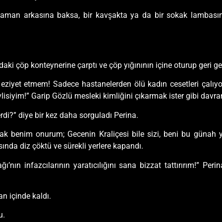
aman arkasına baksa, bir kavşakta ya da bir sokak lambasın
aki çöp konteynerine çarptı ve çöp yığınının içine oturup geri g
eziyet etmem! Sadece hastanelerden ölü kadın cesetleri çalıy
isiyim!” Garip Gözlü mesleki kimliğini çıkarmak ister gibi davr
di?” diye bir kez daha sorguladı Perina.
ılaşmak benim onurum; Gecenin Kraliçesi bile sizi, beni bu güna
ında diz çöktü ve sürekli yerlere kapandı.
ın infazcılarının yaratıcılığını sana bizzat tattırırım!” Perin
an içinde kaldı.
u.