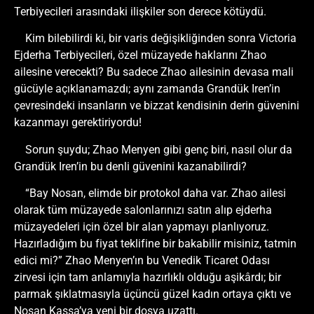
Terbiyecileri arasındaki ilişkiler son derece kötüydü.
Kim bilebilirdi ki, bir varis değişikliğinden sonra Victoria
Ejderha Terbiyecileri, özel müzayede haklarını Zhao
ailesine verecekti? Bu sadece Zhao ailesinin devasa mali
gücüyle açıklanamazdı; aynı zamanda Grandük Iren’in
çevresindeki insanların ve bizzat kendisinin derin güvenini
kazanmayı gerektiriyordu!
Sorun şuydu; Zhao Menyen gibi genç biri, nasıl olur da
Grandük Iren’in bu denli güvenini kazanabilirdi?
“Bay Nosan, elimde bir protokol daha var. Zhao ailesi
olarak tüm müzayede salonlarınızı satın alıp ejderha
müzayedeleri için özel bir alan yapmayı planlıyoruz.
Hazırladığım bu fiyat teklifine bir bakabilir misiniz, tatmin
edici mi?” Zhao Menyen’ın bu Venedik Ticaret Odası
zirvesi için tam anlamıyla hazırlıklı olduğu aşikârdı; bir
parmak şıklatmasıyla üçüncü güzel kadın ortaya çıktı ve
Nosan Kassa’ya yeni bir dosya uzattı.