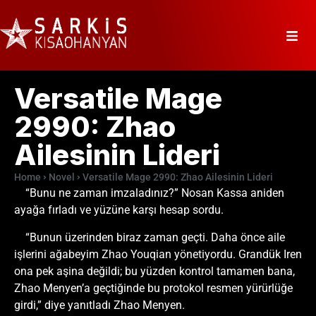
Versatile Mage
2990: Zhao
Ailesinin Lideri
Home
Novel
Versatile Mage 2990: Zhao Ailesinin Lideri
“Bunu ne zaman imzaladınız?” Nosan Kassa aniden
ayağa fırladı ve yüzüne karşı hesap sordu.
“Bunun üzerinden biraz zaman geçti. Daha önce aile
işlerini ağabeyim Zhao Youqian yönetiyordu. Grandük Iren
ona pek aşina değildi; bu yüzden kontrol tamamen bana,
Zhao Menyen’a geçtiğinde bu protokol resmen yürürlüğe
girdi,” diye yanıtladı Zhao Menyen.