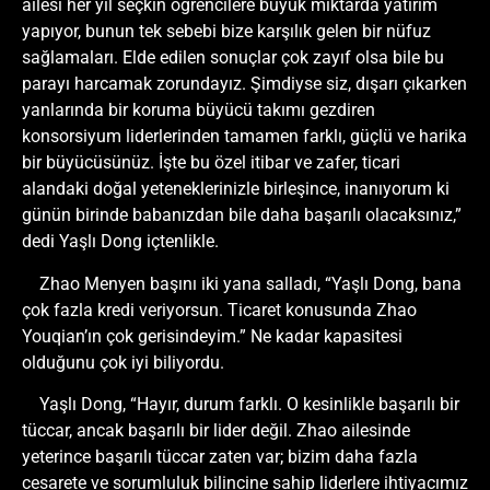
ailesi her yıl seçkin öğrencilere büyük miktarda yatırım
yapıyor, bunun tek sebebi bize karşılık gelen bir nüfuz
sağlamaları. Elde edilen sonuçlar çok zayıf olsa bile bu
parayı harcamak zorundayız. Şimdiyse siz, dışarı çıkarken
yanlarında bir koruma büyücü takımı gezdiren
konsorsiyum liderlerinden tamamen farklı, güçlü ve harika
bir büyücüsünüz. İşte bu özel itibar ve zafer, ticari
alandaki doğal yeteneklerinizle birleşince, inanıyorum ki
günün birinde babanızdan bile daha başarılı olacaksınız,”
dedi Yaşlı Dong içtenlikle.
Zhao Menyen başını iki yana salladı, “Yaşlı Dong, bana
çok fazla kredi veriyorsun. Ticaret konusunda Zhao
Youqian’ın çok gerisindeyim.” Ne kadar kapasitesi
olduğunu çok iyi biliyordu.
Yaşlı Dong, “Hayır, durum farklı. O kesinlikle başarılı bir
tüccar, ancak başarılı bir lider değil. Zhao ailesinde
yeterince başarılı tüccar zaten var; bizim daha fazla
cesarete ve sorumluluk bilincine sahip liderlere ihtiyacımız