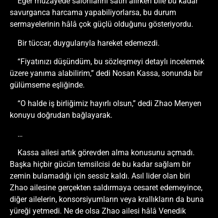
Eğer müzayede salonlarını satın alırken bile bu kadar
savurganca harcama yapabiliyorlarsa, bu durum
sermayelerinin hâlâ çok güçlü olduğunu gösteriyordu.
Bir tüccar, duygularıyla hareket edemezdi.
“Fiyatınızı düşündüm, bu sözleşmeyi detaylı incelemek
üzere yanıma alabilirim,” dedi Nosan Kassa, sonunda bir
gülümseme eşliğinde.
“O halde iş birliğimiz hayırlı olsun,” dedi Zhao Menyen
konuyu doğrudan bağlayarak.
…
Kassa ailesi artık görevden alma konusunu açmadı.
Başka hiçbir gücün temsilcisi de bu kadar sağlam bir
zemin bulamadığı için sessiz kaldı. Asıl lider olan biri
Zhao ailesine gerçekten saldırmaya cesaret edemeyince,
diğer ailelerin, konsorsiyumların veya krallıkların da buna
yüreği yetmedi. Ne de olsa Zhao ailesi hâlâ Venedik