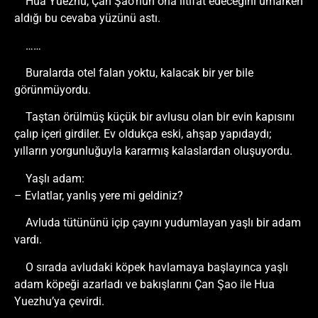
Hua Yuezhu, Çan Şao’nun ona iltifat edeceğini umarken
aldığı bu cevaba yüzünü astı.
……
Buralarda otel falan yoktu, kalacak bir yer bile
görünmüyordu.
Taştan örülmüş küçük bir avlusu olan bir evin kapısını
çalıp içeri girdiler. Ev oldukça eski, ahşap yapıdaydı;
yılların yorgunluğuyla kararmış kalaslardan oluşuyordu.
Yaşlı adam:
– Evlatlar, yanlış yere mi geldiniz?
Avluda tütününü içip çayını yudumlayan yaşlı bir adam
vardı.
O sırada avludaki köpek havlamaya başlayınca yaşlı
adam köpeği azarladı ve bakışlarını Çan Şao ile Hua
Yuezhu’ya çevirdi.