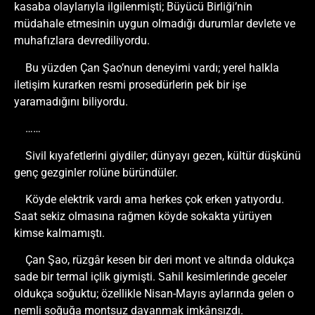
kasaba olaylarıyla ilgilenmişti; Büyücü Birliği’nin
müdahale etmesinin uygun olmadığı durumlar devlete ve
muhafızlara devrediliyordu.
Bu yüzden Çan Şao’nun deneyimi vardı; yerel halkla
iletişim kurarken resmi prosedürlerin pek bir işe
yaramadığını biliyordu.
……
Sivil kıyafetlerini giydiler; dünyayı gezen, kültür düşkünü
genç gezginler rolüne büründüler.
Köyde elektrik vardı ama herkes çok erken yatıyordu.
Saat sekiz olmasına rağmen köyde sokakta yürüyen
kimse kalmamıştı.
Çan Şao, rüzgâr kesen bir deri mont ve altında oldukça
sade bir termal içlik giymişti. Sahil kesimlerinde geceler
oldukça soğuktu; özellikle Nisan-Mayıs aylarında gelen o
nemli soğuğa montsuz dayanmak imkânsızdı.