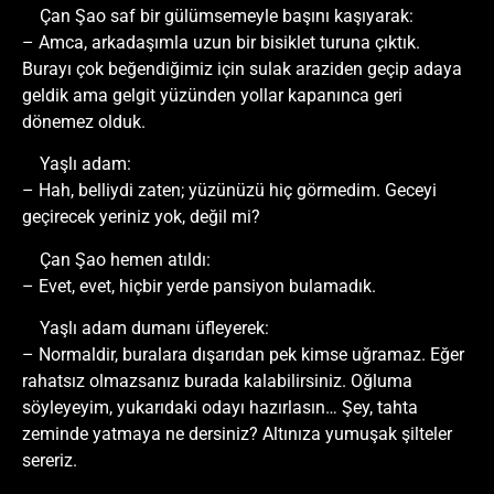
Çan Şao saf bir gülümsemeyle başını kaşıyarak:
– Amca, arkadaşımla uzun bir bisiklet turuna çıktık.
Burayı çok beğendiğimiz için sulak araziden geçip adaya
geldik ama gelgit yüzünden yollar kapanınca geri
dönemez olduk.
Yaşlı adam:
– Hah, belliydi zaten; yüzünüzü hiç görmedim. Geceyi
geçirecek yeriniz yok, değil mi?
Çan Şao hemen atıldı:
– Evet, evet, hiçbir yerde pansiyon bulamadık.
Yaşlı adam dumanı üfleyerek:
– Normaldir, buralara dışarıdan pek kimse uğramaz. Eğer
rahatsız olmazsanız burada kalabilirsiniz. Oğluma
söyleyeyim, yukarıdaki odayı hazırlasın… Şey, tahta
zeminde yatmaya ne dersiniz? Altınıza yumuşak şilteler
sereriz.