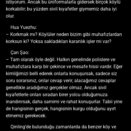
istiyorum. Ancak bu üniformalarla gidersek birçok köylü
korkabilir; bu yüzden sivil kıyafetler giymemiz daha iyi
olur.
Hua Yuezhu:
– Korkmak mı? Köylüler neden bizim gibi muhafızlardan
korksun ki? Yoksa sakladıkları karanlık işler mi var?
Çan Şao:
– Tam olarak öyle değil. Halkın genelinde polislere ve
muhafızlara karşı bir çekince ve mesafe hissi vardır. Eğer
kimliğimizi belli ederek onlarla konuşursak, sadece siz
soru sorarsınız, onlar cevap verir; alacağımız cevaplar
genellikle aradığımız gerçekler olmaz. Ancak sivil
kıyafetlerle onları sıradan birer yolcu olduğumuza
inandırırsak, daha samimi ve rahat konuşurlar. Tabii yine
de hangisinin gerçek, hangisinin kurgu olduğunu ayırt
etmemiz gerekecek.
Qinling’de bulunduğu zamanlarda da benzer köy ve