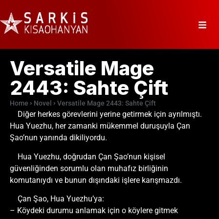
Versatile Mage
2443: Sahte Çift
Home
Novel
Versatile Mage 2443: Sahte Çift
Diğer herkes görevlerini yerine getirmek için ayrılmıştı.
Hua Yuezhu, her zamanki mükemmel duruşuyla Çan
Şao’nun yanında dikiliyordu.
Hua Yuezhu, doğrudan Çan Şao’nun kişisel
güvenliğinden sorumlu olan muhafız birliğinin
komutanıydı ve bunun dışındaki işlere karışmazdı.
Çan Şao, Hua Yuezhu’ya:
– Köydeki durumu anlamak için o köylere gitmek