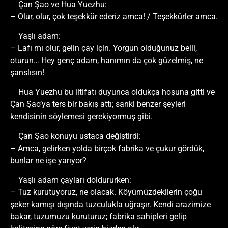
Çan Şao ve Hua Yuezhu:
– Olur, olur, çok teşekkür ederiz amca! / Teşekkürler amca.
Yaşlı adam:
– Lafı mı olur, gelin çay için. Yorgun olduğunuz belli,
oturun… Hey genç adam, hanımın da çok güzelmiş, ne
şanslısın!
Hua Yuezhu bu iltifatı duyunca oldukça hoşuna gitti ve
Çan Şao’ya ters bir bakış attı; sanki benzer şeyleri
kendisinin söylemesi gerekiyormuş gibi.
Çan Şao konuyu ustaca değiştirdi:
– Amca, gelirken yolda birçok fabrika ve çukur gördük,
bunlar ne işe yarıyor?
Yaşlı adam çayları doldururken:
– Tuz kurutuyoruz, ne olacak. Köyümüzdekilerin çoğu
şeker kamışı dışında tuzculukla uğraşır. Kendi arazimize
bakar, tuzumuzu kuruturuz; fabrika sahipleri gelip