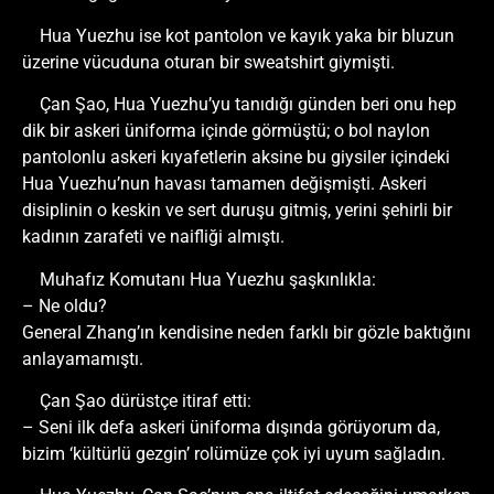
Hua Yuezhu ise kot pantolon ve kayık yaka bir bluzun
üzerine vücuduna oturan bir sweatshirt giymişti.
Çan Şao, Hua Yuezhu’yu tanıdığı günden beri onu hep
dik bir askeri üniforma içinde görmüştü; o bol naylon
pantolonlu askeri kıyafetlerin aksine bu giysiler içindeki
Hua Yuezhu’nun havası tamamen değişmişti. Askeri
disiplinin o keskin ve sert duruşu gitmiş, yerini şehirli bir
kadının zarafeti ve naifliği almıştı.
Muhafız Komutanı Hua Yuezhu şaşkınlıkla:
– Ne oldu?
General Zhang’ın kendisine neden farklı bir gözle baktığını
anlayamamıştı.
Çan Şao dürüstçe itiraf etti:
– Seni ilk defa askeri üniforma dışında görüyorum da,
bizim ‘kültürlü gezgin’ rolümüze çok iyi uyum sağladın.