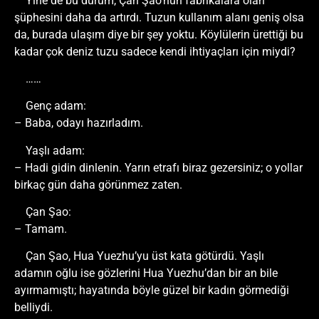
Yine de bu durum, Çan Şao’nun fabrikalara olan
şüphesini daha da artırdı. Tuzun kullanım alanı geniş olsa
da, burada ulaşım diye bir şey yoktu. Köylülerin ürettiği bu
kadar çok deniz tuzu sadece kendi ihtiyaçları için miydi?
……
Genç adam:
– Baba, odayı hazırladım.
Yaşlı adam:
– Hadi gidin dinlenin. Yarın etrafı biraz gezersiniz; o yollar
birkaç gün daha görünmez zaten.
Çan Şao:
– Tamam.
Çan Şao, Hua Yuezhu’yu üst kata götürdü. Yaşlı
adamın oğlu ise gözlerini Hua Yuezhu’dan bir an bile
ayırmamıştı; hayatında böyle güzel bir kadın görmediği
belliydi.