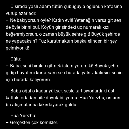
O sırada yaşlı adam tütün çubuğuyla oğlunun kafasına
vurup azarladı:
– Ne bakıyorsun öyle? Kadın evli! Yeteneğin varsa git sen
de öyle birini bul. Köyün girişindeki üç numaralı kızı
beğenmiyorsun, o zaman büyük şehre git! Büyük şehirde
ne yapacaksın? Tuz kurutmaktan başka elinden bir şey
gelmiyor ki!
Oğlu:
– Baba, seni bırakıp gitmek istemiyorum ki! Büyük şehre
gidip hayatımı kurtarsam sen burada yalnız kalırsın, senin
için burada kalıyorum.
Baba-oğul o kadar yüksek sesle tartışıyorlardı ki üst
kattaki odadan bile duyulabiliyordu. Hua Yuezhu, onların
bu atışmalarına kıkırdayarak güldü.
Hua Yuezhu:
– Gerçekten çok komikler.