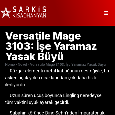
Versatile Mage
3103: İşe Yaramaz
Yasak Büyü
Home
Novel
Versatile Mage 3103: İşe Yaramaz Yasak Büyü
Rüzgar elementi metal kabuğunun desteğiyle, bu
askeri uçak yolcu uçaklarından çok daha hızlı
ilerliyordu.
Uzun süren uçuş boyunca Lingling neredeyse
tüm vaktini uyuklayarak geçirdi.
Sabahın köründe Ding Şehri’nden İmparatorluk