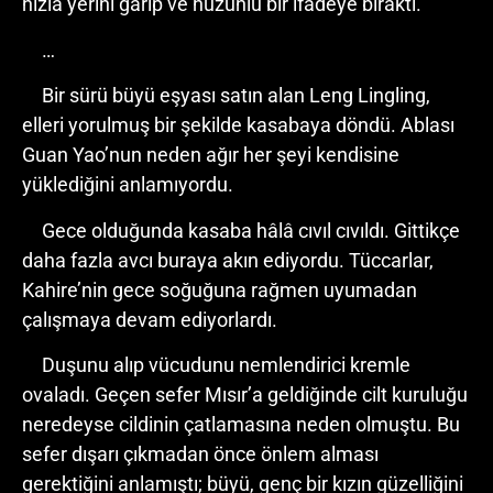
hızla yerini garip ve hüzünlü bir ifadeye bıraktı.
…
Bir sürü büyü eşyası satın alan Leng Lingling,
elleri yorulmuş bir şekilde kasabaya döndü. Ablası
Guan Yao’nun neden ağır her şeyi kendisine
yüklediğini anlamıyordu.
Gece olduğunda kasaba hâlâ cıvıl cıvıldı. Gittikçe
daha fazla avcı buraya akın ediyordu. Tüccarlar,
Kahire’nin gece soğuğuna rağmen uyumadan
çalışmaya devam ediyorlardı.
Duşunu alıp vücudunu nemlendirici kremle
ovaladı. Geçen sefer Mısır’a geldiğinde cilt kuruluğu
neredeyse cildinin çatlamasına neden olmuştu. Bu
sefer dışarı çıkmadan önce önlem alması
gerektiğini anlamıştı; büyü, genç bir kızın güzelliğini