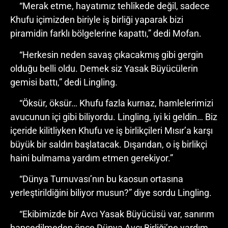
“Merak etme, hayatımız tehlikede değil, sadece
Khufu içimizden biriyle iş birliği yaparak bizi
piramidin farklı bölgelerine kapattı,” dedi Mofan.
“Herkesin neden savaş çıkacakmış gibi gergin
olduğu belli oldu. Demek siz Yasak Büyücülerin
gemisi battı,” dedi Lingling.
“Öksür, öksür… Khufu fazla kurnaz, hamlelerimizi
avucunun içi gibi biliyordu. Lingling, iyi ki geldin… Biz
içeride kilitliyken Khufu ve iş birlikçileri Mısır’a karşı
büyük bir saldırı başlatacak. Dışarıdan, o iş birlikçi
haini bulmama yardım etmen gerekiyor.”
“Dünya Turnuvası’nın bu kaosun ortasına
yerleştirildiğini biliyor musun?” diye sordu Lingling.
“Ekibimizde bir Avcı Yasak Büyücüsü var, sanırım
hapsedilmeden önce Dünya Avcı Birliği’ne yardım