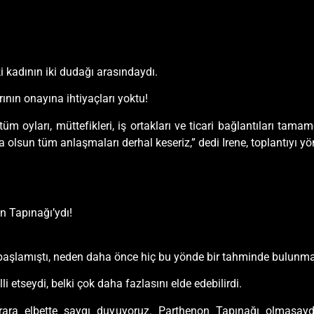
i kadının iki dudağı arasındaydı.
ının onayına ihtiyaçları yoktu!
tüm oyları, müttefikleri, iş ortakları ve ticari bağlantıları tam
sa olsun tüm anlaşmaları derhal keseriz,” dedi Irene, toplantıyı yö
n Tapınağı’ydı!
 başlamıştı, neden daha önce hiç bu yönde bir tahminde bulunma
 etseydi, belki çok daha fazlasını elde edebilirdi.
ara elbette saygı duyuyoruz. Parthenon Tapınağı olmasayd