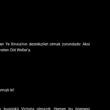
amen Ye Xinxia’nın destekçileri olmak zorundadır. Aksi
neten Old Weller’a.
mıştı ki!
ı bugünkü Victoria olmazdı. Hemen bu önergeyi