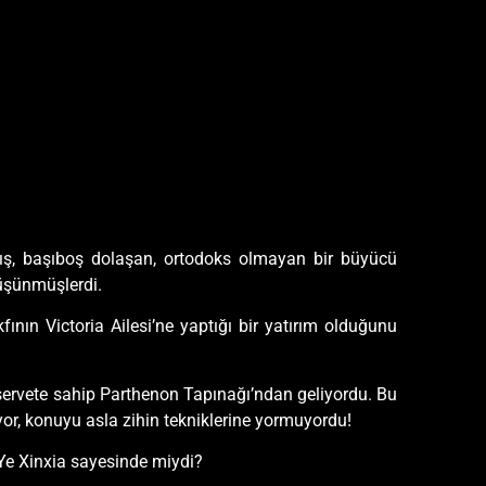
mış, başıboş dolaşan, ortodoks olmayan bir büyücü
düşünmüşlerdi.
ın Victoria Ailesi’ne yaptığı bir yatırım olduğunu
ük servete sahip Parthenon Tapınağı’ndan geliyordu. Bu
yor, konuyu asla zihin tekniklerine yormuyordu!
 Ye Xinxia sayesinde miydi?