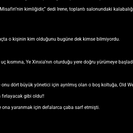
isafiri’nin kimliğidir,” dedi Irene, toplantı salonundaki kalabalığ
uçta o kişinin kim olduğunu bugüne dek kimse bilmiyordu.
uç kısmına, Ye Xinxia’nın oturduğu yere doğru yürümeye başladı
e onu dört büyük yönetici için ayrılmış olan o boş koltuğa, Old Wel
fırlayacak gibi oldu!!
e ona yaranmak için defalarca çaba sarf etmişti.