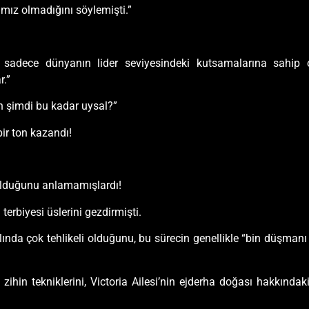
ımız olmadığını söylemişti.”
sadece dünyanın lider seviyesindeki kutsamalarına sahip 
r.”
n şimdi bu kadar uysal?”
bir ton kazandı!
 olduğunu anlamamışlardı!
 terbiyesi üslerini gezdirmişti.
n aslında çok tehlikeli olduğunu, bu sürecin genellikle “bin düşm
hin tekniklerini, Victoria Ailesi’nin ejderha doğası hakkındaki b