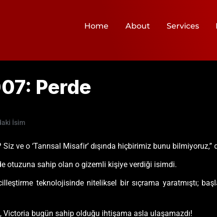
Home
About
Services
07: Perde
aki İsim
i? Siz ve o ‘Tanrısal Misafir’ dışında hiçbirimiz bunu bilmiyoruz,
zde otuzuna sahip olan o gizemli kişiye verdiği isimdi.
vcilleştirme teknolojisinde niteliksel bir sıçrama yaratmıştı; b
dı, Victoria bugün sahip olduğu ihtişama asla ulaşamazdı!