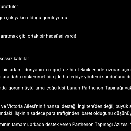
ürüttüler.
ğın çok yakın olduğu görülüyordu.
aratmak gibi ortak bir hedefleri vardı!
essiz kaldılar.
lı bir adam, dünyanın en güçlü zihin tekniklerinde uzmanlaş
ve onlara daha mükemmel bir ejderha terbiye yöntemi sunduğunu 
rında görünmüştü ama çoğu kişi bunun Parthenon Tapınağı vakfın
 ve Victoria Ailesi’nin finansal desteği İngiltere’den değil, büy
rındaki ilişkinin sadece para trafiğinden ibaret olduğunu düşünü
işamının tamamı, arkada destek veren Parthenon Tapınağı Azizesi