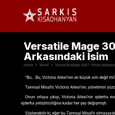
Versatile Mage 30
Arkasındaki İsim
Home
Novel
Versatile Mage 3007: Perde Arkasınd
“Bu… Bu, Victoria Ailesi’nin en büyük sırrı değil m
Tanrısal Misafir, Victoria Ailesi’nin, yönetimin yü
Onun ortaya çıkışı, Victoria Ailesi’nin ejderha e
ejderha yetiştiriciliğine kadar her şey değişmişti.
Söylenebilir ki; eğer bu Tanrısal Misafir olmasay