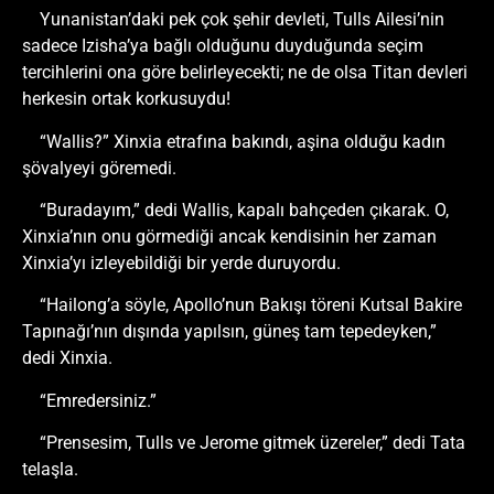
Yunanistan’daki pek çok şehir devleti, Tulls Ailesi’nin
sadece Izisha’ya bağlı olduğunu duyduğunda seçim
tercihlerini ona göre belirleyecekti; ne de olsa Titan devleri
herkesin ortak korkusuydu!
“Wallis?” Xinxia etrafına bakındı, aşina olduğu kadın
şövalyeyi göremedi.
“Buradayım,” dedi Wallis, kapalı bahçeden çıkarak. O,
Xinxia’nın onu görmediği ancak kendisinin her zaman
Xinxia’yı izleyebildiği bir yerde duruyordu.
“Hailong’a söyle, Apollo’nun Bakışı töreni Kutsal Bakire
Tapınağı’nın dışında yapılsın, güneş tam tepedeyken,”
dedi Xinxia.
“Emredersiniz.”
“Prensesim, Tulls ve Jerome gitmek üzereler,” dedi Tata
telaşla.