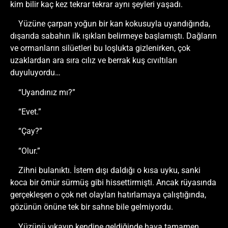
kim bilir kaç kez tekrar tekrar aynı şeyleri yaşadı.
Yüzüne çarpan yoğun bir kan kokusuyla uyandığında,
dışarıda sabahın ilk ışıkları belirmeye başlamıştı. Dağların
ve ormanların silüetleri bu loşlukta gizlenirken, çok
uzaklardan ara sıra cılız ve berrak kuş cıvıltıları
duyuluyordu…
“Uyandınız mı?”
“Evet.”
“Çay?”
“Olur.”
Zihni bulanıktı. İstem dışı daldığı o kısa uyku, sanki
koca bir ömür sürmüş gibi hissettirmişti. Ancak rüyasında
gerçekleşen o çok net olayları hatırlamaya çalıştığında,
gözünün önüne tek bir sahne bile gelmiyordu.
Yüzünü yıkayıp kendine geldiğinde hava tamamen