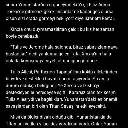
sonra Yunanistan’ın en güneyindeki Yeşil Filiz Anma
Töreni’ne gitmeniz gerek; insanlar ne kadar geç olursa
olsun sizi orada görmeyi bekliyor,” diye ısrar etti Fen’ai.
Xinxia onu duymamazlıktan geldi; bu kız her zaman
böyle çenebazdı.
“Tulls ve Jerome hala salonda, biraz sabırsızlanmaya
başladılar,” dedi yanlarına gelen Tata, Xinxia’nın hala
onlarla konuşmaya niyeti olmadığını görünce.
Tulls Ailesi, Parthenon Tapınağı’nın köklü ailelerinden
biriydi ve destekleri hayati önem taşıyordu. Şu an iç
durum oldukça belirgindi; Ye Xinxia ve Izisha’yı
destekleyenler neredeyse eşitti. Kararsız olan tek kesim
Tulls Ailesi’ydi ve bağlılıkları, Yunanistan’daki en önemli
savaşlardan biri olan Titan Savaşı’nı etkileyecekti.
Mısır’da ölüler diyarı olduğu gibi, Yunanistan’da da
Titan adı verilen yıkıcı dev yaratıklar vardı. Onlar, Yunan