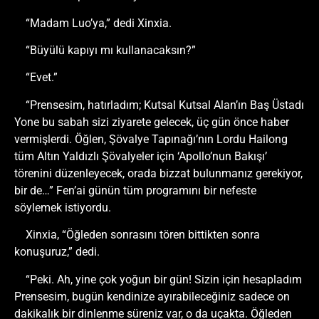
“Madam Luo’ya,” dedi Xinxia.
“Büyülü kapıyı mı kullanacaksın?”
“Evet.”
“Prensesim, hatırladım; Kutsal Kutsal Alan’ın Baş Üstadı
Yone bu sabah sizi ziyarete gelecek, üç gün önce haber
vermişlerdi. Öğlen, Şövalye Tapınağı’nın Lordu Hailong
tüm Altın Yaldızlı Şövalyeler için ‘Apollo’nun Bakışı’
törenini düzenleyecek, orada bizzat bulunmanız gerekiyor,
bir de…” Fen’ai günün tüm programını bir nefeste
söylemek istiyordu.
Xinxia, “Öğleden sonrasını tören bittikten sonra
konuşuruz,” dedi.
“Peki. Ah, yine çok yoğun bir gün! Sizin için hesapladım
Prensesim, bugün kendinize ayırabileceğiniz sadece on
dakikalık bir dinlenme süreniz var, o da uçakta. Öğleden