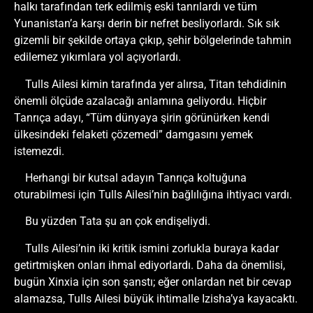
halkı tarafından terk edilmiş eski tanrılardı ve tüm
Yunanistan’a karşı derin bir nefret besliyorlardı. Sık sık
gizemli bir şekilde ortaya çıkıp, şehir bölgelerinde tahmin
edilemez yıkımlara yol açıyorlardı.
Tulls Ailesi kimin tarafında yer alırsa, Titan tehdidinin
önemli ölçüde azalacağı anlamına geliyordu. Hiçbir
Tanrıça adayı, “Tüm dünyaya şirin görünürken kendi
ülkesindeki felaketi çözemedi” damgasını yemek
istemezdi.
Herhangi bir kutsal adayın Tanrıça koltuğuna
oturabilmesi için Tulls Ailesi’nin bağlılığına ihtiyacı vardı.
Bu yüzden Tata şu an çok endişeliydi.
Tulls Ailesi’nin iki kritik ismini zorlukla buraya kadar
getirtmişken onları ihmal ediyorlardı. Daha da önemlisi,
bugün Xinxia için son şanstı; eğer onlardan net bir cevap
alamazsa, Tulls Ailesi büyük ihtimalle Izisha’ya kayacaktı.