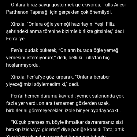
Onlara biraz saygı göstermek gerekiyordu, Tulls Ailesi
Parthenon Tapınağı için gerçekten çok önemliydi.
Xinxia, “Onlara öğle yemeği hazırlayın, Yeşil Filiz
şehrindeki anma törenine bizimle birlikte gitsinler,” dedi
Fen’ai’ye.
Fen’ai dudak bükerek, “Onların burada öğle yemeği
yemesini istemiyorum,” dedi, belli ki Tulls’tan hiç
hoşlanmıyordu.
Xinxia, Fen’ai’ye göz kırparak, “Onlarla beraber
yiyeceğimizi söylemedim ki,” dedi.
Fen’ai hemen durumu kavradı; yemek salonunda çok
fazla yer vardı, onlara tamamen gözlerden uzak,
birbirlerini göremeyecekleri izole bir yer ayarlayacaktı.
“Küçük prensesim, böyle ihmalkar davranırsanız sizi
bırakıp Izisha’ya giderler,” diye paniğe kapıldı Tata; artık
Xinxia’nın aklından geçenleri tamamen tahmin