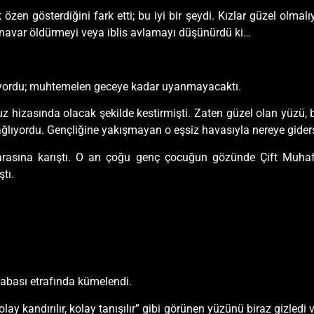
en gösterdiğini fark etti; bu iyi bir şeydi. Kızlar güzel olmalıyd
anavar öldürmeyi veya iblis avlamayı düşünürdü ki…
yuyordu; muhtemelen geceye kadar uyanmayacaktı.
muz hizasında olacak şekilde kestirmişti. Zaten güzel olan yüzü, 
ğlıyordu. Gençliğine yakışmayan o eşsiz havasıyla nereye giderse
n arasına karıştı. O an çoğu genç çocuğun gözünde Çift Muhafı
tı.
çabası etrafında kümelendi.
ay kandırılır, kolay tanışılır” gibi görünen yüzünü biraz gizledi 