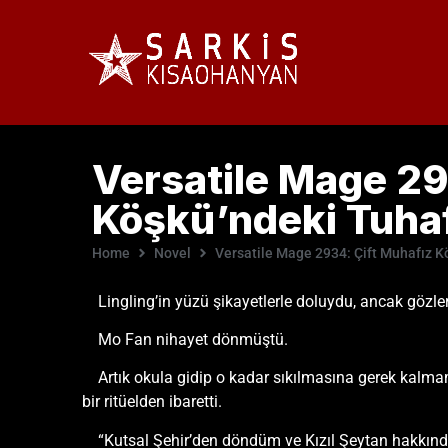
Versatile Mage 29
Köşkü’ndeki Tuhaf
Home
Novel
Versatile Mage 2934: Çift Muhafız K
Lingling’in yüzü şikayetlerle doluydu, ancak gözleri
Mo Fan nihayet dönmüştü.
Artık okula gidip o kadar sıkılmasına gerek kalma
bir ritüelden ibaretti.
“Kutsal Şehir’den döndüm ve Kızıl Şeytan hakkında 