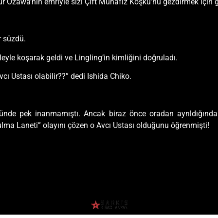
 Ozawa’nın emriyle sizi Çift Muhafız Köşkü’nü gezdirmek için gör
r süzdü.
le koşarak geldi ve Lingling’in kimliğini doğruladı.
vcı Ustası olabilir??” dedi Ishida Chiko.
ünde pek inanmamıştı. Ancak biraz önce oradan ayrıldığında as
lma Laneti” olayını çözen o Avcı Ustası olduğunu öğrenmişti!