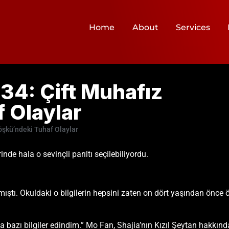
Home
About
Services
34: Çift Muhafız
 Olaylar
öşkü’ndeki Tuhaf Olaylar
nde hala o sevinçli parıltı seçilebiliyordu.
mıştı. Okuldaki o bilgilerin hepsini zaten on dört yaşından önce
bazı bilgiler edindim.” Mo Fan, Shajia’nın Kızıl Şeytan hakkında b