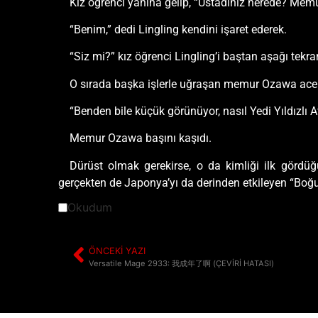
Kız öğrenci yanına gelip, “Üstadınız nerede? Memur
“Benim,” dedi Lingling kendini işaret ederek.
“Siz mi?” kız öğrenci Lingling’i baştan aşağı tekra
O sırada başka işlerle uğraşan memur Ozawa aceley
“Benden bile küçük görünüyor, nasıl Yedi Yıldızlı A
Memur Ozawa başını kaşıdı.
Dürüst olmak gerekirse, o da kimliği ilk gördüğ
gerçekten de Japonya’yı da derinden etkileyen “Boğu
Okudum
ÖNCEKI YAZI
Versatile Mage 2933: 我成年了啊 (ÇEVİRİ HATASI)