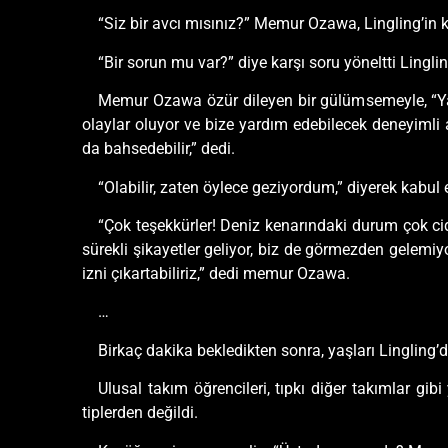
“Siz bir avcı mısınız?” Memur Ozawa, Lingling’in ki
“Bir sorun mu var?” diye karşı soru yöneltti Linglin
Memur Ozawa özür dileyen bir gülümsemeyle, “Yanl
olaylar oluyor ve bize yardım edebilecek deneyimli
da bahsedebilir,” dedi.
“Olabilir, zaten öylece geziyordum,” diyerek kabul e
“Çok teşekkürler! Deniz kenarındaki durum çok cid
sürekli şikayetler geliyor, biz de görmezden gelemiyo
izni çıkartabiliriz,” dedi memur Ozawa.
…
Birkaç dakika bekledikten sonra, yaşları Lingling’de
Ulusal takım öğrencileri, tıpkı diğer takımlar gi
tiplerden değildi.