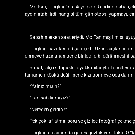
Mo Fan, Lingling’in eskiye göre kendine daha çok öz
aydınlatabilirdi; hangisi tüm gün otopsi yapmayı, c
…
Sabahın erken saatleriydi, Mo Fan mışıl mışıl u
Lingling hazırlanıp dışarı çıktı. Uzun saçlarını o
girmeye hazırlanan genç bir idol gibi görünmesini sa
Rahat, alçak topuklu ayakkabılarıyla turistleri
tamamen köşkü değil, genç kızı görmeye odaklanmış
“Yalnız mısın?”
“Tanışabilir miyiz?”
“Nereden geldin?”
Pek çok laf atma, soru ve gizlice fotoğraf çekme 
Lingling en sonunda güneş gözlüklerini taktı. O “kol