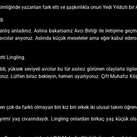
mliğinde yazanları fark etti ve şaşkınlıkla onun Yedi Yıldızlı bi
g.
ış anladınız. Aslına bakarsanız Avcı Birliği ile iletişime geçm
 avcılar arıyoruz. Aslında küçük meseleler ama eğer kabul eders
tti Lingling.
di, yüksek seviyeli avcılar bu tür asılsız görünen olaylarla ilg
ruz. Lütfen biraz bekleyin, hemen ayarlıyoruz. Çift Muhafız Köşkü’
n çok da farklı olmayan biri kız biri erkek iki ulusal takım öğrenc
bi yirmi yaş civarındaydı. Lingling onlardan birkaç yaş küçük ol