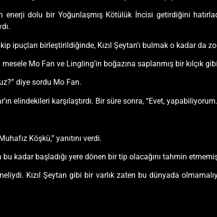
enerji dolu bir Yoğunlaşmış Kötülük İncisi getirdiğini hatırla
ydı.
kip ipuçları birleştirildiğinde, Kızıl Şeytan’ı bulmak o kadar da z
bu mesele Mo Fan ve Lingling’in boğazına saplanmış bir kılçık gibi
yuz?” diye sordu Mo Fan.
r’ın elindekileri karşılaştırdı. Bir süre sonra, “Evet, yapabiliyoru
uhafız Köşkü,” yanıtını verdi.
n bu kadar başladığı yere dönen bir tip olacağını tahmin etmemiş
eliydi. Kızıl Şeytan gibi bir varlık zaten bu dünyada olmamalıy