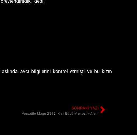
evlendirildik,” dedi.
lında avcı bilgilerini kontrol etmişti ve bu kızın
SONRAKI YAZI
Versatile Mage 2935: Kızıl Büyü Manyetik Alanı