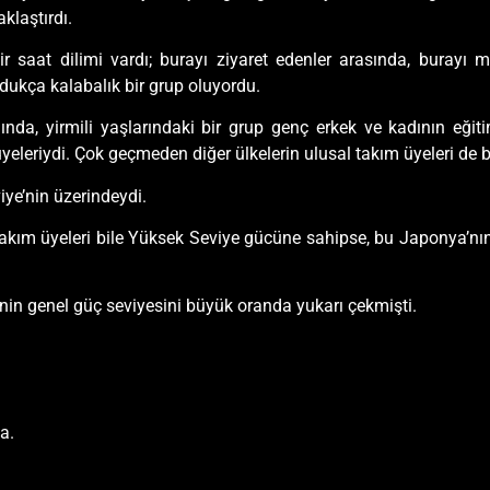
klaştırdı.
ir saat dilimi vardı; burayı ziyaret edenler arasında, burayı 
oldukça kalabalık bir grup oluyordu.
ında, yirmili yaşlarındaki bir grup genç erkek ve kadının eğ
üyeleriydi. Çok geçmeden diğer ülkelerin ulusal takım üyeleri de
iye’nin üzerindeydi.
 takım üyeleri bile Yüksek Seviye gücüne sahipse, bu Japonya’nın
enin genel güç seviyesini büyük oranda yukarı çekmişti.
a.