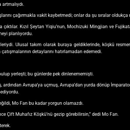
 artmalıydı.
şlarını çağırmakla vakit kaybetmedi; onlar da şu sıralar oldukç
 çıktılar. Kızıl Şeytan Yiqiu’nun, Mochizuki Mingjian ve Fujik
meyi planlıyordu.
leriydi. Ulusal takım olarak buraya geldiklerinde, köşkü resme
 çatışmalarının detaylarını hatırlamadan edemedi.
bulup yerleşti; bu günlerde pek dinlenememişti.
ş, ardından Avrupa’ya uçmuş, Avrupa’dan yurda dönüp İmparato
sediyordu.
değildi, Mo Fan bu kadar yorgun olamazdı.
nce Çift Muhafız Köşkü’nü gezip görebilirsin,” dedi Mo Fan.
terek.