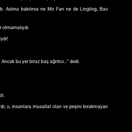
dı. Aslına bakılırsa ne Mo Fan ne de Lingling, Bao
or olmamalıydı.
ydi!
m. Ancak bu yer biraz baş ağrıtıcı…” dedi.
ti.
dı; o, insanlara musallat olan ve peşini bırakmayan