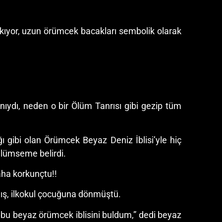
akıyor, uzun örümcek bacakları sembolik olarak
nıydı, neden o bir Ölüm Tanrısı gibi gezip tüm
ı gibi olan Örümcek Beyaz Deniz İblisi’yle hiç
gülümseme belirdi.
aha korkunçtu!!
amış, ilkokul çocuğuna dönmüştü.
ek bu beyaz örümcek iblisini buldum,” dedi beyaz