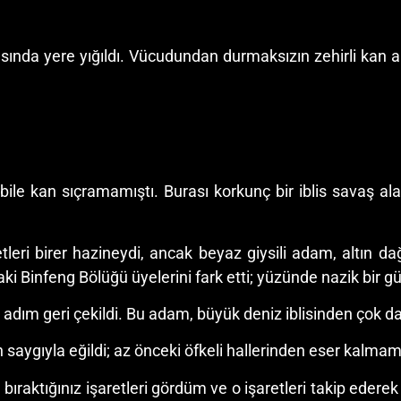
yısında yere yığıldı. Vücudundan durmaksızın zehirli kan 
bile kan sıçramamıştı. Burası korkunç bir iblis savaş ala
leri birer hazineydi, ancak beyaz giysili adam, altın dağ
ki Binfeng Bölüğü üyelerini fark etti; yüzünde nazik bir 
 adım geri çekildi. Bu adam, büyük deniz iblisinden çok d
en saygıyla eğildi; az önceki öfkeli hallerinden eser kalm
 bıraktığınız işaretleri gördüm ve o işaretleri takip eder