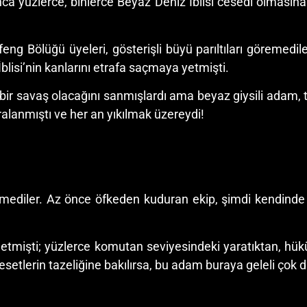
ca yüzlerce, binlerce Beyaz Deniz İblisi cesedi olmasına
 Bölüğü üyeleri, gösterişli büyü parıltıları göremedile
lisi’nin kanlarını etrafa saçmaya yetmişti.
 bir savaş olacağını sanmışlardı ama beyaz giysili adam, 
alanmıştı ve her an yıkılmak üzereydi!
mediler. Az önce öfkeden kuduran ekip, şimdi kendinde 
etmişti; yüzlerce komutan seviyesindeki yaratıktan, hük
cesetlerin tazeliğine bakılırsa, bu adam buraya geleli çok 