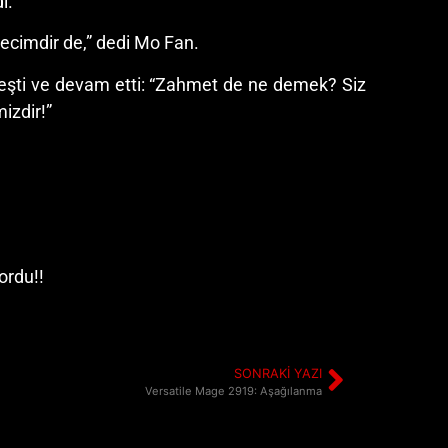
ı.
ecimdir de,” dedi Mo Fan.
dileşti ve devam etti: “Zahmet de ne demek? Siz
izdir!”
ordu!!
SONRAKI YAZI
Versatile Mage 2919: Aşağılanma