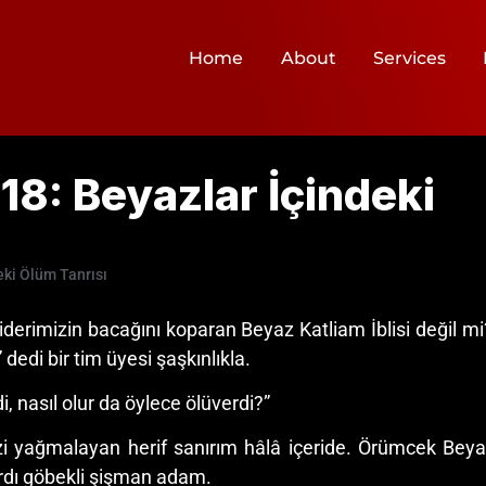
Home
About
Services
18: Beyazlar İçindeki
eki Ölüm Tanrısı
derimizin bacağını koparan Beyaz Katliam İblisi değil mi
edi bir tim üyesi şaşkınlıkla.
 nasıl olur da öylece ölüverdi?”
 yağmalayan herif sanırım hâlâ içeride. Örümcek Beyaz D
rdı göbekli şişman adam.