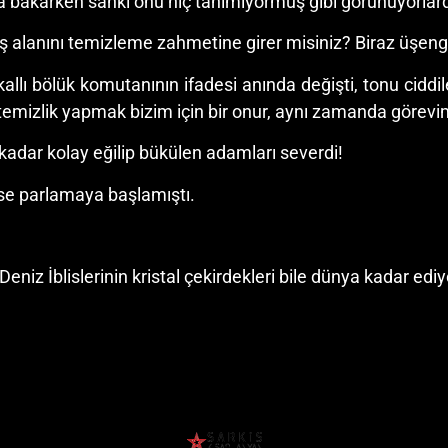
na bakarken sanki onu hiç tanımıyormuş gibi görünüyorlard
ş alanını temizleme zahmetine girer misiniz? Biraz üşeng
kallı bölük komutanının ifadesi anında değişti, tonu cid
e temizlik yapmak bizim için bir onur, aynı zamanda görevim
kadar kolay eğilip bükülen adamları severdi!
ise parlamaya başlamıştı.
iz İblislerinin kristal çekirdekleri bile dünya kadar ediy