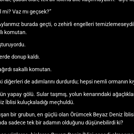
il mi? Vaz mı geçsek?”
larımız burada geçti, o zehirli engelleri temizlemeseydik,
allı komutan.
şturuyordu.
rde donup kaldı.
ağırdı sakallı komutan.
i diğerleri de adımlarını durdurdu; hepsi nemli ormanın kıy
ün yapay gölü. Sular taşmış, yolun kenarındaki ağaçlıkl
iz İblisi kuluçkaladığı meçhuldü.
an bir grubun, en güçlü olan Örümcek Beyaz Deniz İblisi’n
nda sadece tek bir adamın olduğunu düşünebilirdi ki?