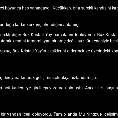
 boyunca hep yanındaydı. Küçükken, ona sürekli kendisini kırbaçl
düşündüğü kadar korkunç olmadığını anlamıştı.
kli diğer Buz Kristali Yay parçalarını topluyordu. Buz Kristali
utarak kendini tamamlayan bir araç değil, buz türü enerjiyle bes
ue, Buz Kristali Yay’ın eksiklerini gidermek ve üzerindeki kon
rjiden yararlanarak gelişimini oldukça hızlandırmıştı.
üçüncü kademeye gireli epey zaman olmuştu. Ancak tek başına g
t bir yandan içeri doluyordu. Tam o anda Mu Ningxue, gelişim e