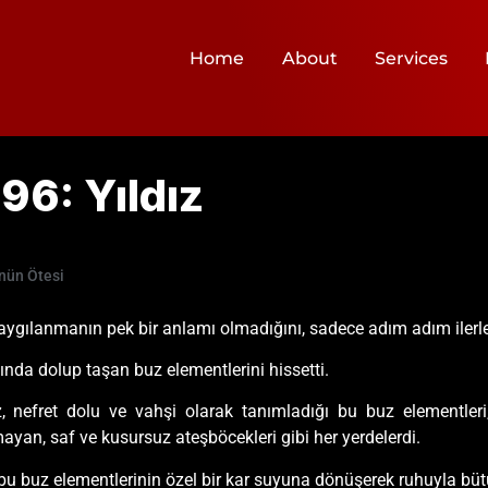
Home
About
Services
96: Yıldız
nün Ötesi
ygılanmanın pek bir anlamı olmadığını, sadece adım adım ilerlem
sında dolup taşan buz elementlerini hissetti.
, nefret dolu ve vahşi olarak tanımladığı bu buz elementler
ayan, saf ve kusursuz ateşböcekleri gibi her yerdelerdi.
 buz elementlerinin özel bir kar suyuna dönüşerek ruhuyla bütünl