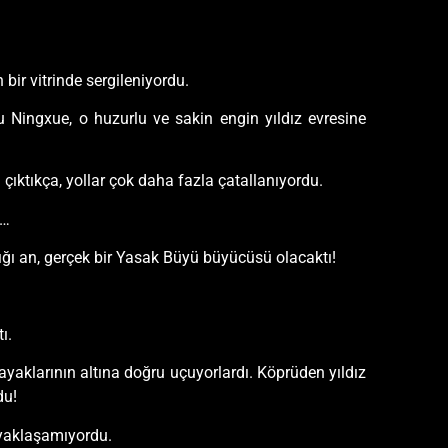
bir vitrinde sergileniyordu.
 Ningxue, o huzurlu ve sakin engin yıldız evresine
çıktıkça, yollar çok daha fazla çatallanıyordu.
u…
tığı an, gerçek bir Yasak Büyü büyücüsü olacaktı!
ı.
i ayaklarının altına doğru uçuyorlardı. Köprüden yıldız
du!
e yaklaşamıyordu.