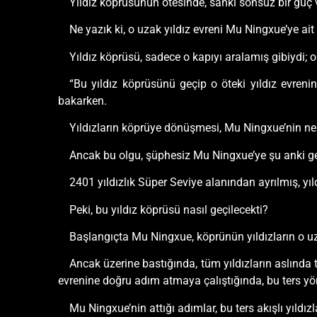
Yıldız köprüsünün ötesinde, sanki sonsuz bir güç v
Ne yazık ki, o uzak yıldız evreni Mu Ningxue’ye ait 
Yıldız köprüsü, sadece o kapıyı aralamış gibiydi; o
“Bu yıldız köprüsünü geçip o öteki yıldız evre
bakarken.
Yıldızların köprüye dönüşmesi, Mu Ningxue’nin ne a
Ancak bu olgu, şüphesiz Mu Ningxue’ye şu anki g
2401 yıldızlık Süper Seviye alanından ayrılmış, yı
Peki, bu yıldız köprüsü nasıl geçilecekti?
Başlangıçta Mu Ningxue, köprünün yıldızların o u
Ancak üzerine bastığında, tüm yıldızların aslında t
evrenine doğru adım atmaya çalıştığında, bu ters yö
Mu Ningxue’nin attığı adımlar, bu ters akışlı yıld