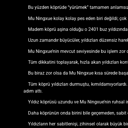
Bu yüzden köprüde “yürümek” tamamen anlamsız
Mu Ningxue kolay kolay pes eden biri değildi; çok 
Madem köprü aşina olduğu o 2401 buz yıldızından 
Uzun zamandır büyücüler, yıldızları düzensiz harek
Mu Ningxue’nin mevcut seviyesinde bu işlem zor d
Tüm dikkatini toplayarak, hızla akan yıldızları ko
Bu biraz zor olsa da Mu Ningxue kısa sürede başa
Tüm köprü yıldızları durmuştu, kımıldamıyorlard
adım attı.
Yıldız köprüsü uzundu ve Mu Ningxue’nin ruhsal ira
Daha köprünün onda birini bile geçemeden, sabit d
Yıldızların her sabitlenişi, zihinsel olarak büyü