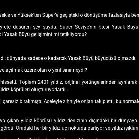
üksek’e ve Yüksek’ten Süper’e geçişteki o dönüşüme fazlasıyla be
ayrete düşüren şey şuydu: Süper Seviye’nin ötesi Yasak Büy
i Yasak Büyü gelişimini mi tetikliyordu?
ydı, dünyada sadece o kadarcık Yasak Büyü büyücüsü olmazdı.
e açılmak üzere olan o yeni sınır neydi?
 hissetti. Toplam 2401 yıldız, orijinal yörüngelerinden ayrılara
ıldız köprüleri oluşturuyorlardı…
 çaresiz bırakmıştı. Aceleyle zihniyle onları takip etti, bu normal
taya çıkan yıldız köprüsü yıldız denizinin dışındaki bir dünya
 gördü. Oradaki her bir yıldız uç noktada parlıyor ve yıldız ışıkl