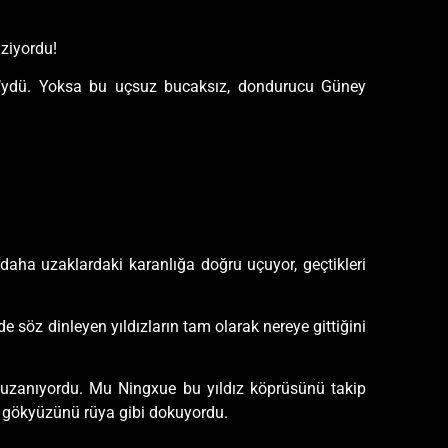
nziyordu!
ü’ydü. Yoksa bu uçsuz bucaksız, dondurucu Güney
k daha uzaklardaki karanlığa doğru uçuyor, geçtikleri
de söz dinleyen yıldızların tam olarak nereye gittiğini
ya uzanıyordu. Mu Ningxue bu yıldız köprüsünü takip
arı gökyüzünü rüya gibi dokuyordu.