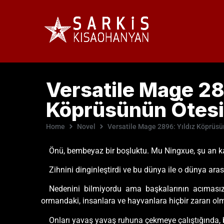
Versatile Mage 28
Köprüsünün Ötesi
Home
Novel
Versatile Mage 2896: Yıldız Köprüsü
Önü, bembeyaz bir boşluktu. Mu Ningxue, şu an ka
Zihnini dinginleştirdi ve bu dünya ile o dünya ara
Nedenini bilmiyordu ama başkalarının acımasız
ormandaki, insanlara ve hayvanlara hiçbir zararı olm
Onları yavaş yavaş ruhuna çekmeye çalıştığında, bu