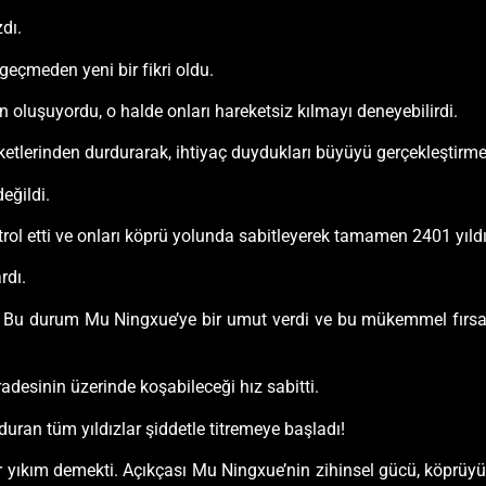
dı.
geçmeden yeni bir fikri oldu.
oluşuyordu, o halde onları hareketsiz kılmayı deneyebilirdi.
etlerinden durdurarak, ihtiyaç duydukları büyüyü gerçekleştirmek 
eğildi.
ntrol etti ve onları köprü yolunda sabitleyerek tamamen 2401 yıld
rdı.
ı. Bu durum Mu Ningxue’ye bir umut verdi ve bu mükemmel fırsat
desinin üzerinde koşabileceği hız sabitti.
uran tüm yıldızlar şiddetle titremeye başladı!
k bir yıkım demekti. Açıkçası Mu Ningxue’nin zihinsel gücü, köp