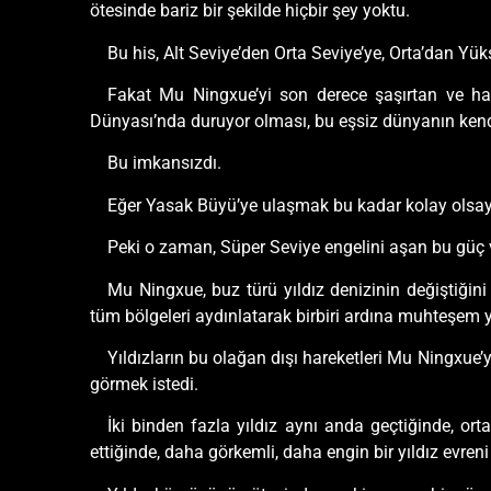
ötesinde bariz bir şekilde hiçbir şey yoktu.
Bu his, Alt Seviye’den Orta Seviye’ye, Orta’dan Y
Fakat Mu Ningxue’yi son derece şaşırtan ve h
Dünyası’nda duruyor olması, bu eşsiz dünyanın kend
Bu imkansızdı.
Eğer Yasak Büyü’ye ulaşmak bu kadar kolay olsa
Peki o zaman, Süper Seviye engelini aşan bu güç v
Mu Ningxue, buz türü yıldız denizinin değiştiğini
tüm bölgeleri aydınlatarak birbiri ardına muhteşem y
Yıldızların bu olağan dışı hareketleri Mu Ningxue’yi
görmek istedi.
İki binden fazla yıldız aynı anda geçtiğinde, or
ettiğinde, daha görkemli, daha engin bir yıldız evreni