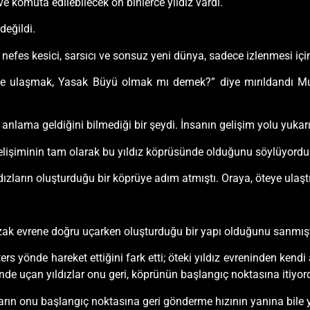
e komuta edilebilecek on binlerce yıldız vardı.
değildi.
 nefes kesici, sarsıcı ve sonsuz yeni dünya, sadece izlenmesi için 
nine ulaşmak, Yasak Büyü olmak mı demek?” diye mırıldandı Mu
nlama geldiğini bilmediği bir şeydi. İnsanın gelişim yolu yukarı 
elişiminin tam olarak bu yıldız köprüsünde olduğunu söylüyord
ldızların oluşturduğu bir köprüye adım atmıştı. Oraya, öteye ulaş
zak evrene doğru uçarken oluşturduğu bir yapı olduğunu sanmışt
ers yönde hareket ettiğini fark etti; öteki yıldız evreninden kend
nde uçan yıldızlar onu geri, köprünün başlangıç noktasına itiyor
ızların onu başlangıç noktasına geri gönderme hızının yanına bil