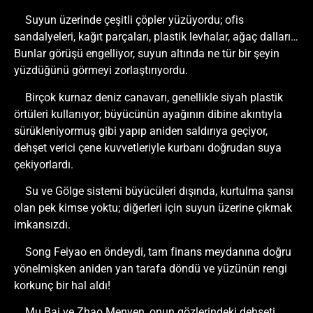
Suyun üzerinde çeşitli çöpler yüzüyordu; ofis
sandalyeleri, kağıt parçaları, plastik levhalar, ağaç dalları…
Bunlar görüşü engelliyor, suyun altında ne tür bir şeyin
yüzdüğünü görmeyi zorlaştırıyordu.
Birçok kurnaz deniz canavarı, genellikle siyah plastik
örtüleri kullanıyor; büyücünün ayağının dibine akıntıyla
sürükleniyormuş gibi yapıp aniden saldırıya geçiyor,
dehşet verici çene kuvvetleriyle kurbanı doğrudan suya
çekiyorlardı.
Su ve Gölge sistemi büyücüleri dışında, kurtulma şansı
olan pek kimse yoktu; diğerleri için suyun üzerine çıkmak
imkansızdı.
Song Feiyao en öndeydi, tam finans meydanına doğru
yönelmişken aniden yan tarafa döndü ve yüzünün rengi
korkunç bir hal aldı!
Mu Bai ve Zhao Menyen, onun gözlerindeki dehşeti