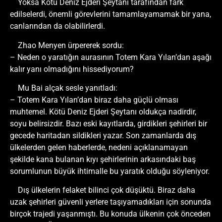
Yoksa Kötü Deniz Ejderi Şeytanı tarafından fark
edilselerdi, önemli görevlerini tamamlayamamak bir yana,
canlarından da olabilirlerdi.
Zhao Menyen ürpererek sordu:
– Neden o yaratığın aurasının Totem Kara Yılan’dan aşağı
kalır yanı olmadığını hissediyorum?
Mu Bai alçak sesle yanıtladı:
– Totem Kara Yılan’dan biraz daha güçlü olması
muhtemel. Kötü Deniz Ejderi Şeytanı oldukça nadirdir,
soyu belirsizdir. Bazı eski kayıtlarda, girdikleri şehirleri bir
gecede haritadan sildikleri yazar. Son zamanlarda dış
ülkelerden gelen haberlerde, nedeni açıklanamayan
şekilde kana bulanan kıyı şehirlerinin arkasındaki baş
sorumlunun büyük ihtimalle bu yaratık olduğu söyleniyor.
Dış ülkelerin felaket bilinci çok düşüktü. Biraz daha
uzak şehirleri güvenli yerlere taşıyamadıkları için sonunda
birçok trajedi yaşanmıştı. Bu konuda ülkenin çok önceden