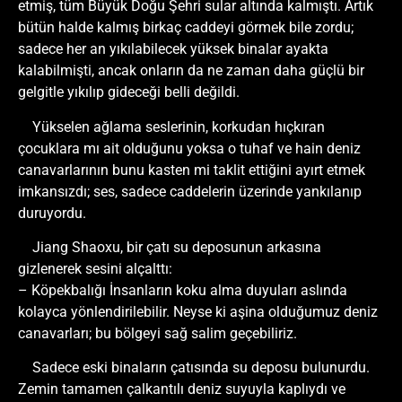
etmiş, tüm Büyük Doğu Şehri sular altında kalmıştı. Artık
bütün halde kalmış birkaç caddeyi görmek bile zordu;
sadece her an yıkılabilecek yüksek binalar ayakta
kalabilmişti, ancak onların da ne zaman daha güçlü bir
gelgitle yıkılıp gideceği belli değildi.
Yükselen ağlama seslerinin, korkudan hıçkıran
çocuklara mı ait olduğunu yoksa o tuhaf ve hain deniz
canavarlarının bunu kasten mi taklit ettiğini ayırt etmek
imkansızdı; ses, sadece caddelerin üzerinde yankılanıp
duruyordu.
Jiang Shaoxu, bir çatı su deposunun arkasına
gizlenerek sesini alçalttı:
– Köpekbalığı İnsanların koku alma duyuları aslında
kolayca yönlendirilebilir. Neyse ki aşina olduğumuz deniz
canavarları; bu bölgeyi sağ salim geçebiliriz.
Sadece eski binaların çatısında su deposu bulunurdu.
Zemin tamamen çalkantılı deniz suyuyla kaplıydı ve