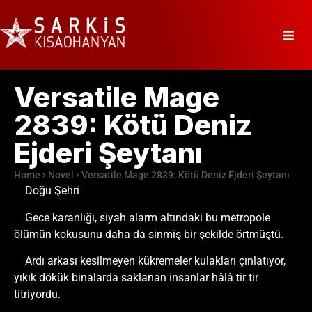
Versatile Mage
2839: Kötü Deniz
Ejderi Şeytanı
Home
Novel
Versatile Mage 2839: Kötü Deniz Ejderi Şeytanı
Doğu Şehri
Gece karanlığı, siyah alarm altındaki bu metropole
ölümün kokusunu daha da sinmiş bir şekilde örtmüştü.
Ardı arkası kesilmeyen kükremeler kulakları çınlatıyor,
yıkık dökük binalarda saklanan insanlar hâlâ tir tir
titriyordu.