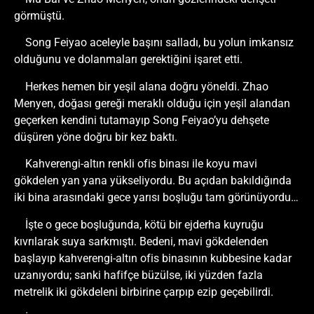
görmüştü.
Song Feiyao aceleyle başını salladı, bu yolun imkansız
olduğunu ve dolanmaları gerektiğini işaret etti.
Herkes hemen bir yeşil alana doğru yöneldi. Zhao
Menyen, doğası gereği meraklı olduğu için yeşil alandan
geçerken kendini tutamayıp Song Feiyao’yu dehşete
düşüren yöne doğru bir kez baktı.
Kahverengi-altın renkli ofis binası ile koyu mavi
gökdelen yan yana yükseliyordu. Bu açıdan bakıldığında
iki bina arasındaki gece yarısı boşluğu tam görünüyordu…
İşte o gece boşluğunda, kötü bir ejderha kuyruğu
kıvrılarak suya sarkmıştı. Bedeni, mavi gökdelenden
başlayıp kahverengi-altın ofis binasının kubbesine kadar
uzanıyordu; sanki hafifçe büzülse, iki yüzden fazla
metrelik iki gökdeleni birbirine çarpıp ezip geçebilirdi.