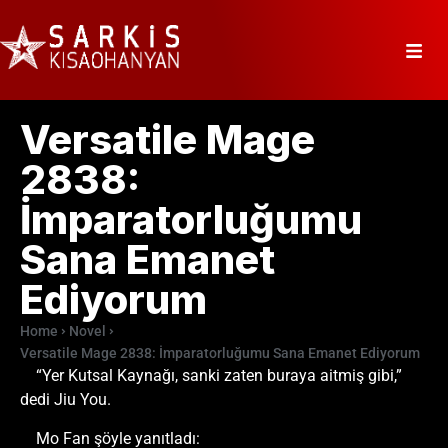
Versatile Mage
2838:
İmparatorluğumu
Sana Emanet
Ediyorum
Home
Novel
Versatile Mage 2838: İmparatorluğumu Sana Emanet Ediyorum
“Yer Kutsal Kaynağı, sanki zaten buraya aitmiş gibi,”
dedi Jiu You.
Mo Fan şöyle yanıtladı: