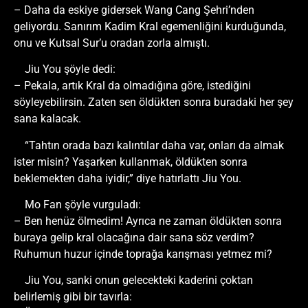
– Daha da eskiye gidersek Wang Cang Şehri’nden
geliyordu. Sanırım Kadim Kral egemenliğini kurduğunda,
onu ve Kutsal Sur’u oradan zorla almıştı.
Jiu You şöyle dedi:
– Pekala, artık Kral da olmadığına göre, istediğini
söyleyebilirsin. Zaten sen öldükten sonra buradaki her şey
sana kalacak.
“Tahtın orada bazı kalıntılar daha var, onları da almak
ister misin? Yaşarken kullanmak, öldükten sonra
beklemekten daha iyidir,” diye hatırlattı Jiu You.
Mo Fan şöyle vurguladı:
– Ben henüz ölmedim! Ayrıca ne zaman öldükten sonra
buraya gelip kral olacağına dair sana söz verdim?
Ruhumun huzur içinde toprağa karışması yetmez mi?
Jiu You, sanki onun gelecekteki kaderini çoktan
belirlemiş gibi bir tavırla: