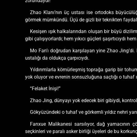
zorundaydı!
Zhao Klanı’nın üç ustası ise ortodoks büyücülüğün
görmek mümkündü. Üçü de gizli bir teknikten faydala
Kesişen ışık halkalarından oluşan bir büyü dizil
gibi çalışıyorlardı; hem yıkıcı güçleri şaşırtıcıydı hem
Mo Fan’ı doğrudan karşılayan yine Zhao Jing’di. D
ustalığı da oldukça çarpıcıydı.
Yıldırımlarla kömürleşmiş toprağa garip bir tohu
yok oluyor ve evrenin sonsuzluğuna saçtığı o tuhaf ış
“Felaket İnişi!”
Zhao Jing, dünyayı yok edecek biri gibiydi, kontrol
Gökyüzündeki o tuhaf ve görkemli yıldız nehri yarıl
Fanxue Malikanesi sarsılıyor, dağ yamacının ç
seçkinleri ve paralı asker birliği üyeleri de bu korku