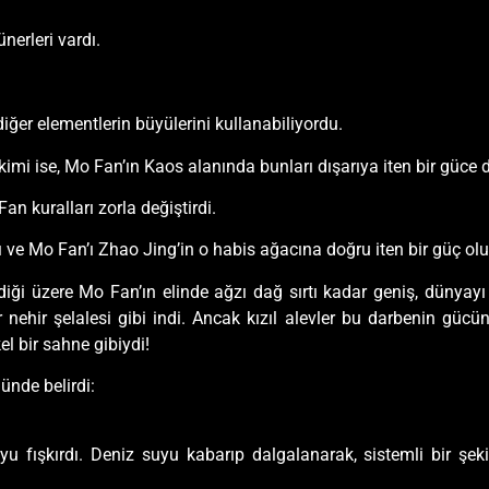
nerleri vardı.
ğer elementlerin büyülerini kullanabiliyordu.
kimi ise, Mo Fan’ın Kaos alanında bunları dışarıya iten bir güce
an kuralları zorla değiştirdi.
 ve Mo Fan’ı Zhao Jing’in o habis ağacına doğru iten bir güç olu
diği üzere Mo Fan’ın elinde ağzı dağ sırtı kadar geniş, dünyayı i
nehir şelalesi gibi indi. Ancak kızıl alevler bu darbenin gücün
el bir sahne gibiydi!
ünde belirdi:
u fışkırdı. Deniz suyu kabarıp dalgalanarak, sistemli bir şek