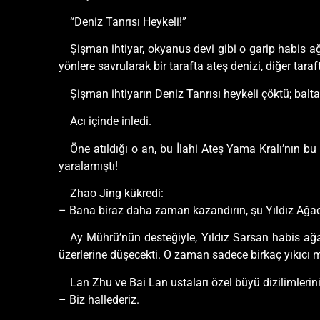
“Deniz Tanrısı Heykeli!”
Şişman ihtiyar, okyanus devi gibi o garip habis a
yönlere savrularak bir tarafta ateş denizi, diğer tar
Şişman ihtiyarın Deniz Tanrısı heykeli çöktü; balta
Acı içinde inledi.
Öne atıldığı o an, bu İlahi Ateş Yama Kralı’nın b
yaralamıştı!
Zhao Jing kükredi:
– Bana biraz daha zaman kazandırın, şu Yıldız Ağa
Ay Mührü’nün desteğiyle, Yıldız Sarsan habis ağ
üzerlerine düşecekti. O zaman sadece birkaç yıkıcı
Lan Zhu ve Bai Lan ustaları özel büyü dizilimlerin
– Biz hallederiz.