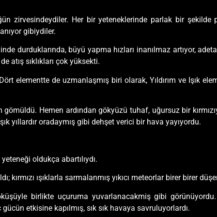
 zirvesindeydiler. Her bir yeteneklerinde parlak bir şekilde par
nıyor gibiydiler.
iminde durduklarında, büyü yapma hızları inanılmaz artıyor, ade
 de atış sıklıkları çok yüksekti.
ört elementte de uzmanlaşmış biri olarak, Yıldırım ve Işık eleme
m gömüldü. Hemen ardından gökyüzü tuhaf, uğursuz bir kırmızıya 
ık yıllardır oradaymış gibi dehşet verici bir hava yayıyordu.
 yeteneği oldukça abartılıydı.
dı; kırmızı ışıklarla sarmalanmış yıkıcı meteorlar birer birer düş
öküşüyle birlikte uçuruma yuvarlanacakmiş gibi görünüyordu
nç gücün etkisine kapılmış, sık sık havaya savruluyorlardı.