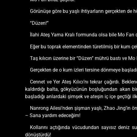
Görünüşe göre bu yaşlı ihtiyarların gerçekten de hü
“Düzen!”
İlahi Ateş Yama Kralı formunda olsa bile Mo Fan di
Eğer bu toprak elementinden türetilmiş bir kum çe
Taş kılıcın üzerine bir “Düzen” mührü bastı ve Mo F
Gerçekten de o kum izleri tersine dönmeye başladı
Cennet ve Yer Ateş Kılıcı’nı tekrar çağırdı. Beklen
kaldırdığı balta, gökyüzünün boşluğundan akan bir 
başladığı anlardaki şimşek ve ateşin iç içe geçtiği ilk
Nanrong Ailesi’nden şişman yaşlı, Zhao Jing’in ön
– Sana yardım edeceğim!
Kollarını açtığında vücudundan sayısız deniz suy
dönüştürdü!