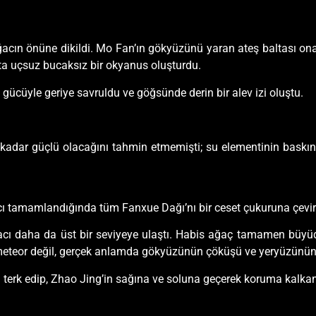
ğacın önüne dikildi. Mo Fan’ın gökyüzünü yaran ateş baltası ona 
afta uçsuz bucaksız bir okyanus oluşturdu.
 gücüyle geriye savruldu ve göğsünde derin bir alev izi oluştu.
u kadar güçlü olacağını tahmin etmemişti; su elementinin baskın
cı tamamlandığında tüm Fanxue Dağı’nı bir ceset çukuruna çevi
acı daha da üst bir seviyeye ulaştı. Habis ağaç tamamen büyüd
 meteor değil, gerçek anlamda gökyüzünün çöküşü ve yeryüzünün y
i terk edip, Zhao Jing’in sağına ve soluna geçerek koruma kalkan