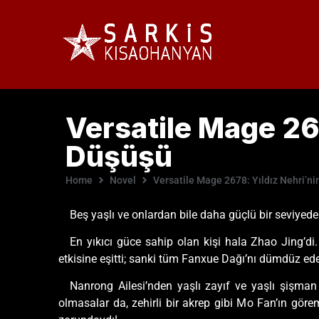
Versatile Mage 267
Düşüşü
Home
Novel
Versatile Mage 2678: Yıldız Nehri’n
Beş yaşlı ve onlardan bile daha güçlü bir seviyede o
En yıkıcı güce sahip olan kişi hala Zhao Jing’di
etkisine eşitti; sanki tüm Fanxue Dağı’nı dümdüz ede
Nanrong Ailesi’nden yaşlı zayıf ve yaşlı şişman
olmasalar da, zehirli bir akrep gibi Mo Fan’ın görem