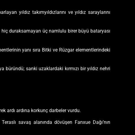
layan yıldız takımyıldızlarını ve yıldız saraylarını
ta hiç duraksamayan üç namlulu birer büyü bataryası
ntlerinin yanı sıra Bitki ve Rüzgar elementlerindeki
büründü; sanki uzaklardaki kırmızı bir yıldız nehri
erek ardı ardına korkunç darbeler vurdu.
. Teraslı savaş alanında dövüşen Fanxue Dağı’nın