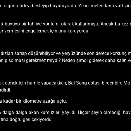
ki o garip fideyi besleyip büyütüyordu. Yıkıcı meteorların vafti
 büyüyü bir tahliye yöntemi olarak kullanmıştı. Ancak bu kez d
ar vermesini engellemek için onu koruyordu.
ldızları sarsıp düşürebiliyor ve yeryüzünde son derece korkunç m
ükenip solması gerekmez miydi? Neden şimdi giderek daha kalın 
 etmek için hamle yapacakken, Bai Song ustası birdenbire Mo Fan’
dirdi.
 kadar bir kilometre uzağa uçtu.
n dalga dalga akan kum izleri yayıldı. Hiçbir şeyin olmadığı hav
ltına doğru geri çekiyordu.