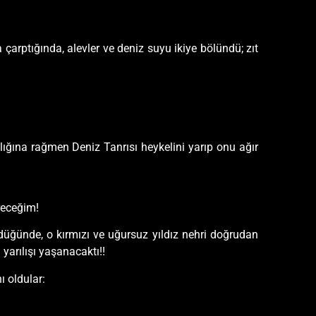
çarptığında, alevler ve deniz suyu ikiye bölündü; zıt
lığına rağmen Deniz Tanrısı heykelini yarıp onu ağır
receğim!
üğünde, o kırmızı ve uğursuz yıldız nehri doğrudan
arılışı yaşanacaktı!!
ı oldular: