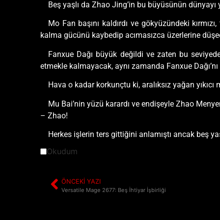
Beş yaşlı da Zhao Jing’in bu büyüsünün dünyayı y
Mo Fan başını kaldırdı ve gökyüzündeki kırmızı, 
kalma gücünü kaybedip acımasızca üzerlerine düşe
Fanxue Dağı büyük değildi ve zaten bu seviyede
etmekle kalmayacak, aynı zamanda Fanxue Dağı’nı 
Hava o kadar korkunçtu ki, aralıksız yağan yıkıcı 
Mu Bai’nin yüzü karardı ve endişeyle Zhao Menyen
– Zhao!
Herkes işlerin ters gittiğini anlamıştı ancak beş 
Okudum
ÖNCEKI YAZI
Versatile Mage 2677: Beş İhtiyar İşbirliği