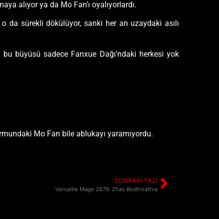
ya alıyor ya da Mo Fan’ı oyalıyorlardı.
o da sürekli dökülüyor, sanki her an uzaydaki asılı
in bu büyüsü sadece Fanxue Dağı’ndaki herkesi yok
ı formundaki Mo Fan bile ablukayı yaramıyordu.
SONRAKI YAZI
Versatile Mage 2679: Zhao Bodhisattva