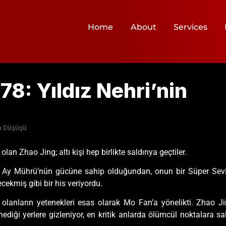
Home
About
Services
8: Yıldız Nehri’nin
in Düşüşü
lan Zhao Jing; altı kişi hep birlikte saldırıya geçtiler.
. Ay Mührü’nün gücüne sahip olduğundan, onun bir Süper Seviye 
cekmiş gibi bir his veriyordu.
 olanların yetenekleri esas olarak Mo Fan’a yönelikti. Zhao J
ediği yerlere gizleniyor, en kritik anlarda ölümcül noktalara sal