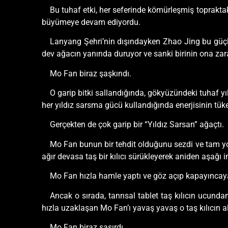
Bu tuhaf etki, her seferinde kömürleşmiş toprakta
büyümeye devam ediyordu.
Lanyang Şehri’nin dışındayken Zhao Jing bu güçlü
dev ağacın yanında duruyor ve sanki birinin ona zar
Mo Fan biraz şaşkındı.
O garip bitki sallandığında, gökyüzündeki tuhaf yı
her yıldız sarsma gücü kullandığında enerjisinin t
Gerçekten de çok garip bir “Yıldız Sarsan” ağaçtı.
Mo Fan bunun bir tehdit olduğunu sezdi ve tam yok
ağır devasa taş bir kılıcı sürükleyerek aniden aşağı in
Mo Fan hızla hamle yaptı ve göz açıp kapayıncaya
Ancak o sırada, tanrısal tablet taş kılıcın ucunda
hızla uzaklaşan Mo Fan’ı yavaş yavaş o taş kılıcın a
Mo Fan biraz şaşırdı.