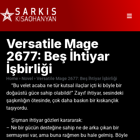
Versatile Mage
2677: Beş İhtiyar
İşbirliği
Home
Novel
Versatile Mage 2677: Beş İhtiyar İşbirliği
“Bu velet acaba ne tür kutsal ilaçlar içti ki böyle bir
doğaüstü güce sahip olabildi!” Zayıf ihtiyar, sesindeki
şaşkınlığın ötesinde, çok daha baskın bir kıskançlık
taşıyordu.
Şişman ihtiyar gözleri karararak:
– Ne bir gücün desteğine sahip ne de arka çıkan bir
sermayesi var, ama buna rağmen bu hale gelmiş. Böyle