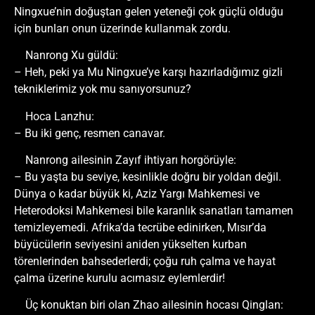
Ningxue’nin doğuştan gelen yeteneği çok güçlü olduğu
için bunları onun üzerinde kullanmak zordu.
Nanrong Xu güldü:
– Heh, peki ya Mu Ningxue’ye karşı hazırladığımız gizli
tekniklerimiz yok mu sanıyorsunuz?
Hoca Lanzhu:
– Bu iki genç, resmen canavar.
Nanrong ailesinin Zayıf ihtiyarı horgörüyle:
– Bu yaşta bu seviye, kesinlikle doğru bir yoldan değil.
Dünya o kadar büyük ki, Aziz Yargı Mahkemesi ve
Heterodoksi Mahkemesi bile karanlık sanatları tamamen
temizleyemedi. Afrika’da tecrübe edinirken, Mısır’da
büyücülerin seviyesini aniden yükselten kurban
törenlerinden bahsederlerdi; çoğu ruh çalma ve hayat
çalma üzerine kurulu acımasız eylemlerdir!
Üç konuktan biri olan Zhao ailesinin hocası Qinglan: