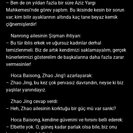
– Ben de on yıldan fazla bir süre Aziz Yargı
Mahkemesi’nde görev yaptım. Bu ikisinde kesin bir sorun
var; kim bilir ayaklarının altında kaç tane beyaz kemik
çiğnemişlerdir!
Nanrong ailesinin Şişman ihtiyarı:
– Bu tür iblis erkek ve uğursuz kadınlar derhal
temizlenmeli. Biz de artık kendimizi saklamayalım, gerçek
hünerlerimizi gösterelim de başkalarına daha fazla zarar
vermesinler!
Hoca Baisong, Zhao Jing’i azarlayarak:
– Zhao Jing, bu kez çok pervasız davrandın, neyse ki biz
yaşlılar yanındayız.
Zhao Jing cevap verdi:
– Heh, Zhao ailesinin korktuğu bir güç mü var sanki?
Hoca Baisong, kendine güvenini ve hırsını belli ederek:
– Elbette yok. O, güneş kadar parlak olsa bile, biz onu