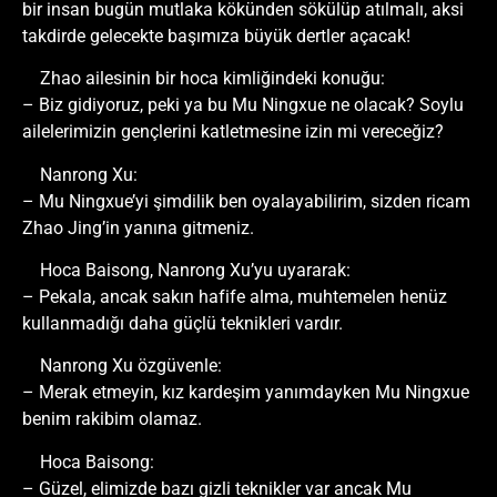
bir insan bugün mutlaka kökünden sökülüp atılmalı, aksi
takdirde gelecekte başımıza büyük dertler açacak!
Zhao ailesinin bir hoca kimliğindeki konuğu:
– Biz gidiyoruz, peki ya bu Mu Ningxue ne olacak? Soylu
ailelerimizin gençlerini katletmesine izin mi vereceğiz?
Nanrong Xu:
– Mu Ningxue’yi şimdilik ben oyalayabilirim, sizden ricam
Zhao Jing’in yanına gitmeniz.
Hoca Baisong, Nanrong Xu’yu uyararak:
– Pekala, ancak sakın hafife alma, muhtemelen henüz
kullanmadığı daha güçlü teknikleri vardır.
Nanrong Xu özgüvenle:
– Merak etmeyin, kız kardeşim yanımdayken Mu Ningxue
benim rakibim olamaz.
Hoca Baisong:
– Güzel, elimizde bazı gizli teknikler var ancak Mu