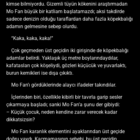
kimse bilmiyordu. Gizemli tüyün kökenini araştırmadan
Mo Fan büyük bir katliam başlatamazdı; aksi takdirde
sadece denizin olduğu taraflardan daha fazla köpekbalığı
adamın gelmesine sebep olurdu.
“Kaka, kaka, kaka!”
Çok geçmeden üst geçidin iki girişinde de köpekbalığı
adamlar belirdi. Yaklaşık üç metre boylarındaydılar,
kafatasları çok köşeliydi, gözleri küçücük ve yuvarlaktı,
burun kemikleri ise dışa çıkıktı.
Mo Fan’ı gördüklerinde alaycı ifadeler takındılar.
İçlerinden biri, özellikle kibirli bir tavırla garip sesler
çıkarmaya başladı; sanki Mo Fan’a şunu der gibiydi:
– Küçük çocuk, neden kendine zarar verecek kadar
dikkatsizsin?
Mo Fan karanlık elementini ayaklarından üst geçide
doğru yaydı. Kaçmamasının sebebi, bu üst geçidin