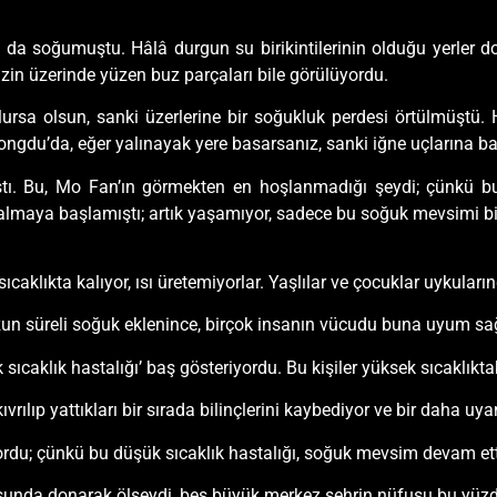
 da soğumuştu. Hâlâ durgun su birikintilerinin olduğu yerler 
in üzerinde yüzen buz parçaları bile görülüyordu.
lursa olsun, sanki üzerlerine bir soğukluk perdesi örtülmüştü. H
ngdu’da, eğer yalınayak yere basarsanız, sanki iğne uçlarına ba
ştı. Bu, Mo Fan’ın görmekten en hoşlanmadığı şeydi; çünkü bu
al almaya başlamıştı; artık yaşamıyor, sadece bu soğuk mevsimi bi
caklıkta kalıyor, ısı üretemiyorlar. Yaşlılar ve çocuklar uykuları
 uzun süreli soğuk eklenince, birçok insanın vücudu buna uyum s
ıcaklık hastalığı’ baş gösteriyordu. Bu kişiler yüksek sıcaklıkta
vrılıp yattıkları bir sırada bilinçlerini kaybediyor ve bir daha uy
rdu; çünkü bu düşük sıcaklık hastalığı, soğuk mevsim devam etti
kusunda donarak ölseydi, beş büyük merkez şehrin nüfusu bu yüzd