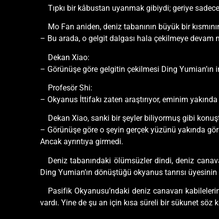
Tıpkı bir kâbustan uyanmak gibiydi; geriye sadec
Mo Fan aniden, deniz tabanının büyük bir kısmının 
– Bu arada, o gelgit dalgası hala çekilmeye devam 
Dekan Xiao:
– Görünüşe göre gelgitin çekilmesi Ding Yumian’ın int
Profesör Shi:
– Okyanus İttifakı zaten araştırıyor, eminim yakında 
Dekan Xiao, sanki bir şeyler biliyormuş gibi konuş
– Görünüşe göre o şeyin gerçek yüzünü yakında gör
Ancak ayrıntıya girmedi.
Deniz tabanındaki ölümsüzler dindi, deniz canava
Ding Yumian’ın dönüştüğü okyanus tanrısı üyesinin ke
Pasifik Okyanusu’ndaki deniz canavarı kabilelerin
vardı. Yine de şu an için kısa süreli bir sükunet söz