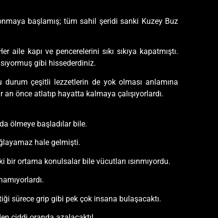
donmaya başlamış; tüm sahil şeridi sanki Kuzey Buz
er aile kapı ve pencerelerini sıkı sıkıya kapatmıştı.
sıyormuş gibi hissederdiniz.
 durum çeşitli lezzetlerin de yok olması anlamına
r an önce atlatıp hayatta kalmaya çalışıyorlardı.
nda ölmeye başladılar bile.
ağlayamaz hale gelmişti.
ki bir ortama konulsalar bile vücutları ısınmıyordu.
anamıyorlardı.
ği sürece grip gibi pek çok insana bulaşacaktı.
en ciddi oranda azalacaktı!