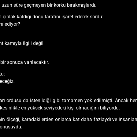
e uzun süre geçmeyen bir korku bırakmışlardı.
çıplak kaldığı doğu tarafını işaret ederek sordu:
mı ediyor?
ikamıyla ilgili değil.
bir sonuca varılacaktır.
tu:
eceğiz.
rı ordusu da istenildiği gibi tamamen yok edilmişti. Ancak her
sinlikle en yüksek seviyedeki kişi olmadığını biliyordu.
in ölçeği, karadakilerden onlarca kat daha fazlaydı ve insanlar
 konusuydu.