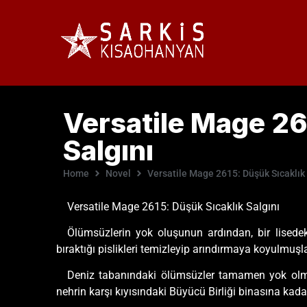
Versatile Mage 26
Salgını
Home
Novel
Versatile Mage 2615: Düşük Sıcaklık 
Versatile Mage 2615: Düşük Sıcaklık Salgını
Ölümsüzlerin yok oluşunun ardından, bir lisede
bıraktığı pislikleri temizleyip arındırmaya koyulmuşla
Deniz tabanındaki ölümsüzler tamamen yok olmuştu
nehrin karşı kıyısındaki Büyücü Birliği binasına kadar