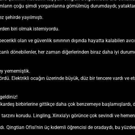
damların çoğu şimdi yorganlarına gömülmüş durumdaydı; yataktan
z şehirde yayılmıştı.
rden biri olmak istemiyordu.
becerikli olan ve güvenlik sınırının dışında hayatta kalabilen avc
 canlı dönebilenler, her zaman diğerlerinden biraz daha iyi durum
ey yememiştik.
ördü. Elektrikli ocağın üzerinde büyük, düz bir tencere vardı ve 
eldiniz!
z kardeş birbirlerine gittikçe daha çok benzemeye başlamışlardı, 
zını korudu. Lingling, Xinxia’yı görünce çok sevindi ve hemen 
. Qingtian Ofisi’nin üç kıdemli öğrencisi de oradaydı, bu yüzden