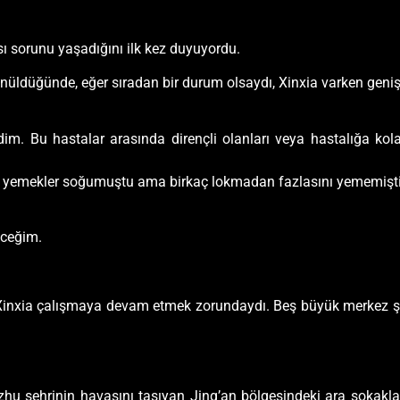
sı sorunu yaşadığını ilk kez duyuyordu.
ünüldüğünde, eğer sıradan bir durum olsaydı, Xinxia varken geni
edim. Bu hastalar arasında dirençli olanları veya hastalığa ko
aki yemekler soğumuştu ama birkaç lokmadan fazlasını yememişti
eceğim.
inxia çalışmaya devam etmek zorundaydı. Beş büyük merkez şeh
ngzhu şehrinin havasını taşıyan Jing’an bölgesindeki ara soka