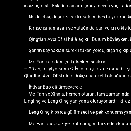
ıssızlaşmıştı. Eskiden sigara içmeyi seven yaşlı a
Ne de olsa, düşük sıcaklık salgını beş büyük merke
Kimse ısınamayan ve yatağında can veren o kişile
Qingtian Avcı Ofisi hâlâ açıktı. Durum böyleyken, 
Şehrin kaynakları sürekli tükeniyordu; dışarı çıkıp
Mo Fan kapıdan içeri girerken seslendi:
– Güveç mi yiyorsunuz? İyi olmuş, biz de daha bir ş
Qingtian Avcı Ofisi’nin oldukça hareketli olduğunu g
İhtiyar Bao gülümseyerek:
– Mo Fan ve Xinxia, hemen oturun, tam zamanında g
Lingling ve Leng Qing yan yana oturuyorlardı; iki kı
Leng Qing kibarca gülümsedi ve pek konuşmayan tar
Mo Fan oturacak yer kalmadığını fark ederek utandı