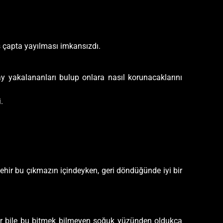
ş çapta yayılması imkansızdı.
lay yakalananları bulup onlara nasıl korunacaklarını
.
ir bu çıkmazın içindeyken, geri döndüğünde iyi bir
klar bile bu bitmek bilmeyen soğuk yüzünden oldukça