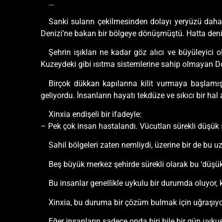
…
Sanki suların çekilmesinden dolayı yeryüzü daha
Denizi’ne bakan bir bölgeye dönüşmüştü. Hatta deniz
Şehrin ışıkları ne kadar göz alıcı ve büyüleyici o
Kuzeydeki gibi ısıtma sistemlerine sahip olmayan Do
Birçok dükkan kapılarına kilit vurmaya başlamı
geliyordu. İnsanların hayatı tekdüze ve sıkıcı bir h
Xinxia endişeli bir ifadeyle:
– Pek çok insan hastalandı. Vücutları sürekli düşük sı
Sahil bölgeleri zaten nemliydi, üzerine bir de bu
Beş büyük merkez şehirde sürekli olarak bu ‘düşük s
Bu insanlar genellikle uykulu bir durumda oluyor, kı
Xinxia, bu duruma bir çözüm bulmak için uğraşıyo
Eğer insanların sadece onda biri bile bir gün uy