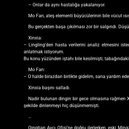
– Onlar da aynı hastalığa yakalanıyor.
Mo Fan, ateş elementi büyücülerinin bile vücut ısı
Bu gerçekten başa çıkılması zor bir salgındı. Düş
Xinxia:
– Lingling’den hasta verilerini analiz etmesini ist
anlatmak istiyorum.
Bu konu yüzünden iştahı bile kesilmişti; tabağınd
Mo Fan:
– O halde birazdan birlikte gidelim, sana yardım ed
Xinxia başını salladı.
Nadir bulunan dingin bir gece olmasına rağmen X
şekilde dinlenmeyi hiç düşünmemişti.
…
Qingtian Avcı Ofisi’ne doğru ilerlerken, eski Mi