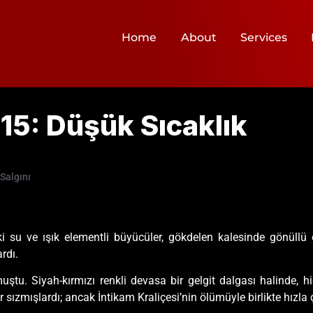
Home
About
Services
15: Düşük Sıcaklık
Salgını
ki su ve ışık elementli büyücüler, gökdelen kalesinde gönüll
rdı.
. Siyah-kırmızı renkli devasa bir gelgit dalgası halinde, hiçb
 sızmışlardı; ancak İntikam Kraliçesi’nin ölümüyle birlikte hızla ç