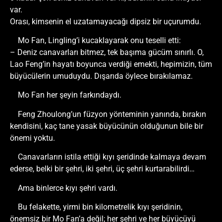
var.
Orası, kimsenin el uzatamayacağı dipsiz bir uçurumdu.
Mo Fan, Lingling’i kucaklayarak onu teselli etti:
– Deniz canavarları bitmez, tek başıma gücüm sınırlı. O,
Lao Feng’in hayatı boyunca verdiği emekti, hepimizin, tüm
büyücülerin umuduydu. Dışarıda öylece bırakılamaz.
Mo Fan her şeyin farkındaydı.
Feng Zhoulong’un füzyon yönteminin yanında, bırakın
kendisini, kaç tane yasak büyücünün olduğunun bile bir
önemi yoktu.
Canavarların istila ettiği kıyı şeridinde kalmaya devam
ederse, belki bir şehri, iki şehri, üç şehri kurtarabilirdi…
Ama binlerce kıyı şehri vardı.
Bu felakette, yirmi bin kilometrelik kıyı şeridinin,
önemsiz bir Mo Fan’a değil; her şehri ve her büyücüyü