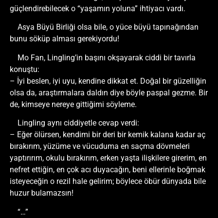
güçlendirebilecek o “yaşamın yoluna” ihtiyacı vardı.
Asya Büyü Birliği olsa bile, o yüce büyü tapınağından
bunu söküp alması gerekiyordu!
Mo Fan, Lingling’in başını okşayarak ciddi bir tavırla
konuştu:
– İyi beslen, iyi uyu, kendine dikkat et. Doğal bir güzelliğin
olsa da, araştırmalara daldın diye böyle paspal gezme. Bir
de, kimseye nereye gittiğimi söyleme.
Lingling aynı ciddiyetle cevap verdi:
– Eğer ölürsen, kendimi bir deri bir kemik kalana kadar aç
bırakırım, yüzüme ve vücuduma en saçma dövmeleri
yaptırırım, okulu bırakırım, erken yaşta ilişkilere girerim, en
nefret ettiğin, en çok acı duyacağın, beni ellerinle boğmak
isteyeceğin o rezil hale gelirim; böylece öbür dünyada bile
huzur bulamazsın!
“…”