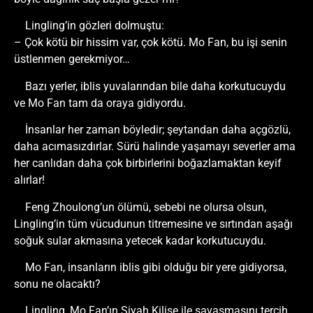
Lingling’in gözleri dolmuştu:
– Çok kötü bir hissim var, çok kötü. Mo Fan, bu işi senin
üstlenmen gerekmiyor…
Bazı yerler, iblis yuvalarından bile daha korkutucuydu
ve Mo Fan tam da oraya gidiyordu.
İnsanlar her zaman böyledir; şeytandan daha açgözlü,
daha acımasızdırlar. Sürü halinde yaşamayı severler ama
her canlıdan daha çok birbirlerini boğazlamaktan keyif
alırlar!
Feng Zhoulong’un ölümü, sebebi ne olursa olsun,
Lingling’in tüm vücudunun titremesine ve sırtından aşağı
soğuk sular akmasına yetecek kadar korkutucuydu.
Mo Fan, insanların iblis gibi olduğu bir yere gidiyorsa,
sonu ne olacaktı?
Lingling, Mo Fan’ın Siyah Kilise ile savaşmasını tercih