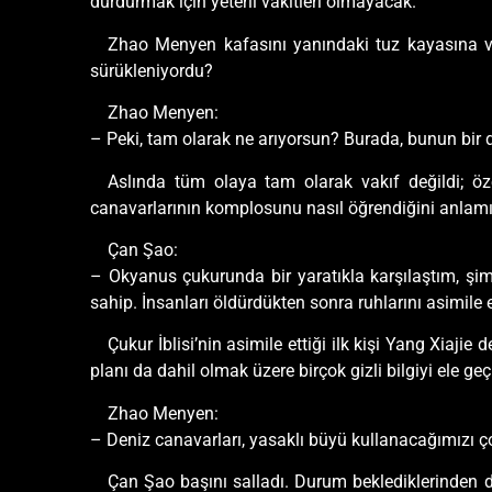
durdurmak için yeterli vakitleri olmayacak.
Zhao Menyen kafasını yanındaki tuz kayasına vur
sürükleniyordu?
Zhao Menyen:
– Peki, tam olarak ne arıyorsun? Burada, bunun bir 
Aslında tüm olaya tam olarak vakıf değildi; 
canavarlarının komplosunu nasıl öğrendiğini anlam
Çan Şao:
– Okyanus çukurunda bir yaratıkla karşılaştım, şimd
sahip. İnsanları öldürdükten sonra ruhlarını asimile ed
Çukur İblisi’nin asimile ettiği ilk kişi Yang Xiaji
planı da dahil olmak üzere birçok gizli bilgiyi ele geç
Zhao Menyen:
– Deniz canavarları, yasaklı büyü kullanacağımızı ç
Çan Şao başını salladı. Durum beklediklerinden d