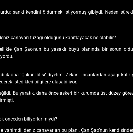
du; sanki kendini öldürmek istiyormuş gibiydi. Neden sürekli
deniz canavarı tuzağı olduğunu kanıtlayacak ne olabilir?
özellikle Çan Şao’nun bu yasaklı büyü planında bir sorun o
ıyordu.
ilik ona ‘Çukur İblisi’ diyelim. Zekası insanlardan aşağı kalır
erek istedikleri bilgilere ulaşabiliyor.
e değildi. Bu yaratık, daha önce askeri bir kurumda üst düzey gör
irmişti.
ok önceden biliyorlar mıydı?
e vahimdi; deniz canavarları bu planı, Çan Şao’nun kendisinden