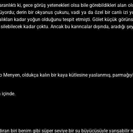
karanlıktı ki, gece görüş yetenekleri olsa bile görebildikleri alan 
yordu; derin bir okyanus çukuru, vadi ya da özel bir canlı izi 
balıkları kadar yoğun olduğunu tespit etmişti. Gölet küçük görün
 silebilecek kadar çoktu. Ancak bu karıncalar dışında, aradığı şe
Menyen, oldukça kalın bir kaya kütlesine yaslanmış, parmağıyla 
 içinde.
ran biri benim gibi süper seviye bir su büyücüsüyle yarışabilir 