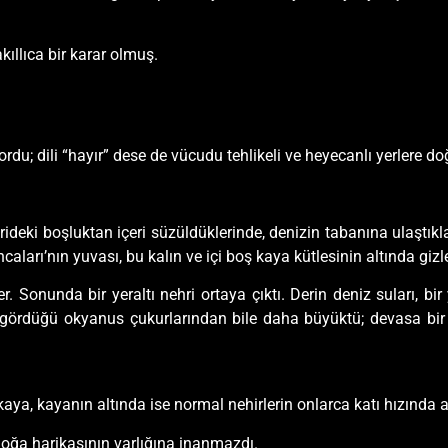
ıllıca bir karar olmuş.
; dili “hayır” dese de vücudu tehlikeli ve heyecanlı yerlere doğ
erideki boşluktan içeri süzüldüklerinde, denizin tabanına ulaştıkl
ıncaları’nın yuvası, bu kalın ve içi boş kaya kütlesinin altında gizl
r. Sonunda bir yeraltı nehri ortaya çıktı. Derin deniz suları, b
 gördüğü okyanus çukurlarından bile daha büyüktü; devasa bir 
, kayanın altında ise normal nehirlerin onlarca katı hızında aka
doğa harikasının varlığına inanmazdı.