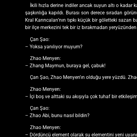
İkili hızla derine indiler ancak suyun altı o kadar 
şaşkınlığa kapıldı. Burası son derece sıradan görünü
Kral Karıncaları’nın tıpkı küçük bir göletteki sazan 
bir ilçe merkezini tek bir iz bırakmadan yeryüzünden
Çan Şao:
– Yoksa yanılıyor muyum?
Zhao Menyen:
– Zhang Maymun, buraya gel, çabuk!
Çan Şao, Zhao Menyen’ın olduğu yere yüzdü. Zhao 
Zhao Menyen:
– İçi boş ve alttaki su akışıyla çok tuhaf bir etkileşim
Çan Şao:
– Zhao Abi, bunu nasıl bildin?
Zhao Menyen:
– Dördüncü element olarak su elementini yeni uyandı