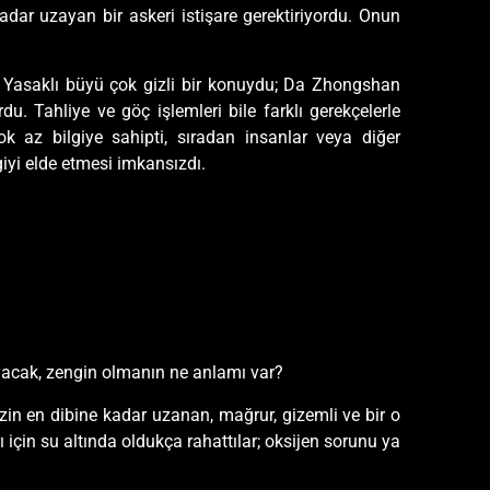
dar uzayan bir askeri istişare gerektiriyordu. Onun
ı. Yasaklı büyü çok gizli bir konuydu; Da Zhongshan
 Tahliye ve göç işlemleri bile farklı gerekçelerle
k az bilgiye sahipti, sıradan insanlar veya diğer
giyi elde etmesi imkansızdı.
ayacak, zengin olmanın ne anlamı var?
enizin en dibine kadar uzanan, mağrur, gizemli ve bir o
çin su altında oldukça rahattılar; oksijen sorunu ya