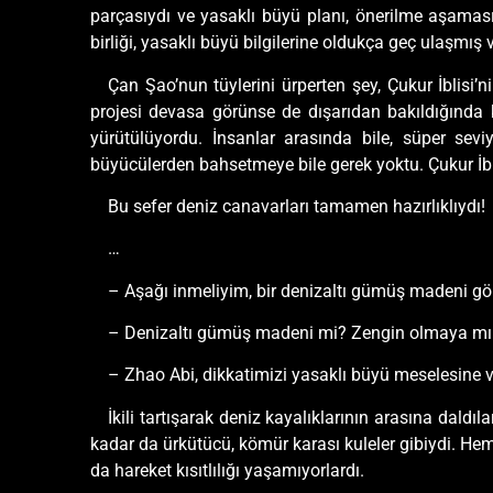
parçasıydı ve yasaklı büyü planı, önerilme aşaması
birliği, yasaklı büyü bilgilerine oldukça geç ulaşmış
Çan Şao’nun tüylerini ürperten şey, Çukur İblisi
projesi devasa görünse de dışarıdan bakıldığında 
yürütülüyordu. İnsanlar arasında bile, süper sev
büyücülerden bahsetmeye bile gerek yoktu. Çukur İblis
Bu sefer deniz canavarları tamamen hazırlıklıydı!
…
– Aşağı inmeliyim, bir denizaltı gümüş madeni g
– Denizaltı gümüş madeni mi? Zengin olmaya mı 
– Zhao Abi, dikkatimizi yasaklı büyü meselesine v
İkili tartışarak deniz kayalıklarının arasına daldı
kadar da ürkütücü, kömür karası kuleler gibiydi. He
da hareket kısıtlılığı yaşamıyorlardı.