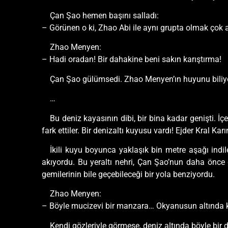
Çan Şao hemen başını salladı:
– Görünen o ki, Zhao Abi ile aynı grupta olmak çok ak
Zhao Menyen:
– Hadi oradan! Bir dahakine beni sakın karıştırma!
Çan Şao gülümsedi. Zhao Menyen’ın huyunu biliyordu
…
Bu deniz kayasının dibi, bir bina kadar genişti. İç
fark ettiler. Bir denizaltı kuyusu vardı! Ejder Kral Kar
İkili kuyu boyunca yaklaşık bin metre aşağı indile
akıyordu. Bu yeraltı nehri, Çan Şao’nun daha önce
gemilerinin bile geçebileceği bir yola benziyordu.
Zhao Menyen:
– Böyle mucizevi bir manzara… Okyanusun altında kaya
Kendi gözleriyle görmese, deniz altında böyle bir 