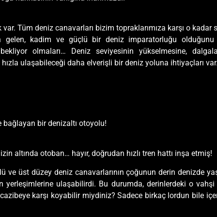
ar. Tüm deniz canavarları bizim topraklarımıza karşı o kadar sald
an gelen, kadim ve güçlü bir deniz imparatorluğu olduğunu 
bekliyor olmaları… Deniz seviyesinin yükselmesine, dalga
hızla ulaşabileceği daha elverişli bir deniz yoluna ihtiyaçları var
ne bağlayan bir denizaltı otoyolu!
in altında otoban… hayır, doğrudan hızlı tren hattı inşa etmiş!
lü ve üst düzey deniz canavarlarının çoğunun derin denizde yaşıy
 yerleşimlerine ulaşabilirdi. Bu durumda, derinlerdeki o vahşi
zibeye karşı koyabilir miydiniz? Sadece birkaç lordun bile içeri 