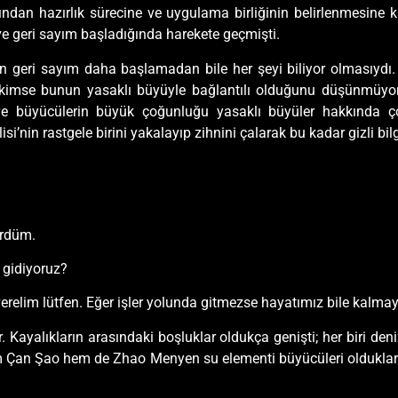
ndan hazırlık sürecine ve uygulama birliğinin belirlenmesine ka
 ve geri sayım başladığında harekete geçmişti.
’nin geri sayım daha başlamadan bile her şeyi biliyor olmasıyd
kimse bunun yasaklı büyüyle bağlantılı olduğunu düşünmüyordu.
iye büyücülerin büyük çoğunluğu yasaklı büyüler hakkında ço
i’nin rastgele birini yakalayıp zihnini çalarak bu kadar gizli bil
ördüm.
gidiyoruz?
erelim lütfen. Eğer işler yolunda gitmezse hayatımız bile kalm
lar. Kayalıkların arasındaki boşluklar oldukça genişti; her biri d
m Çan Şao hem de Zhao Menyen su elementi büyücüleri oldukları i