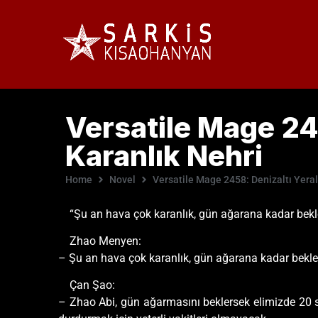
Versatile Mage 245
Karanlık Nehri
Home
Novel
Versatile Mage 2458: Denizaltı Yeral
“Şu an hava çok karanlık, gün ağarana kadar bek
Zhao Menyen:
– Şu an hava çok karanlık, gün ağarana kadar bekle
Çan Şao:
– Zhao Abi, gün ağarmasını beklersek elimizde 20 s