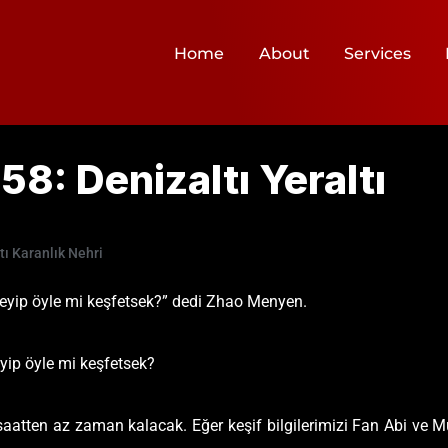
Home
About
Services
8: Denizaltı Yeraltı
tı Karanlık Nehri
leyip öyle mi keşfetsek?” dedi Zhao Menyen.
yip öyle mi keşfetsek?
aatten az zaman kalacak. Eğer keşif bilgilerimizi Fan Abi ve M