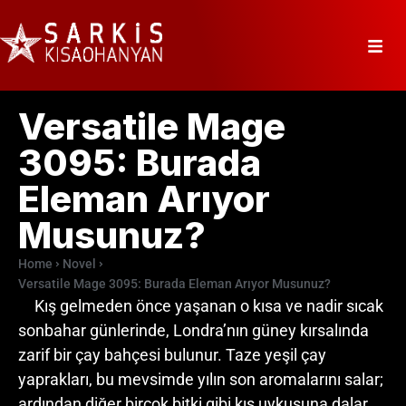
Versatile Mage
3095: Burada
Eleman Arıyor
Musunuz?
Home
Novel
Versatile Mage 3095: Burada Eleman Arıyor Musunuz?
Kış gelmeden önce yaşanan o kısa ve nadir sıcak
sonbahar günlerinde, Londra’nın güney kırsalında
zarif bir çay bahçesi bulunur. Taze yeşil çay
yaprakları, bu mevsimde yılın son aromalarını salar;
ardından diğer birçok bitki gibi kış uykusuna dalar