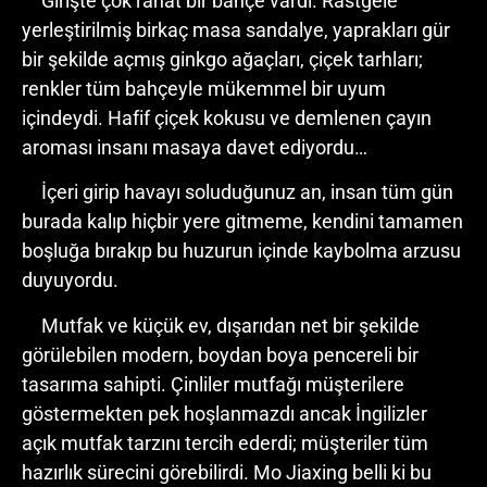
Girişte çok rahat bir bahçe vardı. Rastgele
yerleştirilmiş birkaç masa sandalye, yaprakları gür
bir şekilde açmış ginkgo ağaçları, çiçek tarhları;
renkler tüm bahçeyle mükemmel bir uyum
içindeydi. Hafif çiçek kokusu ve demlenen çayın
aroması insanı masaya davet ediyordu…
İçeri girip havayı soluduğunuz an, insan tüm gün
burada kalıp hiçbir yere gitmeme, kendini tamamen
boşluğa bırakıp bu huzurun içinde kaybolma arzusu
duyuyordu.
Mutfak ve küçük ev, dışarıdan net bir şekilde
görülebilen modern, boydan boya pencereli bir
tasarıma sahipti. Çinliler mutfağı müşterilere
göstermekten pek hoşlanmazdı ancak İngilizler
açık mutfak tarzını tercih ederdi; müşteriler tüm
hazırlık sürecini görebilirdi. Mo Jiaxing belli ki bu