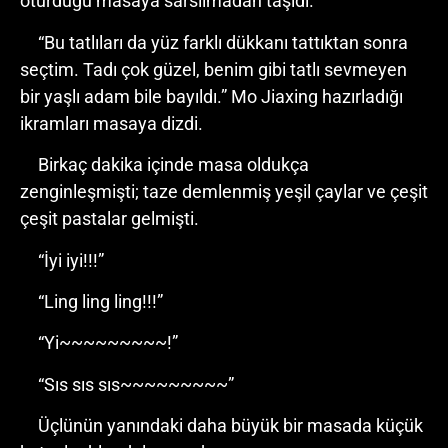
oturduğu masaya sarsılmadan taşıdı.
“Bu tatlıları da yüz farklı dükkanı tattıktan sonra
seçtim. Tadı çok güzel, benim gibi tatlı sevmeyen
bir yaşlı adam bile bayıldı.” Mo Jiaxing hazırladığı
ikramları masaya dizdi.
Birkaç dakika içinde masa oldukça
zenginleşmişti; taze demlenmiş yeşil çaylar ve çeşit
çeşit pastalar gelmişti.
“İyi iyi!!!”
“Ling ling ling!!!”
“Yi~~~~~~~~~!”
“Sıs sıs sıs~~~~~~~~~”
Üçlünün yanındaki daha büyük bir masada küçük