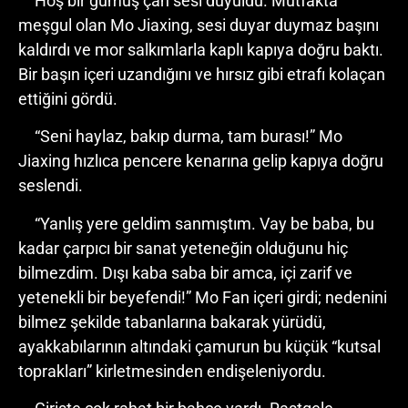
Hoş bir gümüş çan sesi duyuldu. Mutfakta
meşgul olan Mo Jiaxing, sesi duyar duymaz başını
kaldırdı ve mor salkımlarla kaplı kapıya doğru baktı.
Bir başın içeri uzandığını ve hırsız gibi etrafı kolaçan
ettiğini gördü.
“Seni haylaz, bakıp durma, tam burası!” Mo
Jiaxing hızlıca pencere kenarına gelip kapıya doğru
seslendi.
“Yanlış yere geldim sanmıştım. Vay be baba, bu
kadar çarpıcı bir sanat yeteneğin olduğunu hiç
bilmezdim. Dışı kaba saba bir amca, içi zarif ve
yetenekli bir beyefendi!” Mo Fan içeri girdi; nedenini
bilmez şekilde tabanlarına bakarak yürüdü,
ayakkabılarının altındaki çamurun bu küçük “kutsal
toprakları” kirletmesinden endişeleniyordu.