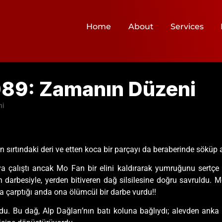
Home
About
Services
089: Zamanın Düzeni
ni
sırtındaki deri ve etten koca bir parçayı da beraberinde söküp a
çalıştı ancak Mo Fan bir elini kaldırarak yumruğunu sertçe Mi
n darbesiyle, yerden bitiveren dağ silsilesine doğru savruldu.
a çarptığı anda ona ölümcül bir darbe vurdu!!
u. Bu dağ, Alp Dağları’nın batı koluna bağlıydı; alevden anka k