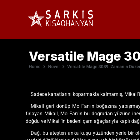
Versatile Mage 3
Home
Novel
Versatile Mage 3089: Zamanın Düze
Sadece kanatlarını koparmakla kalmamış, Mikail’in 
Mikail geri dönüp Mo Fan’ın boğazına yapışmaya 
fırlayan Mikail, Mo Fan’ın bu doğrudan yüzüne ine
doğdu ve Mikail’in bedeni çam ağaçlarıyla kaplı dağ
Dağ, bu ateşten anka kuşu yüzünden yerle bir old