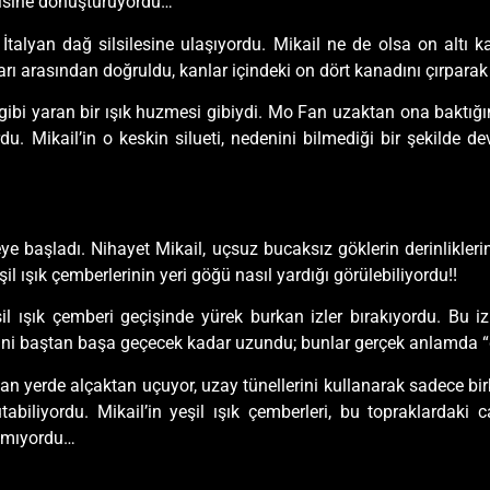
adisine dönüştürüyordu…
lyan dağ silsilesine ulaşıyordu. Mikail ne de olsa on altı kan
rı arasından doğruldu, kanlar içindeki on dört kanadını çırpara
ç gibi yaran bir ışık huzmesi gibiydi. Mo Fan uzaktan ona baktığ
rdu. Mikail’in o keskin silueti, nedenini bilmediği bir şekilde 
 başladı. Nihayet Mikail, uçsuz bucaksız göklerin derinlikleri
l ışık çemberlerinin yeri göğü nasıl yardığı görülebiliyordu!!
eşil ışık çemberi geçişinde yürek burkan izler bırakıyordu. Bu i
ini baştan başa geçecek kadar uzundu; bunlar gerçek anlamda “g
an yerde alçaktan uçuyor, uzay tünellerini kullanarak sadece birk
biliyordu. Mikail’in yeşil ışık çemberleri, bu topraklardaki c
lamıyordu…