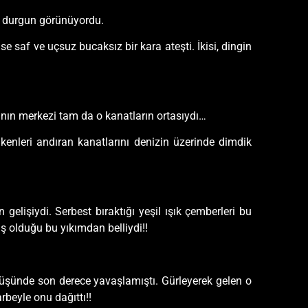
ha durgun görünüyordu.
ise saf ve uçsuz bucaksız bir kara ateşti. İkisi, dingin
manın merkezi tam da o kanatların ortasıydı…
enleri andıran kanatlarını denizin üzerinde dimdik
gelişiydi. Serbest bıraktığı yeşil ışık çemberleri bu
ış olduğu bu yıkımdan belliydi!!
örüşünde son derece yavaşlamıştı. Gürleyerek gelen o
rbeyle onu dağıttı!!