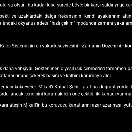
lursa olsun, bu kadar kısa sürede böyle bir karşı saldırıyı gerç
aktı ve uzaklardaki dalga frekansının, kendi ayaklarının altın
ndi altındaki okyanus adeta “hızlı çekim” modunda zamanı yakalam
n Kaos Sistemi’nin en yüksek seviyesini—Zamanın Düzeni’ni—kontr
 çok daha vahşiydi. Gökten inen o yeşil ışık çemberleri tamamen p
tlarını önüne çekerek başını ve kalbini korumaya aldı…
erhası kükreyerek Mikail’i Kutsal Şehir tarafına doğru itiyordu.
ordu, ancak kendisini korumak için öne çektiği iki kanadı yanmay
 o kara ateşin Mikail’in bu koruyucu kanatlarını azar azar nasıl y