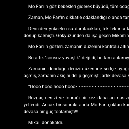
Mo Fan’ın göz bebekleri giderek büyüdü, tüm odağı
Zaman, Mo Fan’ın dikkatle odaklandığı o anda 
Denizden yükselen su damlacıkları, tek tek inci t
donup kalmıştı. Gökyüzünden dalışa geçen Mikail’in 
Mo Fan’ın gözleri, zamanın düzenini kontrolü altın
Bu artık “sonsuz yavaşlık” değildi; bu tam anlam
Zamanın donduğu denizin üzerinde sertçe ayağını
aşmış, zamanın akışını delip geçmişti; artık devasa
“Hooo hooo hooo hooo~~~~~~~~~~~~~~~~
Rüzgar, denizi ve toprağı bir kez daha acımasız
yeltendi. Ancak bir sonraki anda Mo Fan çoktan karş
devasa bir güç toplamıştı!!!
Mikail donakaldı.