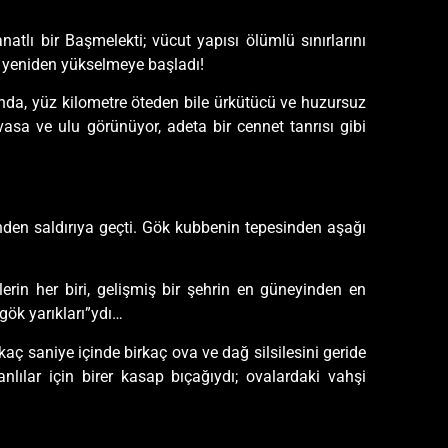
atlı bir Başmelekti; vücut yapısı ölümlü sınırlarını
k yeniden yükselmeye başladı!
ında, yüz kilometre öteden bile ürkütücü ve huzursuz
devasa ve ulu görünüyor, adeta bir cennet tanrısı gibi
nden saldırıya geçti. Gök kubbenin tepesinden aşağı
zlerin her biri, gelişmiş bir şehrin en güneyinden en
ök yarıkları”ydı…
aç saniye içinde birkaç ova ve dağ silsilesini geride
anlılar için birer kasap bıçağıydı; ovalardaki vahşi