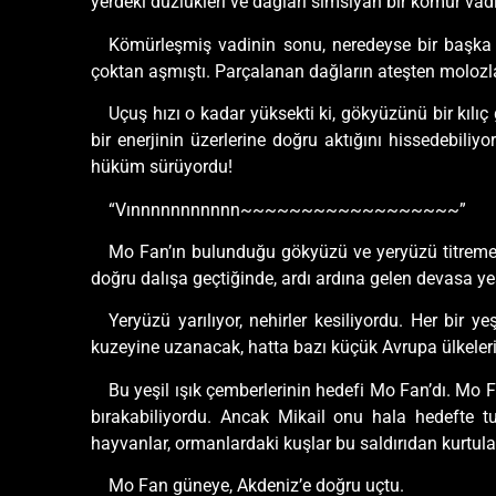
yerdeki düzlükleri ve dağları simsiyah bir kömür v
Kömürleşmiş vadinin sonu, neredeyse bir başka İta
çoktan aşmıştı. Parçalanan dağların ateşten molozla
Uçuş hızı o kadar yüksekti ki, gökyüzünü bir kılı
bir enerjinin üzerlerine doğru aktığını hissedebiliyo
hüküm sürüyordu!
“Vınnnnnnnnnnn~~~~~~~~~~~~~~~~~~”
Mo Fan’ın bulunduğu gökyüzü ve yeryüzü titremeye
doğru dalışa geçtiğinde, ardı ardına gelen devasa yeşi
Yeryüzü yarılıyor, nehirler kesiliyordu. Her bir y
kuzeyine uzanacak, hatta bazı küçük Avrupa ülkeler
Bu yeşil ışık çemberlerinin hedefi Mo Fan’dı. Mo F
bırakabiliyordu. Ancak Mikail onu hala hedefte tuta
hayvanlar, ormanlardaki kuşlar bu saldırıdan kurtu
Mo Fan güneye, Akdeniz’e doğru uçtu.