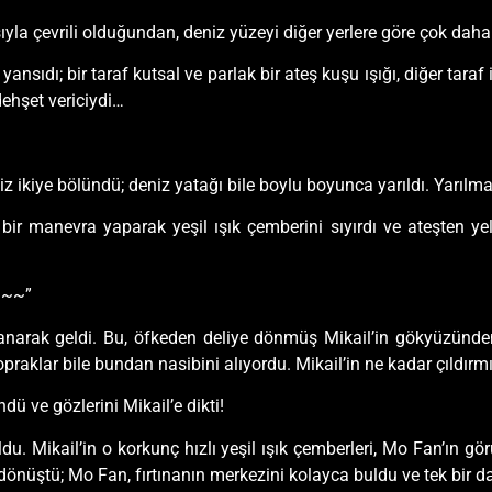
ıyla çevrili olduğundan, deniz yüzeyi diğer yerlere göre çok da
nsıdı; bir taraf kutsal ve parlak bir ateş kuşu ışığı, diğer taraf 
dehşet vericiydi…
niz ikiye bölündü; deniz yatağı bile boylu boyunca yarıldı. Yarıl
manevra yaparak yeşil ışık çemberini sıyırdı ve ateşten yelk
~~~”
rlanarak geldi. Bu, öfkeden deliye dönmüş Mikail’in gökyüzünden 
opraklar bile bundan nasibini alıyordu. Mikail’in ne kadar çıldırm
ü ve gözlerini Mikail’e dikti!
. Mikail’in o korkunç hızlı yeşil ışık çemberleri, Mo Fan’ın g
dönüştü; Mo Fan, fırtınanın merkezini kolayca buldu ve tek bir da