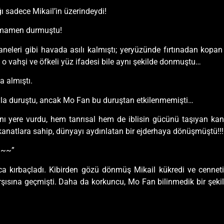
 sadece Mikail’in üzerindeydi!
tamamen durmuştu!
aneleri gibi havada asılı kalmıştı; yeryüzünde fırtınadan kopan 
o vahşi ve öfkeli yüz ifadesi bile aynı şekilde donmuştu…
a almıştı.
ıyla duruştu, ancak Mo Fan bu duruştan etkilenmemişti…
 yere vurdu, hem tanrısal hem de iblisin gücünü taşıyan kanatl
 kanatlara sahip, dünyayı aydınlatan bir ejderhaya dönüşmüştü!!!
~~~”
ca kırbaçladı. Kibirden gözü dönmüş Mikail kükredi ve cennet
ısına geçmişti. Daha da korkuncu, Mo Fan bilinmedik bir şekild