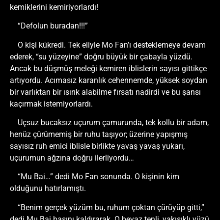
kemiklerini kemiriyorlardı!
“Defolun buradan!!!”
O kişi kükredi. Tek eliyle Mo Fan’ı desteklemeye devam
ederek, “su yüzeyine” doğru büyük bir çabayla yüzdü.
Ancak bu düşmüş meleği kemiren iblislerin sayısı gittikçe
artıyordu. Acımasız karanlık cehennemde, yüksek soydan
bir varlıktan bir ısırık alabilme fırsatı nadirdi ve bu şansı
kaçırmak istemiyorlardı.
Uçsuz bucaksız uçurum çamurunda, tek kollu bir adam,
henüz çürümemiş bir ruhu taşıyor; üzerine yapışmış
sayısız ruh emici iblisle birlikte yavaş yavaş yukarı,
uçurumun ağzına doğru ilerliyordu…
“Mu Bai…” dedi Mo Fan sonunda. O kişinin kim
olduğunu hatırlamıştı.
“Benim gerçek yüzüm bu, ruhum çoktan çürüyüp gitti,”
dedi Mu Bai başını kaldırarak. O beyaz tenli, yakışıklı yüzü