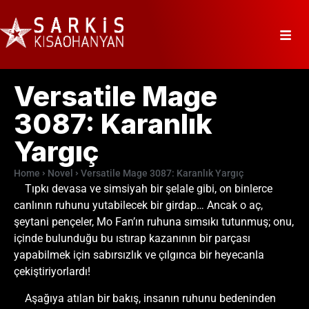
Versatile Mage
3087: Karanlık
Yargıç
Home
Novel
Versatile Mage 3087: Karanlık Yargıç
Tıpkı devasa ve simsiyah bir şelale gibi, on binlerce
canlının ruhunu yutabilecek bir girdap… Ancak o aç,
şeytani pençeler, Mo Fan’ın ruhuna sımsıkı tutunmuş; onu,
içinde bulunduğu bu ıstırap kazanının bir parçası
yapabilmek için sabırsızlık ve çılgınca bir heyecanla
çekiştiriyorlardı!
Aşağıya atılan bir bakış, insanın ruhunu bedeninden