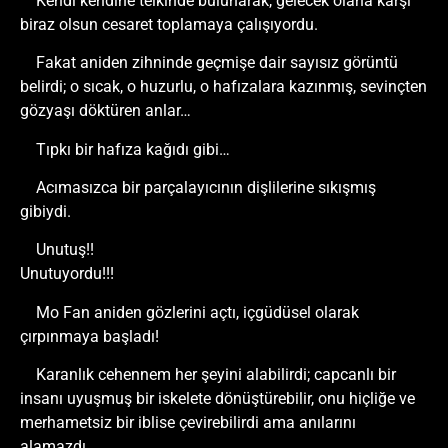
Kendi kendine telkinde bulunarak, gelecek olana karşı
biraz olsun cesaret toplamaya çalışıyordu.
Fakat aniden zihninde geçmişe dair sayısız görüntü
belirdi; o sıcak, o huzurlu, o hafızalara kazınmış, sevinçten
gözyaşı döktüren anlar…
Tıpkı bir hafıza kağıdı gibi…
Acımasızca bir parçalayıcının dişlilerine sıkışmış
gibiydi.
Unutuş!!
Unutuyordu!!!
Mo Fan aniden gözlerini açtı, içgüdüsel olarak
çırpınmaya başladı!
Karanlık cehennem her şeyini alabilirdi; capcanlı bir
insanı uyuşmuş bir iskelete dönüştürebilir, onu hiçliğe ve
merhametsiz bir iblise çevirebilirdi ama anılarını
alamazdı…