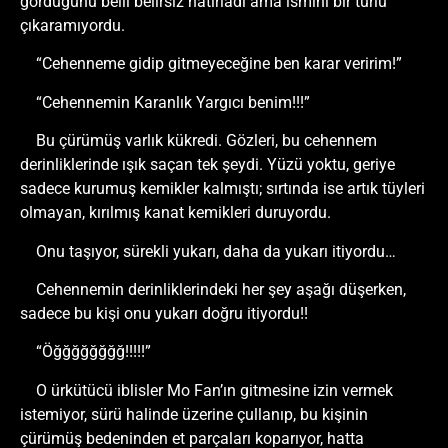
gördüğünü belli belirsiz hatırladı ama ismini bir türlü
çıkaramıyordu.
“Cehenneme gidip gitmeyeceğine ben karar veririm!”
“Cehennemin Karanlık Yargıcı benim!!!”
Bu çürümüş varlık kükredi. Gözleri, bu cehennem
derinliklerinde ışık saçan tek şeydi. Yüzü yoktu, geriye
sadece kurumuş kemikler kalmıştı; sırtında ise artık tüyleri
olmayan, kırılmış kanat kemikleri duruyordu.
Onu taşıyor, sürekli yukarı, daha da yukarı itiyordu…
Cehennemin derinliklerindeki her şey aşağı düşerken,
sadece bu kişi onu yukarı doğru itiyordu!!
“Öğğğğğğğğ!!!!!”
O ürkütücü iblisler Mo Fan’ın gitmesine izin vermek
istemiyor, sürü halinde üzerine çullanıp, bu kişinin
çürümüş bedeninden et parçaları koparıyor, hatta