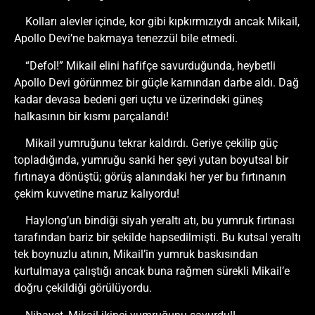
Kolları alevler içinde, kor gibi kıpkırmızıydı ancak Mikail,
Apollo Devi’ne bakmaya tenezzül bile etmedi.
“Defol!” Mikail elini hafifçe savurduğunda, heybetli
Apollo Devi görünmez bir güçle karnından darbe aldı. Dağ
kadar devasa bedeni geri uçtu ve üzerindeki güneş
halkasının bir kısmı parçalandı!
Mikail yumruğunu tekrar kaldırdı. Geriye çekilip güç
topladığında, yumruğu sanki her şeyi yutan boyutsal bir
fırtınaya dönüştü; görüş alanındaki her yer bu fırtınanın
çekim kuvvetine maruz kalıyordu!
Haylong’un bindiği siyah yeraltı atı, bu yumruk fırtınası
tarafından bariz bir şekilde hapsedilmişti. Bu kutsal yeraltı
tek boynuzlu atının, Mikail’in yumruk baskısından
kurtulmaya çalıştığı ancak buna rağmen sürekli Mikail’e
doğru çekildiği görülüyordu.