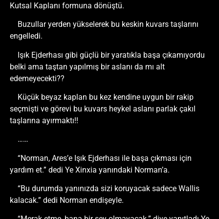
Kutsal Kaplanı formuna dönüştü.
Buzullar yerden yükselerek bu keskin kuvars taşlarını
engelledi.
Işık Ejderhası gibi güçlü bir yaratıkla başa çıkamıyordu
belki ama taştan yapılmış bir aslanı da mı alt
edemeyecekti??
Küçük beyaz kaplan bu kez kendine uygun bir rakip
seçmişti ve görevi bu kuvars heykel aslanı parlak çakıl
taşlarına ayırmaktı!!
……
“Norman, Ares’e Işık Ejderhası ile başa çıkması için
yardım et.” dedi Ye Xinxia yanındaki Norman’a.
“Bu durumda yanınızda sizi koruyacak sadece Wallis
kalacak.” dedi Norman endişeyle.
“Merak etme, bana bir şey olmayacak.” diye yanıtladı Ye