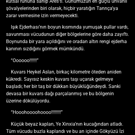
kutsal ruhuna sahip Ares’ti. Günümüzün en güçlü unvanlı
şövalyelerinden biri olarak, hiçbir yaratığın Tanrıça’ya
zarar vermesine izin vermeyecekti.
Işık Ejderhası’nın boyun kısmında yumuşak pullar vardı,
savunması vücudunun diğer bölgelerine göre daha zayıftı.
Boynunda bir yara açıldığını ve oradan altın rengi ejderha
kanının sızdığını görmek mümkündü.
“Oooooo!!!!!!”
Kuvars Heykel Aslan, birkaç kilometre öteden aniden
kükredi. Sayısız keskin kuvars taşı uçarak gelmeye
başladı; her bir taş bir dükkan büyüklüğündeydi. Sanki
devasa bir kuvars dağı parçalanmış ve bu bölgenin
üzerine dökülüyordu.
“Hooohoooohoooo!!!!!!!!”
Küçük beyaz kaplan, Ye Xinxia’nın kucağından atladı.
Tüm vücudu buzla kaplandı ve bu an içinde Gökyüzü İzi