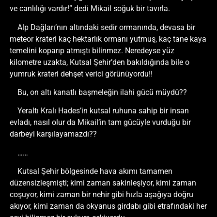
ve canlılığı vardır!” dedi Mikail soğuk bir tavırla.
Alp Dağları’nın altındaki sedir ormanında, devasa bir
meteor krateri kaç hektarlık ormanı yutmuş, kaç tane kaya
temelini koparıp atmıştı bilinmez. Neredeyse yüz
kilometre uzakta, Kutsal Şehir’den bakıldığında bile o
yumruk krateri dehşet verici görünüyordu!!
Bu, on altı kanatlı başmeleğin ilahi gücü müydü??
Yeraltı Kralı Hades’in kutsal ruhuna sahip bir insan
evladı, nasıl olur da Mikail’in tam gücüyle vurduğu bir
darbeyi karşılayamazdı??
……
Kutsal Şehir bölgesinde hava akımı tamamen
düzensizleşmişti; kimi zaman sakinleşiyor, kimi zaman
coşuyor, kimi zaman bir nehir gibi hızla aşağıya doğru
akıyor, kimi zaman da okyanus girdabı gibi etrafındaki her