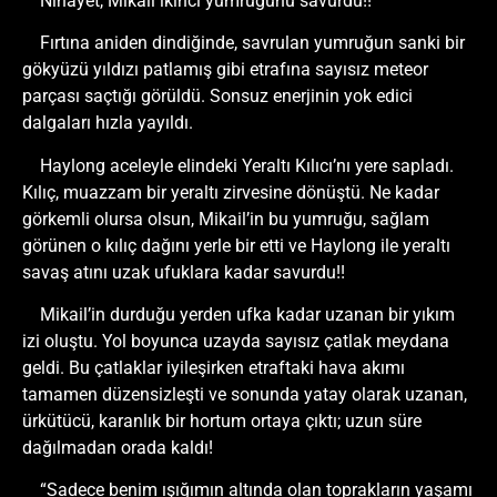
Nihayet, Mikail ikinci yumruğunu savurdu!!
Fırtına aniden dindiğinde, savrulan yumruğun sanki bir
gökyüzü yıldızı patlamış gibi etrafına sayısız meteor
parçası saçtığı görüldü. Sonsuz enerjinin yok edici
dalgaları hızla yayıldı.
Haylong aceleyle elindeki Yeraltı Kılıcı’nı yere sapladı.
Kılıç, muazzam bir yeraltı zirvesine dönüştü. Ne kadar
görkemli olursa olsun, Mikail’in bu yumruğu, sağlam
görünen o kılıç dağını yerle bir etti ve Haylong ile yeraltı
savaş atını uzak ufuklara kadar savurdu!!
Mikail’in durduğu yerden ufka kadar uzanan bir yıkım
izi oluştu. Yol boyunca uzayda sayısız çatlak meydana
geldi. Bu çatlaklar iyileşirken etraftaki hava akımı
tamamen düzensizleşti ve sonunda yatay olarak uzanan,
ürkütücü, karanlık bir hortum ortaya çıktı; uzun süre
dağılmadan orada kaldı!
“Sadece benim ışığımın altında olan toprakların yaşamı