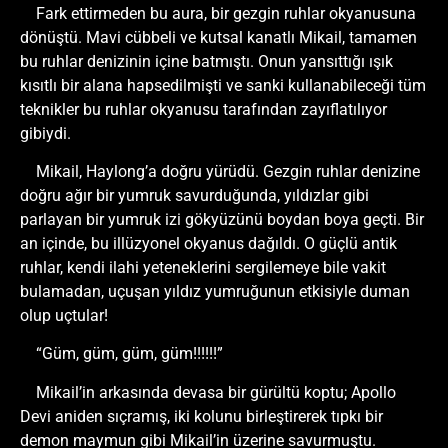
Fark ettirmeden bu aura, bir gezgin ruhlar okyanusuna
dönüştü. Mavi cübbeli ve kutsal kanatlı Mikail, tamamen
bu ruhlar denizinin içine batmıştı. Onun yansıttığı ışık
kısıtlı bir alana hapsedilmişti ve sanki kullanabileceği tüm
teknikler bu ruhlar okyanusu tarafından zayıflatılıyor
gibiydi.
Mikail, Haylong’a doğru yürüdü. Gezgin ruhlar denizine
doğru ağır bir yumruk savurduğunda, yıldızlar gibi
parlayan bir yumruk izi gökyüzünü boydan boya geçti. Bir
an içinde, bu illüzyonel okyanus dağıldı. O güçlü antik
ruhlar, kendi ilahi yeteneklerini sergilemeye bile vakit
bulamadan, uçuşan yıldız yumruğunun etkisiyle duman
olup uçtular!
“Güm, güm, güm, güm!!!!!!”
Mikail’in arkasında devasa bir gürültü koptu; Apollo
Devi aniden sıçramış, iki kolunu birleştirerek tıpkı bir
demon maymun gibi Mikail’in üzerine savurmuştu.