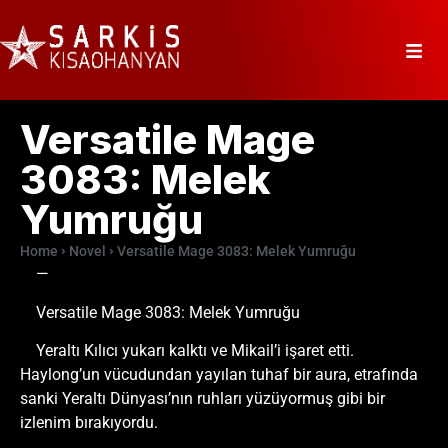
Versatile Mage
3083: Melek
Yumruğu
Home
Novel
Versatile Mage 3083: Melek Yumruğu
—
Versatile Mage 3083: Melek Yumruğu
Yeraltı Kılıcı yukarı kalktı ve Mikail’i işaret etti.
Haylong’un vücudundan yayılan tuhaf bir aura, etrafında
sanki Yeraltı Dünyası’nın ruhları yüzüyormuş gibi bir
izlenim bırakıyordu.