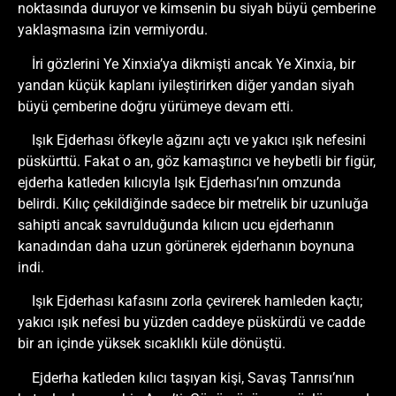
noktasında duruyor ve kimsenin bu siyah büyü çemberine
yaklaşmasına izin vermiyordu.
İri gözlerini Ye Xinxia’ya dikmişti ancak Ye Xinxia, bir
yandan küçük kaplanı iyileştirirken diğer yandan siyah
büyü çemberine doğru yürümeye devam etti.
Işık Ejderhası öfkeyle ağzını açtı ve yakıcı ışık nefesini
püskürttü. Fakat o an, göz kamaştırıcı ve heybetli bir figür,
ejderha katleden kılıcıyla Işık Ejderhası’nın omzunda
belirdi. Kılıç çekildiğinde sadece bir metrelik bir uzunluğa
sahipti ancak savrulduğunda kılıcın ucu ejderhanın
kanadından daha uzun görünerek ejderhanın boynuna
indi.
Işık Ejderhası kafasını zorla çevirerek hamleden kaçtı;
yakıcı ışık nefesi bu yüzden caddeye püskürdü ve cadde
bir an içinde yüksek sıcaklıklı küle dönüştü.
Ejderha katleden kılıcı taşıyan kişi, Savaş Tanrısı’nın