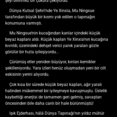
şeyi bilinmez bir çukura çekiyordu.
Dünya Kutsal Şehri’nde Ye Xinxia, Mu Ningxue
tarafından büyük bir kısmı yok edilen o tapınağın
konumuna varmıştı.
Mu Ningxue’nin kucağından kanlar içindeki küçük
beyaz kaplanı aldı. Küçük kaplan Ye Xinxia’nın kucağına
kıvrıldı; üzerindeki dehşet verici yanık yaraları gözle
görülür bir hızla iyileşiyordu…
Çürümüş etler yeniden büyüyor, kırılan kemikler
şekilleniyordu. Yara izleri henüz oluşmadan yeni bir cilt
eskisinin yerini alıyordu.
Çok kısa bir sürede küçük beyaz kaplan, ağır yaralı
halinden mükemmel bir iyileşmeye kavuşmuştu. Üstelik
kaybettiği enerjisi de tamamen geri gelmiş, savaştan
öncesinden bile daha canlı bir hale bürünmüştü!
Işık Ejderhası, hâlâ Dünya Tapınağı’nın yıldız mühür