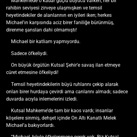
Mahkemede o kadar güçlü büyücü varken, her bir
rahibin seviyesi zirveye ulaşmışken ve temsil
heyetindekiler de alanlarının en iyileri iken; herkes
Michael’ın karşısında aciz birer faniliğe bürünmüş,
direnme şansları dahi olmamıştı!
Michael bir katliam yapmıyordu.
Sadece öfkeliydi.
On büyük örgütün Kutsal Şehir’e savaş ilan etmeye
cüret etmesine öfkeliydi!
Temsil heyetindekilerin büyü ruhlarını çekip alarak
onları birer hurdaya çevirdi ama canlarını almadı; sadece
duvarda acıyla inlemelerini izledi.
Kutsal Mahkeme’de tam bir kaos vardı; insanlar
köşelere sinmiş, dehşet içinde On Altı Kanatlı Melek
Michael’a bakıyorlardı.
“Michael, böyle öfkelenmene gerek yok. Biz Kutsal