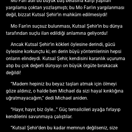
Mo Fan adlı bu büyük baş belasına karşı yapılan
yargılama çoktan yozlaşmıştı; bu Mo Fan’ın yargılanması
değil, bizzat Kutsal Şehir’in mahkûm edilmesiydi!
Mo Fan’ın suçsuz bulunması, Kutsal Şehir’in bu dünya
tarafından suçlu ilan edildiği anlamına geliyordu!
Ancak Kutsal Şehir’in kökleri öylesine derindi, gücü
öylesine korkunçtu ki; en derin büyü yöntemlerinin hepsi
onların elindeydi. Kutsal Şehir, kendisini karanlık uçuruma
atıp bu çok değerli dünyayı on büyük örgüte bırakacak
değildi!
“Madem hepiniz bu beyaz taşları atmak için ölmeyi
göze aldınız, o halde ben Michael da sizi hayal kırıklığına
uğratmayacağım,” dedi Michael aniden.
“Hayır, hayır, biz öyle…” Güç temsilcileri ayağa fırlayıp
kendilerini savunmaya çalıştılar.
“Kutsal Şehir’den bu kadar memnun değilseniz, size