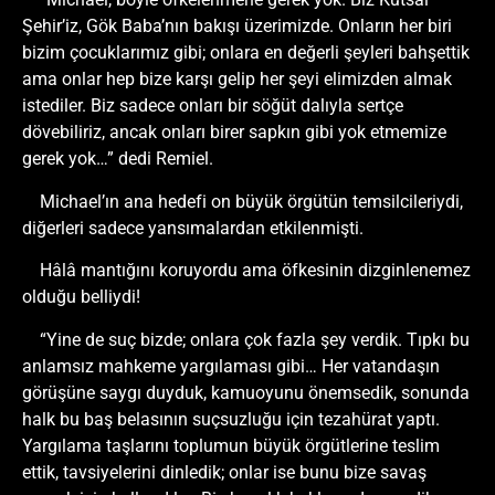
Şehir’iz, Gök Baba’nın bakışı üzerimizde. Onların her biri
bizim çocuklarımız gibi; onlara en değerli şeyleri bahşettik
ama onlar hep bize karşı gelip her şeyi elimizden almak
istediler. Biz sadece onları bir söğüt dalıyla sertçe
dövebiliriz, ancak onları birer sapkın gibi yok etmemize
gerek yok…” dedi Remiel.
Michael’ın ana hedefi on büyük örgütün temsilcileriydi,
diğerleri sadece yansımalardan etkilenmişti.
Hâlâ mantığını koruyordu ama öfkesinin dizginlenemez
olduğu belliydi!
“Yine de suç bizde; onlara çok fazla şey verdik. Tıpkı bu
anlamsız mahkeme yargılaması gibi… Her vatandaşın
görüşüne saygı duyduk, kamuoyunu önemsedik, sonunda
halk bu baş belasının suçsuzluğu için tezahürat yaptı.
Yargılama taşlarını toplumun büyük örgütlerine teslim
ettik, tavsiyelerini dinledik; onlar ise bunu bize savaş