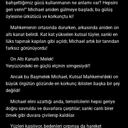
bahşettiğimiz gücü kullanmanın ne anlamı var? Hepsini
geri verin!” Michael aniden gülmeye başladı; bu gülüş
öylesine ürkütücü ve korkunçtu ki!
Mahkemenin ortasında dururken, arkasında aniden on
altı kanat belirdi. Kat kat yükselen kutsal tüyler, sanki en
lüks tapınak kapıları gibi açıldı; Michael artık bir tanrıdan
farksız görünüyordu!
On Altı Kanatlı Melek!
Yeryüzündeki en güçlü elçinin simgesiydi!!
Ancak bu Başmelek Michael, Kutsal Mahkeme’deki on
büyük örgütün gözünde en korkunç iblisten başka bir şey
değildi!
Michael elini uzattığı anda, temsilcilerin hepsi geriye
doğru savruldu ve duvarlara çarptılar; sanki canlı birer
örnek gibi duvara çivilenip kaldılar.
Yüzleri kasılıyor, bedenleri çırpınsa da hareket