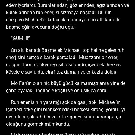
edemiyorlardı. Burunlarından, gözlerinden, ağızlarından ve
kulaklarından ruh enerjisi sızmaya başladı. Bu ruh
enerjileri Michael’a, kutsallıkla parlayan on altı kanatlı
başmeleğin avucuna doğru uçtu!
“GÜM!!!!”
On altı kanatlı Başmelek Michael, top haline gelen ruh
enerjisini sertçe sıkarak parçaladı. Muazzam bir enerji
dalgası tüm mahkemeyi silip süpürdü; içerideki herkes
köşelere savruldu, etraf toz duman ve enkazla doldu.
Mo Fan’ın o an hiç büyü gücü kalmamıştı ama yine de
çabalayarak Lingling’e koştu ve onu sıkıca sardı.
Ruh enerjisinin yarattığı şok dalgası, tıpkı Michael’ın
içindeki öfke gibi mahkemedeki herkesi kırbaçlıyordu. İyi
giyimli birçok rahibin ve infaz görevlisinin paramparça
olduğunu görmek mümkündü.