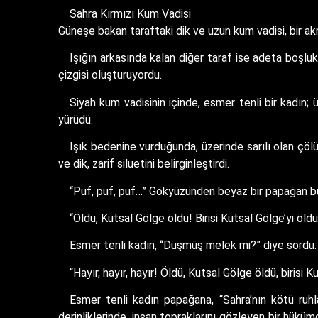
Sahra Kırmızı Kum Vadisi
Güneşe bakan taraftaki dik ve uzun kum vadisi, bir akre
Işığın arkasında kalan diğer taraf ise adeta boşluk
çizgisi oluşturuyordu.
Siyah kum vadisinin içinde, esmer tenli bir kadın; 
yürüdü.
Işık bedenine vurduğunda, üzerinde sarılı olan çölü
ve dik, zarif siluetini belirginleştirdi.
“Puf, puf, puf…” Gökyüzünden beyaz bir papağan bu 
“Öldü, Kutsal Gölge öldü! Birisi Kutsal Gölge’yi öl
Esmer tenli kadın, “Düşmüş melek mi?” diye sordu.
“Hayır, hayır, hayır! Öldü, Kutsal Gölge öldü, biris
Esmer tenli kadın papağana, “Sahra’nın kötü ruhl
derinliklerinde, insan topraklarını gözleyen bir hük