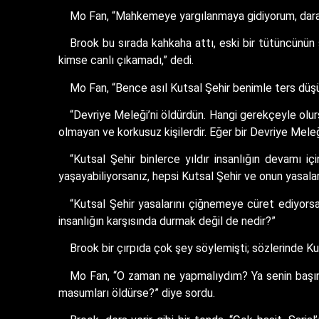
Mo Fan, “Mahkemeye yargılanmaya gidiyorum, darağ
Brook bu sırada kahkaha attı, eski bir tütüncünün sa
kimse canlı çıkamadı,” dedi.
Mo Fan, “Bence asıl Kutsal Şehir benimle ters düşü
“Devriye Meleği’ni öldürdün. Hangi gerekçeyle olur
olmayan ve korkusuz kişilerdir. Eğer bir Devriye Mel
“Kutsal Şehir binlerce yıldır insanlığın devamı i
yaşayabiliyorsanız, hepsi Kutsal Şehir ve onun yasalar
“Kutsal Şehir yasalarını çiğnemeye cüret ediyorsa
insanlığın karşısında durmak değil de nedir?”
Brook bir çırpıda çok şey söylemişti; sözlerinde Kut
Mo Fan, “O zaman ne yapmalıydım? Ya senin başına
masumları öldürse?” diye sordu.