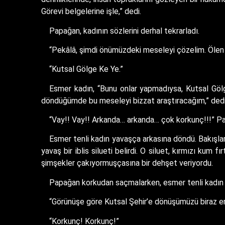
Görevi belgelerine işle,” dedi.
Papağan, kadının sözlerini derhal tekrarladı.
“Pekâlâ, şimdi önümüzdeki meseleyi çözelim. Ölen 
“Kutsal Gölge Ke Ye.”
Esmer kadın, “Bunu onlar yapmadıysa, Kutsal Göl
döndüğümde bu meseleyi bizzat araştıracağım,” dedi
“Vay!! Vay!! Arkanda… arkanda… çok korkunç!!!” Pa
Esmer tenli kadın yavaşça arkasına döndü. Bakışları
yavaş bir iblis silueti belirdi. O siluet, kırmızı kum 
şimşekler çakıyormuşçasına bir dehşet veriyordu.
Papağan korkudan saçmalarken, esmer tenli kadın k
“Görünüşe göre Kutsal Şehir’e dönüşümüzü biraz ert
“Korkunç! Korkunç!”