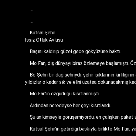
…
…
Kutsal Şehir
Issız Otluk Avlusu
Başını kaldırıp güzel gece gökyüzüne baktı.
Mo Fan, dış dünyayı biraz özlemeye başlamıştı. Öze
Bo Şehri bir dağ şehriydi; şehir ışıklarının kirliliğ
yıldızlar o kadar sık ve elini uzatsa dokunacakmış ka
Mo Fan’ın özgürlüğü kısıtlanmıştı.
Ardından neredeyse her şeyi kısıtlandı.
Şu an kimseyle görüşemiyordu; en çalışkan paket se
Kutsal Şehir’in getirdiği baskıyla birlikte Mo Fan, y