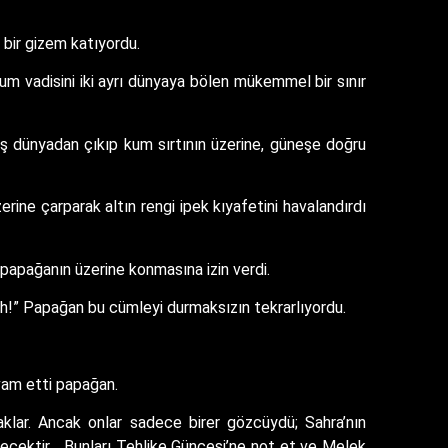
ı bir gizem katıyordu.
 kum vadisini iki ayrı dünyaya bölen mükemmel bir sınır
 loş dünyadan çıkıp kum sırtının üzerine, güneşe doğru
erine çarparak altın rengi ipek kıyafetini havalandırdı
papağanın üzerine konmasına izin verdi.
ünah!” Papağan bu cümleyi durmaksızın tekrarlıyordu.
evam etti papağan.
aklar. Ancak onlar sadece birer gözcüydü; Sahra’nın
eçecektir… Bunları Tehlike Güncesi’ne not et ve Melek