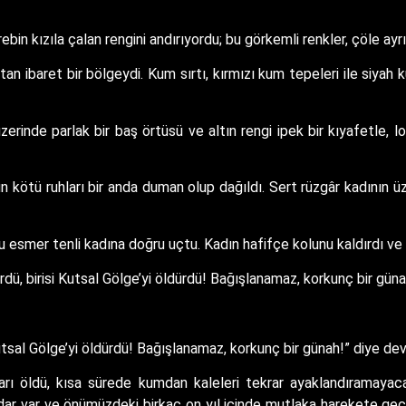
bin kızıla çalan rengini andırıyordu; bu görkemli renkler, çöle ayr
tan ibaret bir bölgeydi. Kum sırtı, kırmızı kum tepeleri ile siyah
üzerinde parlak bir baş örtüsü ve altın rengi ipek bir kıyafetle,
n kötü ruhları bir anda duman olup dağıldı. Sert rüzgâr kadının üz
esmer tenli kadına doğru uçtu. Kadın hafifçe kolunu kaldırdı ve 
dürdü, birisi Kutsal Gölge’yi öldürdü! Bağışlanamaz, korkunç bir g
i Kutsal Gölge’yi öldürdü! Bağışlanamaz, korkunç bir günah!” diye d
arı öldü, kısa sürede kumdan kaleleri tekrar ayaklandıramayac
ümdar var ve önümüzdeki birkaç on yıl içinde mutlaka harekete g