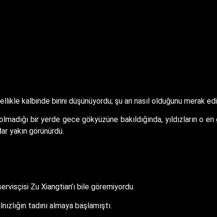
llikle kalbinde birini düşünüyordu; şu an nasıl olduğunu merak ed
inin olmadığı bir yerde gece gökyüzüne bakıldığında, yıldızların o en
dar yakın görünürdü.
rvisçisi Zu Xiangtian’ı bile göremiyordu.
alnızlığın tadını almaya başlamıştı.