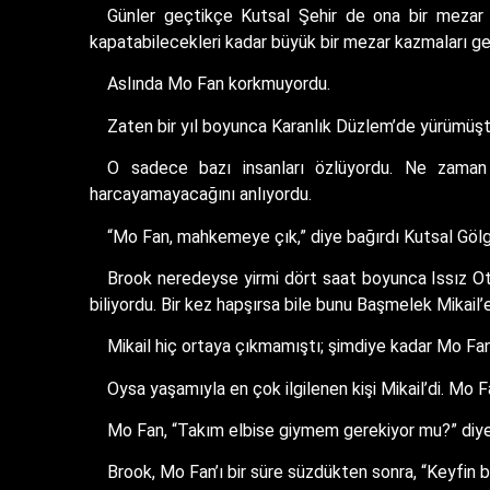
Günler geçtikçe Kutsal Şehir de ona bir mezar k
kapatabilecekleri kadar büyük bir mezar kazmaları ge
Aslında Mo Fan korkmuyordu.
Zaten bir yıl boyunca Karanlık Düzlem’de yürümüştü
O sadece bazı insanları özlüyordu. Ne zaman 
harcayamayacağını anlıyordu.
“Mo Fan, mahkemeye çık,” diye bağırdı Kutsal Göl
Brook neredeyse yirmi dört saat boyunca Issız Otl
biliyordu. Bir kez hapşırsa bile bunu Başmelek Mikail’
Mikail hiç ortaya çıkmamıştı; şimdiye kadar Mo Fan
Oysa yaşamıyla en çok ilgilenen kişi Mikail’di. Mo 
Mo Fan, “Takım elbise giymem gerekiyor mu?” diye
Brook, Mo Fan’ı bir süre süzdükten sonra, “Keyfin bil