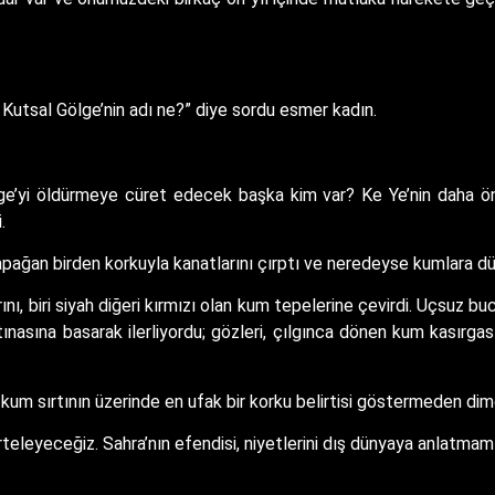
Kutsal Gölge’nin adı ne?” diye sordu esmer kadın.
ge’yi öldürmeye cüret edecek başka kim var? Ke Ye’nin daha önc
.
pağan birden korkuyla kanatlarını çırptı ve neredeyse kumlara d
nı, biri siyah diğeri kırmızı olan kum tepelerine çevirdi. Uçsuz 
fırtınasına basarak ilerliyordu; gözleri, çılgınca dönen kum kasırg
um sırtının üzerinde en ufak bir korku belirtisi göstermeden dim
eleyeceğiz. Sahra’nın efendisi, niyetlerini dış dünyaya anlatmamı