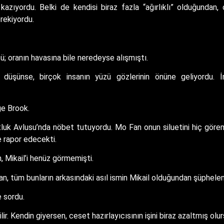
azıyordu. Belki de kendisi biraz fazla “ağırlıklı” olduğundan
rekiyordu.
; oranın havasına bile neredeyse alışmıştı.
düşünse, birçok insanın yüzü gözlerinin önüne geliyordu.
ge Brook.
uk Avlusu’nda nöbet tutuyordu. Mo Fan onun siluetini hiç göremi
e rapor edecekti.
, Mikail’i henüz görmemişti.
Fan, tüm bunların arkasındaki asıl ismin Mikail olduğundan şüphel
 sordu.
ir. Kendin giyersen, ceset hazırlayıcısının işini biraz azaltmış olur