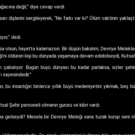
acına değil,” diye cevap verdi.
rı dişlerini sergileyerek, “Ne farkı var ki? Ölüm vaktinin yaklaşt
yor,” dedi.
sa olsun, hayatta kalamazsın. Bir düşün bakalım; Devriye Melekler
eği’ni öldüren kişi bu dünyada yaşamaya devam edebilseydi, Kutsal
çin çabalıyor. Bugün büyü dünyası bu kadar parlaksa, sizler şe
ı sayesindedir.”
n, bu insanlığın binlerce yıllık büyü medeniyetini yıkmak, beş 
sal Şehir personeli olmanın gururu ve kibri vardı.
 gelseydi? Mesela bir Devriye Meleği sana tuzak kurup seni öld