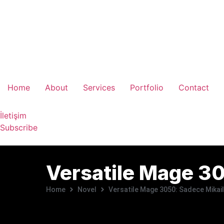
Home
About
Services
Portfolio
Contact
İletişim
Subscribe
Versatile Mage 30
Home
Novel
Versatile Mage 3050: Sadece Mikail