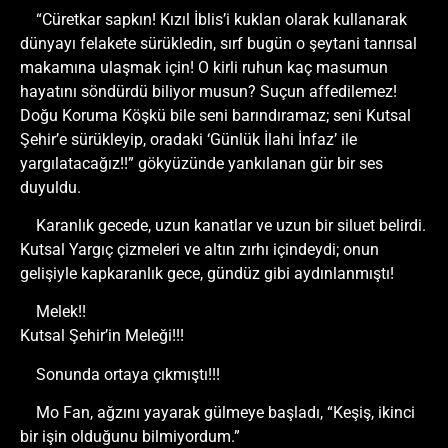
“Cüretkar sapkın! Kızıl İblis’i kuklan olarak kullanarak
dünyayı felakete sürükledin, sırf bugün o şeytani tanrısal
makamına ulaşmak için! O kirli ruhun kaç masumun
hayatını söndürdü biliyor musun? Suçun affedilemez!
Doğu Koruma Köşkü bile seni barındıramaz; seni Kutsal
Şehir’e sürükleyip, oradaki ‘Günlük İlahi İnfaz’ ile
yargılatacağız!!” gökyüzünde yankılanan gür bir ses
duyuldu.
Karanlık gecede, uzun kanatlar ve uzun bir siluet belirdi.
Kutsal Yargıç çizmeleri ve altın zırhı içindeydi; onun
gelişiyle kapkaranlık gece, gündüz gibi aydınlanmıştı!
Melek!!
Kutsal Şehir’in Meleği!!!
Sonunda ortaya çıkmıştı!!!
Mo Fan, ağzını yayarak gülmeye başladı, “Keşiş, ikinci
bir işin olduğunu bilmiyordum.”