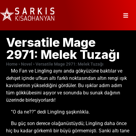
Versatile Mage
2971: Melek Tuzağı
Home
Novel
Versatile Mage 2971: Melek Tuzağı
Mo Fan ve Lingling aynı anda gökyüzüne baktılar ve
dehşet içinde ufkun altı farklı noktasından altın rengi ışık
kavislerinin yükseldiğini gördüler. Bu ışıklar adım adım
tüm gökkübesini aşıyor ve sonunda bu sunak dağının
üzerinde birleşiyorlardı!
“O da ne??” dedi Lingling şaşkınlıkla.
Bu güç son derece olağanüstüydü; Lingling daha önce
hiç bu kadar görkemli bir büyü görmemişti. Sanki altı tane