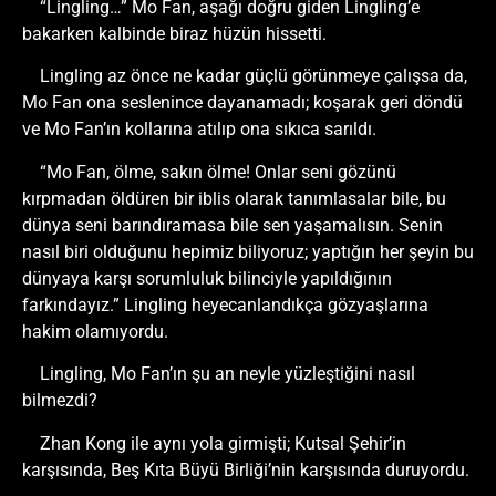
“Lingling…” Mo Fan, aşağı doğru giden Lingling’e
bakarken kalbinde biraz hüzün hissetti.
Lingling az önce ne kadar güçlü görünmeye çalışsa da,
Mo Fan ona seslenince dayanamadı; koşarak geri döndü
ve Mo Fan’ın kollarına atılıp ona sıkıca sarıldı.
“Mo Fan, ölme, sakın ölme! Onlar seni gözünü
kırpmadan öldüren bir iblis olarak tanımlasalar bile, bu
dünya seni barındıramasa bile sen yaşamalısın. Senin
nasıl biri olduğunu hepimiz biliyoruz; yaptığın her şeyin bu
dünyaya karşı sorumluluk bilinciyle yapıldığının
farkındayız.” Lingling heyecanlandıkça gözyaşlarına
hakim olamıyordu.
Lingling, Mo Fan’ın şu an neyle yüzleştiğini nasıl
bilmezdi?
Zhan Kong ile aynı yola girmişti; Kutsal Şehir’in
karşısında, Beş Kıta Büyü Birliği’nin karşısında duruyordu.