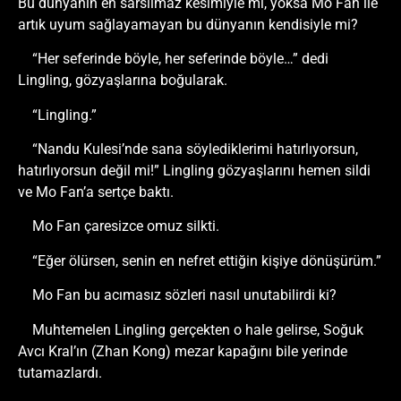
Bu dünyanın en sarsılmaz kesimiyle mi, yoksa Mo Fan ile
artık uyum sağlayamayan bu dünyanın kendisiyle mi?
“Her seferinde böyle, her seferinde böyle…” dedi
Lingling, gözyaşlarına boğularak.
“Lingling.”
“Nandu Kulesi’nde sana söylediklerimi hatırlıyorsun,
hatırlıyorsun değil mi!” Lingling gözyaşlarını hemen sildi
ve Mo Fan’a sertçe baktı.
Mo Fan çaresizce omuz silkti.
“Eğer ölürsen, senin en nefret ettiğin kişiye dönüşürüm.”
Mo Fan bu acımasız sözleri nasıl unutabilirdi ki?
Muhtemelen Lingling gerçekten o hale gelirse, Soğuk
Avcı Kral’ın (Zhan Kong) mezar kapağını bile yerinde
tutamazlardı.