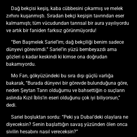
Dağ bekçisi keşiş, kaba cübbesini çıkarmış ve melek
zırhını kuşanmıştı. Sıradan bekçi keşişin tavrından eser
kalmamıştı; tüm vücudundan tanrısal bir aura yayılıyordu
ve artık bir faniden farksız görünmüyordu!
“Ben Başmelek Sariel’im; dağ bekçiliği benim sadece
dünyevi görevimdi.” Sariel’in yüzü bembeyazdı ama
gözleri o kadar keskindi ki kimse ona doğrudan
bakamıyordu.
Mo Fan, gökyüzündeki bu sıra dışı güçlü varlığa
bakarak, “Burada dünyevi bir görevde bulunduğuna göre,
neden Şeytan Tanrı olduğumu ve bahsettiğin o suçların
aslında Kızıl İblis’in eseri olduğunu çok iyi biliyorsun,”
dedi.
Sariel boşluktan sordu: “Peki ya Dubai’deki olaylara ne
diyeceksin? Senin başlattığın savaş yüzünden ölen onca
sivilin hesabını nasıl vereceksin?”