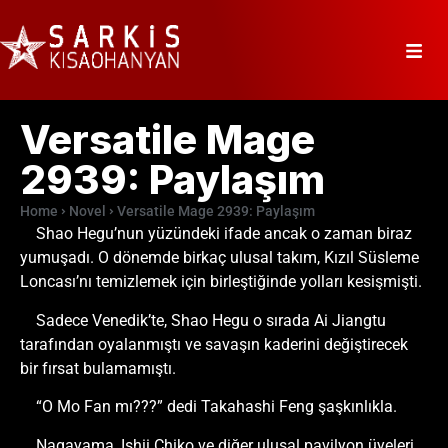
Versatile Mage
2939: Paylaşım
Home
Novel
Versatile Mage 2939: Paylaşım
Shao Hegu’nun yüzündeki ifade ancak o zaman biraz
yumuşadı. O dönemde birkaç ulusal takım, Kızıl Süsleme
Loncası’nı temizlemek için birleştiğinde yolları kesişmişti.
Sadece Venedik’te, Shao Hegu o sırada Ai Jiangtu
tarafından oyalanmıştı ve savaşın kaderini değiştirecek
bir fırsat bulamamıştı.
“O Mo Fan mı???” dedi Takahashi Feng şaşkınlıkla.
Nagayama, Ishii Chiko ve diğer ulusal pavilyon üyeleri