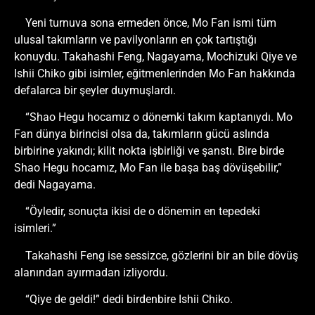
Yeni turnuva sona ermeden önce, Mo Fan ismi tüm
ulusal takımların ve pavilyonların en çok tartıştığı
konuydu. Takahashi Feng, Nagayama, Mochizuki Qiye ve
Ishii Chiko gibi isimler, eğitmenlerinden Mo Fan hakkında
defalarca bir şeyler duymuşlardı.
“Shao Hegu hocamız o dönemki takım kaptanıydı. Mo
Fan dünya birincisi olsa da, takımların gücü aslında
birbirine yakındı; kilit nokta işbirliği ve şanstı. Bire birde
Shao Hegu hocamız, Mo Fan ile başa baş dövüşebilir,”
dedi Nagayama.
“Öyledir, sonuçta ikisi de o dönemin en tepedeki
isimleri.”
Takahashi Feng ise sessizce, gözlerini bir an bile dövüş
alanından ayırmadan izliyordu.
“Qiye de geldi!” dedi birdenbire Ishii Chiko.