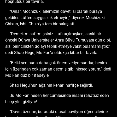
hoşnutsuz bir tavırla.
“Onlar, Mochizuki ailemizin davetlisi olarak buraya
geldiler. Lütfen saygısızlık etmeyin,” diyerek Mochizuki
Chixun, Ishii Chiko’ya ters bir bakış attı.
“Demek misafirmişsiniz. Lafı açılmışken, sanki bir
önceki Dünya Üniversiteler Arası Büyü Turnuvası dün gibi,
sizi birincilikten dolayı tebrik etmeye vakit bulamamıştık,”
dedi Shao Hegu, Mo Fan’a oldukça kibar bir tavırla.
“Belki sen buna daha çok önem veriyorsundur; benim
için üzerinden çok zaman geçmiş gibi hissediyorum,” dedi
Mo Fan düz bir ifadeyle.
Shao Hegu’nun ağzının kenarı hafifçe seğirdi.
Bu Mo Fan neden her cümlesinde insanı rahatsız eden
bir şeyler gizliyor!
“Davet üzerine, buradaki ulusal pavilyon öğrencilerine