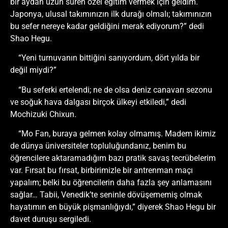
bir aydan uzun süren özel eğitim vermek için geldim.
Japonya, ulusal takımınızın ilk durağı olmalı; takımınızın
bu sefer nereye kadar geldiğini merak ediyorum?” dedi
Shao Hegu.
“Yeni turnuvanın bittiğini sanıyordum, dört yılda bir
değil miydi?”
“Bu seferki ertelendi; ne de olsa deniz canavarı sezonu
ve soğuk hava dalgası birçok ülkeyi etkiledi,” dedi
Mochizuki Chixun.
“Mo Fan, buraya gelmen kolay olmamış. Madem ikimiz
de dünya üniversiteler topluluğundanız, benim bu
öğrencilere aktaramadığım bazı pratik savaş tecrübelerim
var. Fırsat bu fırsat, birbirimizle bir antrenman maçı
yapalım; belki bu öğrencilerin daha fazla şey anlamasını
sağlar… Tabii, Venedik’te seninle dövüşememiş olmak
hayatımın en büyük pişmanlığıydı,” diyerek Shao Hegu bir
davet duruşu sergiledi.