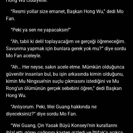
Hong Wu ciddiyetle.
“Resmi yollar size emanet, Başkan Hong Wu,” dedi Mo
Fan.
“Peki ya sen ne yapacaksın!”
“Ah, tabii ki delil toplayacağım ve gerçeği öğreneceğim.
Savunma yapmak için bunlara gerek yok mu?” diye sordu
Mo Fan aceleyle.
“Ah… Her neyse, sakın acele etme. Mümkün olduğunca
güvenilir insanları bul, bu işin arkasında kimin olduğunu,
kimin Mu Ningxue’nin suçlu çıkmasını istediğini ve Mu
Rong’un ölümünün gerçek sebebini öğren,” dedi Başkan
Hong Wu.
“Anlıyorum. Peki, Wei Guang hakkında ne
diyeceksiniz?” diye sordu Mo Fan.
“Wei Guang, Çin Yasak Büyü Konseyi’nin kurallarını
ihlal etti, görev çağrısını kasten gizledi ve İttifak’a açıkça