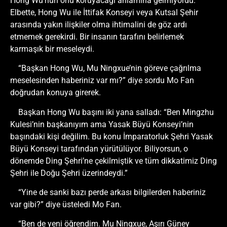
Hong Wu’nun onu koruyacağı anlamına gelmiyordu.
Elbette, Hong Wu ile İttifak Konseyi veya Kutsal Şehir
arasında yakın ilişkiler olma ihtimalini de göz ardı
etmemek gerekirdi. Bir insanın tarafını belirlemek
karmaşık bir meseleydi.
“Başkan Hong Wu, Mu Ningxue’nin göreve çağrılma
meselesinden haberiniz var mı?” diye sordu Mo Fan
doğrudan konuya girerek.
Başkan Hong Wu başını iki yana salladı: “Ben Mingzhu
Kulesi’nin başkanıyım ama Yasak Büyü Konseyi’nin
başındaki kişi değilim. Bu konu İmparatorluk Şehri Yasak
Büyü Konseyi tarafından yürütülüyor. Biliyorsun, o
dönemde Ding Şehri’ne çekilmiştik ve tüm dikkatimiz Ding
Şehri ile Doğu Şehri üzerindeydi.”
“Yine de sanki bazı perde arkası bilgilerden haberiniz
var gibi?” diye üsteledi Mo Fan.
“Ben de yeni öğrendim. Mu Ningxue, Aşırı Güney