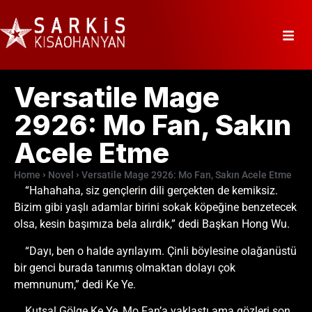
Versatile Mage
2926: Mo Fan, Sakın
Acele Etme
Home
Novel
Versatile Mage 2926: Mo Fan, Sakın Acele Etme
“Hahahaha, siz gençlerin dili gerçekten de kemiksiz.
Bizim gibi yaşlı adamlar birini sokak köpeğine benzetecek
olsa, kesin başımıza bela alırdık,” dedi Başkan Hong Wu.
“Dayı, ben o halde ayrılayım. Çinli böylesine olağanüstü
bir genci burada tanımış olmaktan dolayı çok
memnunum,” dedi Ke Ye.
Kutsal Gölge Ke Ye, Mo Fan’a yaklaştı ama gözleri son