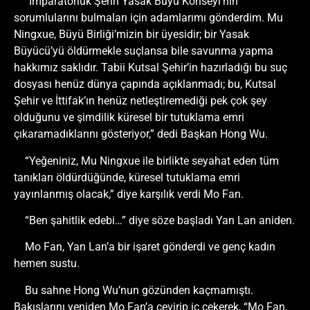
“İmparatorluk Şehri Yasak Büyü Konseyi’nin
sorumlularını bulmaları için adamlarımı gönderdim. Mu
Ningxue, Büyü Birliği’mizin bir üyesidir; bir Yasak
Büyücü’yü öldürmekle suçlansa bile savunma yapma
hakkımız saklıdır. Tabii Kutsal Şehir’in hazırladığı bu suç
dosyası henüz dünya çapında açıklanmadı; bu, Kutsal
Şehir ve İttifak’ın henüz netleştiremediği pek çok şey
olduğunu ve şimdilik küresel bir tutuklama emri
çıkaramadıklarını gösteriyor,” dedi Başkan Hong Wu.
“Yeğeniniz, Mu Ningxue ile birlikte seyahat eden tüm
tanıkları öldürdüğünde, küresel tutuklama emri
yayınlanmış olacak,” diye karşılık verdi Mo Fan.
“Ben şahitlik edebi…” diye söze başladı Yan Lan aniden.
Mo Fan, Yan Lan’a bir işaret gönderdi ve genç kadın
hemen sustu.
Bu sahne Hong Wu’nun gözünden kaçmamıştı.
Bakışlarını yeniden Mo Fan’a çevirip iç çekerek, “Mo Fan,