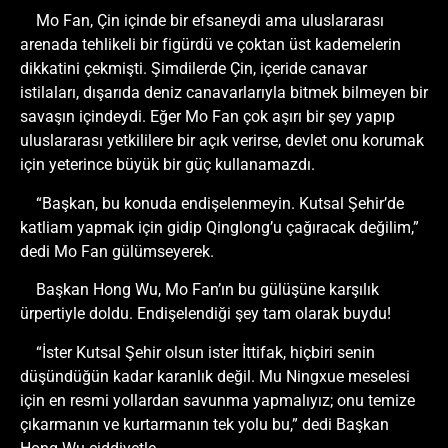
Mo Fan, Çin içinde bir efsaneydi ama uluslararası
arenada tehlikeli bir figürdü ve çoktan üst kademelerin
dikkatini çekmişti. Şimdilerde Çin, içeride canavar
istilaları, dışarıda deniz canavarlarıyla bitmek bilmeyen bir
savaşın içindeydi. Eğer Mo Fan çok aşırı bir şey yapıp
uluslararası yetkililere bir açık verirse, devlet onu korumak
için yeterince büyük bir güç kullanamazdı.
“Başkan, bu konuda endişelenmeyin. Kutsal Şehir’de
katliam yapmak için gidip Qinglong’u çağıracak değilim,”
dedi Mo Fan gülümseyerek.
Başkan Hong Wu, Mo Fan’ın bu gülüşüne karşılık
ürpertiyle doldu. Endişelendiği şey tam olarak buydu!
“İster Kutsal Şehir olsun ister İttifak, hiçbiri senin
düşündüğün kadar karanlık değil. Mu Ningxue meselesi
için en resmi yollardan savunma yapmalıyız; onu temize
çıkarmanın ve kurtarmanın tek yolu bu,” dedi Başkan