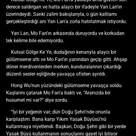
derece saldırgan ve hatta alaycı bir ifadeyle Yan Lan’ın
üzerindeydi. Sanki zalim bakışlarıyla, o gün katliamı
gerçekleştirdiği anı Yan Lan’a zorla hatırlatmak istiyordu.
Yan Lan, Mo Fan’ın arkasında duruyordu ve korkudan
tek kelime bile edemiyordu.
Kutsal Gölge Ke Ye, dudağının kenarıyla alaycı bir
gülümseme attı ve Mo Fan’ın yanından geçip gitti. Ahşap
döner merdivenlerden inerken, kunduralarının çıkardığı
düzenli sesler eşliğinde yavaşça ofisten ayrıldı.
Hong Wu’nun yüzündeki gülümseme yavaşça soldu.
Kaşlarını çatarak Mo Fan’a baktı ve, “Aranızda bir
husumet mi var?” diye sordu.
“İyi bir yeğenin var; dün Doğu Şehri’nde onunla
karşılaştım. Bana karşı Yıkım Yasak Büyüsü’nü
kullanmaya niyetlendi. Başkan, Doğu Şehri gibi bir yerde
Yasak Büyü kullanmanın sonuçlarını gayet iyi biliyor