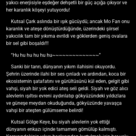
yakıcı enerjisiyle eşdeğer dehşetli bir güç açığa çıkıyor ve
her karanlık köşeyi yutuyordu!
Kutsal Çark aslında bir ışık gücüydü; ancak Mo Fan onu
karanlık ve ateşe dönüştürdüğünde, üzerindeki şiirsel
yakıcılık tam bir yıkıma evrildi ve göklerden geniş ovalara
bir sel gibi boşaldı!!!
“Hu hu hu hu hu hu~~~~~~~~~~~~~~”
Sanki bir tanrı, dünyanın yıkım ilahisini okuyordu.
Şehrin üzerinde ilahi bir ses çınladı ve ardından, koca bir
ekosistemin şatafatını ve gürültüsünü kül eden, gelgit gibi
vahşi, siyah bir yok edici ateş seli geldi. Siyah ve göz alıcı
alevlerin ışıltısı evreni aydınlatıp gökyüzündeki yıldızlara
ve güneşe meydan okuduğunda, gökyüzünde yavaşça
vahşi bir ateşten gülümseme belirdi!
Kutsal Gölge Keye, bu siyah alevlerin yok ettiği
dünyanın enkazı içinde tamamen gömülüp kalmıştı.