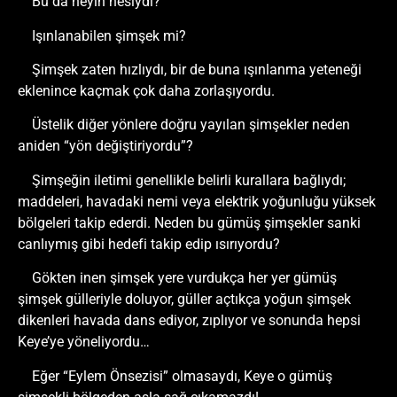
Bu da neyin nesiydi?
Işınlanabilen şimşek mi?
Şimşek zaten hızlıydı, bir de buna ışınlanma yeteneği
eklenince kaçmak çok daha zorlaşıyordu.
Üstelik diğer yönlere doğru yayılan şimşekler neden
aniden “yön değiştiriyordu”?
Şimşeğin iletimi genellikle belirli kurallara bağlıydı;
maddeleri, havadaki nemi veya elektrik yoğunluğu yüksek
bölgeleri takip ederdi. Neden bu gümüş şimşekler sanki
canlıymış gibi hedefi takip edip ısırıyordu?
Gökten inen şimşek yere vurdukça her yer gümüş
şimşek gülleriyle doluyor, güller açtıkça yoğun şimşek
dikenleri havada dans ediyor, zıplıyor ve sonunda hepsi
Keye’ye yöneliyordu…
Eğer “Eylem Önsezisi” olmasaydı, Keye o gümüş