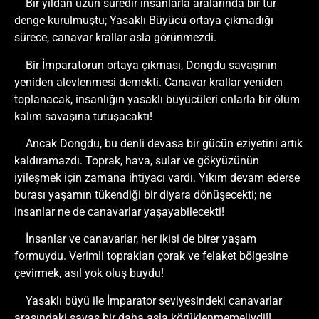
Bir yıldan uzun süredir insanlarla aralarında bir tür
denge kurulmuştu; Yasaklı Büyücü ortaya çıkmadığı
sürece, canavar krallar asla görünmezdi.
Bir İmparatorun ortaya çıkması, Dongdu savaşının
yeniden alevlenmesi demekti. Canavar krallar yeniden
toplanacak, insanlığın yasaklı büyücüleri onlarla bir ölüm
kalım savaşına tutuşacaktı!
Ancak Dongdu, bu denli devasa bir gücün eziyetini artık
kaldıramazdı. Toprak, hava, sular ve gökyüzünün
iyileşmek için zamana ihtiyacı vardı. Yıkım devam ederse
burası yaşamın tükendiği bir diyara dönüşecekti; ne
insanlar ne de canavarlar yaşayabilecekti!
İnsanlar ve canavarlar, her ikisi de birer yaşam
formuydu. Verimli toprakları çorak ve felaket bölgesine
çevirmek, asıl yok oluş buydu!
Yasaklı büyü ile İmparator seviyesindeki canavarlar
arasındaki savaş bir daha asla körüklenmemeliydi!!