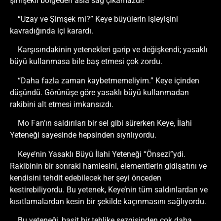
şimşekli bölgeden asla sağ çıkamazdı!
“Uzay ve Şimşek mi?” Keye büyülerin işleyişini
kavradığında içi karardı.
Karşısındakinin yetenekleri garip ve değişkendi; yasaklı
büyü kullanmasa bile baş etmesi çok zordu.
“Daha fazla zaman kaybetmemeliyim.” Keye içinden
düşündü. Görünüşe göre yasaklı büyü kullanmadan
rakibini alt etmesi imkansızdı.
Mo Fan’ın saldırıları bir sel gibi sürerken Keye, İlahi
Yeteneği sayesinde hepsinden sıyrılıyordu.
Keye’nin Yasaklı Büyü İlahi Yeteneği “Önsezi”ydi.
Rakibinin bir sonraki hamlesini, elementlerin gidişatını ve
kendisini tehdit edebilecek her şeyi önceden
kestirebiliyordu. Bu yetenek, Keye’nin tüm saldırılardan ve
kısıtlamalardan kesin bir şekilde kaçınmasını sağlıyordu.
Bu yeteneği, basit bir tehlike sezgisinden çok daha