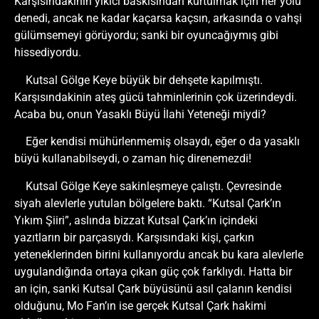
Karşısındakinin yıkıcı baskısından kurtulmak için her yolu
denedi, ancak ne kadar kaçarsa kaçsın, arkasında o vahşi
gülümsemeyi görüyordu; sanki bir oyuncağıymış gibi
hissediyordu.
Kutsal Gölge Keye büyük bir dehşete kapılmıştı.
Karşısındakinin ateş gücü tahminlerinin çok üzerindeydi.
Acaba bu, onun Yasaklı Büyü İlahi Yeteneği miydi?
Eğer kendisi mühürlenmemiş olsaydı, eğer o da yasaklı
büyü kullanabilseydi, o zaman hiç direnemezdi!
Kutsal Gölge Keye sakinleşmeye çalıştı. Çevresinde
siyah alevlerle yutulan bölgelere baktı. “Kutsal Çark’ın
Yıkım Şiiri”, aslında bizzat Kutsal Çark’ın içindeki
yazıtların bir parçasıydı. Karşısındaki kişi, çarkın
yeteneklerinden birini kullanıyordu ancak bu kara alevlerle
uygulandığında ortaya çıkan güç çok farklıydı. Hatta bir
an için, sanki Kutsal Çark büyüsünü asıl çalanın kendisi
olduğunu, Mo Fan’ın ise gerçek Kutsal Çark hakimi