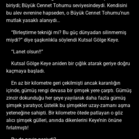
biriydi; Büyük Cennet Tohumu seviyesindeydi. Kendisini
bu alev evrenine hapseden, o Büyük Cennet Tohumu’nun
mutlak yasaklı alanıydı…
“Birleştirme tekniği mi? Bu güç dünyadan silinmemiş
miydi?” diye şaşkınlıkla söylendi Kutsal Gölge Keye.
“Lanet olsun!!”
Kutsal Gölge Keye aniden bir çığlık atarak geriye doğru
kaçmaya başladı.
En az bir kilometre geri çekilmişti ancak karanlığın
içinde, gümüş rengi devasa bir şimşek yere çarptı. Gümüş
zincir dokunduğu her şeye yayılarak daha fazla gümüş
şimşek yaratıyor, üstelik bu şimşekler uzay-zamanı aşma
yeteneğine sahipti. Bir kilometre ötede patlayan o göz
alıcı şimşek gülleri, anında dikenlerini Keye’nin önüne
fırlatmıştı!