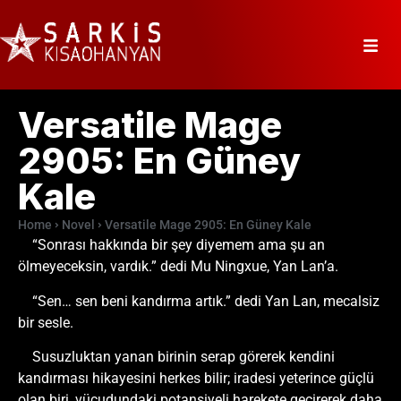
Versatile Mage
2905: En Güney
Kale
Home
Novel
Versatile Mage 2905: En Güney Kale
“Sonrası hakkında bir şey diyemem ama şu an
ölmeyeceksin, vardık.” dedi Mu Ningxue, Yan Lan’a.
“Sen… sen beni kandırma artık.” dedi Yan Lan, mecalsiz
bir sesle.
Susuzluktan yanan birinin serap görerek kendini
kandırması hikayesini herkes bilir; iradesi yeterince güçlü
olan biri, vücudundaki potansiyeli harekete geçirerek daha