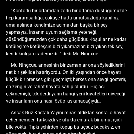
“Konforlu bir ortamdan zorlu bir ortama düştüğümüzde
hep karamsarlığa, çöküşe hatta umutsuzluğa kapılırız
ama aslında kendimize acımaktan başka bir şey
yapmayız. İnsanın uyum sağlama yeteneği,
düşündüğümüzden çok daha güçlüdür. Koşullar ne kadar
kötüleşirse kötüleşsin bizi yıkamazlar; bizi yıkan tek şey,
kendi kırılgan irademizdir.” dedi Mu Ningxue.
Mu Ningxue, annesinin bir zamanlar ona söylediklerini
net bir şekilde hatırlıyordu. On iki yaşından önce hayatı
küçük bir prenses gibi geçmişti; herkes ona sevgi gösterir,
en zengin ve rahat hayata sahip olurdu. Hiç acı
çekmemişti, tek derdi yarın hangi yeni kıyafetleri giyeceği
ve insanların onu nasıl övüp kıskanacağıydı…
Ancak Buz Kristali Yayını miras aldıktan sonra, o hayat
cehennemden farksızdı ve ufukta en ufak bir umut ışığı
bile yoktu. Tıpkı şehirden kopup bu uçsuz bucaksız, en