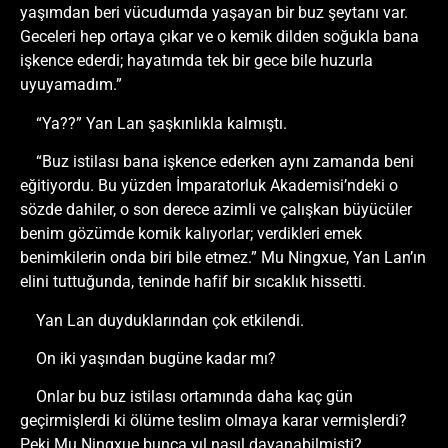
yaşımdan beri vücudumda yaşayan bir buz şeytanı var.
Geceleri hep ortaya çıkar ve o kemik dilden soğukla bana
işkence ederdi; hayatımda tek bir gece bile huzurla
uyuyamadım.”
“Ya??” Yan Lan şaşkınlıkla kalmıştı.
“Buz istilası bana işkence ederken aynı zamanda beni
eğitiyordu. Bu yüzden İmparatorluk Akademisi’ndeki o
sözde dahiler, o son derece azimli ve çalışkan büyücüler
benim gözümde komik kalıyorlar; verdikleri emek
benimkilerin onda biri bile etmez.” Mu Ningxue, Yan Lan’ın
elini tuttuğunda, teninde hafif bir sıcaklık hissetti.
Yan Lan duyduklarından çok etkilendi.
On iki yaşından bugüne kadar mı?
Onlar bu buz istilası ortamında daha kaç gün
geçirmişlerdi ki ölüme teslim olmaya karar vermişlerdi?
Peki Mu Ningxue bunca yıl nasıl dayanabilmişti?