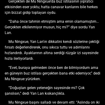
Gerçekten de Mu Ningxue’da buz istilasının yıpratıcı
etkisinden eser yoktu; hatta canavar kanlarını bile herkes
için bizzat gidip toplayan oydu.
“Daha önce tahmin etmiştim ama emin olamamıştım…
Gerçekten etkilenmiyor musun, hiç mi?” diye sordu Yan
Lan.
Mu Ningxue, Yan Lan’ın dikkatini kendi sözlerine çektiği
fırsatı değerlendirerek, onu sıkıca tuttu ve adımlarını
hızlandırdı. Ayaklarının altına serdiği rüzgâr izi sayesinde
hızla ilerliyorlardı.
“Evet, buraya gelmeden önce ben de bilmiyordum ama
en güneyin buz istilası gerçekten bana etki edemiyor,” dedi
Mu Ningxue yürürken.
“Doğuştan gelen yeteneğin sayesinde mi? Çok
şanslısın,” dedi Yan Lan kıskançlıkla.
Mu Ningxue başını salladı ve devam etti: “Aslında on iki