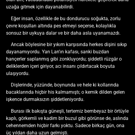
uzağa gitmek için dayanabilirdi.
Eğer insan, özellikle de bu dondurucu soğukta, zorlu
çevre koşulları altında pes etmeyi seçerse, kolaylıkla
sonsuz bir uykuya dalar ve bir daha asla uyanamazdı.
Ancak böylesine bir yıkım karşısında herkes dişini sıkıp
dayanamıyordu. Yan Lan’ın kafası, sanki buzdan
hançerler saplanmış gibi zonkluyordu; şiddetli rüzgâr o
deliklerden içeri giriyor, acı insanı çıldırtacak boyuta
ulaşıyordu.
Dişlerinde, yüzünde, boynunda ve hele ki kollarında
bacaklarında hiçbir his kalmamıştı; o kemik dilden gelen
işkence durmaksızın şiddetleniyordu.
Burası ilk bakışta güneşli, tertemiz bembeyaz bir örtüyle
kaplı, görkemli ve kadim bir buzul gibi görünse de, aslında
cehennemden hiçbir farkı yoktu. Sadece birkaç gün, ona
üç yıldan daha uzun gelmişti.