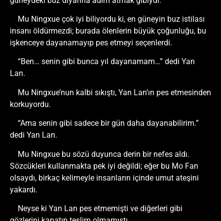
güneydeki buz diyarına adım atmak gibiydi.
Mu Ningxue çok iyi biliyordu ki, en güneyin buz istilası
insanı öldürmezdi; burada ölenlerin büyük çoğunluğu, bu
işkenceye dayanamayıp pes etmeyi seçenlerdi.
“Ben… senin gibi bunca yıl dayanamam…” dedi Yan
Lan.
Mu Ningxue’nun kalbi sıkıştı, Yan Lan’ın pes etmesinden
korkuyordu.
“Ama senin gibi sadece bir gün daha dayanabilirim.”
dedi Yan Lan.
Mu Ningxue bu sözü duyunca derin bir nefes aldı.
Sözcükleri kullanmakta pek iyi değildi; eğer bu Mo Fan
olsaydı, birkaç kelimeyle insanların içinde umut ateşini
yakardı.
Neyse ki Yan Lan pes etmemişti ve diğerleri gibi
gözlerini kapatıp teslim olmamıştı.