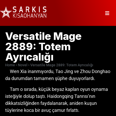
Versatile Mage
2889: Totem
Ayrıcalığı
Home
Novel
Versatile Mage 2889: Totem Ayrıcalığı
Wen Xia inanmıyordu, Tao Jing ve Zhou Donghao
da durumdan tamamen şüphe duyuyorlardı.
Tam o sırada, küçük beyaz kaplan oyun oynama
isteğiyle dolup taştı. Haidongqing Tanrısı’nın
dikkatsizliğinden faydalanarak, aniden kuşun
tüylerine koca bir avuç çamur fırlattı.