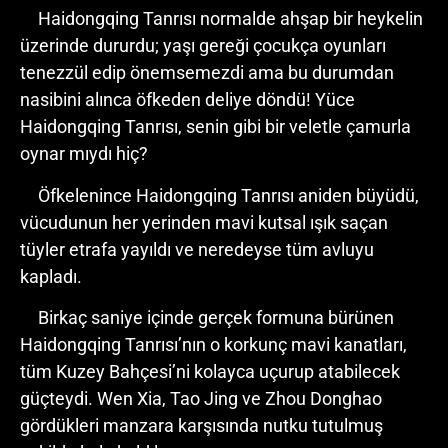
Haidongqing Tanrısı normalde ahşap bir heykelin
üzerinde dururdu; yaşı gereği çocukça oyunları
tenezzül edip önemsemezdi ama bu durumdan
nasibini alınca öfkeden deliye döndü! Yüce
Haidongqing Tanrısı, senin gibi bir veletle çamurla
oynar mıydı hiç?
Öfkelenince Haidongqing Tanrısı aniden büyüdü,
vücudunun her yerinden mavi kutsal ışık saçan
tüyler etrafa yayıldı ve neredeyse tüm avluyu
kapladı.
Birkaç saniye içinde gerçek formuna bürünen
Haidongqing Tanrısı’nın o korkunç mavi kanatları,
tüm Kuzey Bahçesi’ni kolayca uçurup atabilecek
güçteydi. Wen Xia, Tao Jing ve Zhou Donghao
gördükleri manzara karşısında nutku tutulmuş