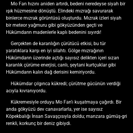
Mo Fan hızını aniden artırdı, bedeni neredeyse siyah bir
ışık hüzmesine dönüştü. Elindeki mızrağı savurarak
binlerce mızrak görüntüsü oluşturdu. Mızrak izleri siyah
bir meteor yağmuru gibi gökyüzünden geçti ve
Hükümdarın madenlerle kaplı bedenini sıyırdı!
Gerçekten de karanlığın çürütücü etkisi, bu tür
yaratıklara karşı en iyi silahtı. Gölge mızrağının
Hükümdarın üzerinde açtığı sayısız delikten içeri sızan
karanlık çürüme enerjisi, canlı, şeytani kurtçuklar gibi
Hükümdarın kalın dağ derisini kemiriyordu.
Hükümdar çılgınca kükredi; çürütme gücünün verdiği
acıyla kıvranıyordu.
Kükremesiyle orduyu Mo Fan’ı kuşatmaya çağırdı. Bir
anda gökyüzü dev canavarlarla, yer ise sayısız
Köpekbalığı İnsan Savaşçısıyla doldu; manzara gümüş-gri
renkli, korkunç bir deniz gibiydi.