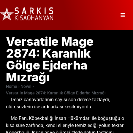
Versatile Mage
2874: Karanlık
Gölge Ejderha
Mızrağı
Home
Novel
Versatile Mage 2874: Karanlık Gölge Ejderha Mızrağı
Deniz canavarlarının sayısı son derece fazlaydı,
ölümsüzlerin ise ardı arkası kesilmiyordu.
Mo Fan, Köpekbalığı İnsan Hükümdarı ile boğuştuğu o
kısa süre zarfında, kendi elleriyle temizlediği yolun tekrar
Köpekbalığı İnsanlar ve ölümsüzlerle dolup taştığını