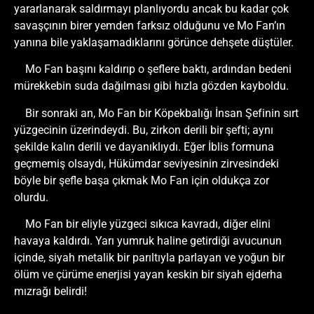
yararlanarak saldırmayı planlıyordu ancak bu kadar çok
savaşçının birer yemden farksız olduğunu ve Mo Fan’ın
yanına bile yaklaşamadıklarını görünce dehşete düştüler.
Mo Fan başını kaldırıp o şeflere baktı, ardından bedeni
mürekkebin suda dağılması gibi hızla gözden kayboldu.
Bir sonraki an, Mo Fan bir Köpekbalığı İnsan Şefinin sırt
yüzgecinin üzerindeydi. Bu, zirkon derili bir şefti; aynı
şekilde kalın derili ve dayanıklıydı. Eğer İblis formuna
geçmemiş olsaydı, Hükümdar seviyesinin zirvesindeki
böyle bir şefle başa çıkmak Mo Fan için oldukça zor
olurdu.
Mo Fan bir eliyle yüzgeci sıkıca kavradı, diğer elini
havaya kaldırdı. Yarı yumruk haline getirdiği avucunun
içinde, siyah metalik bir parıltıyla parlayan ve yoğun bir
ölüm ve çürüme enerjisi yayan keskin bir siyah ejderha
mızrağı belirdi!