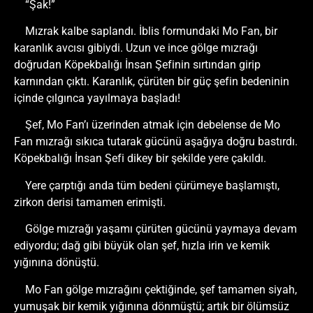
“Şak!”
Mızrak kalbe saplandı. İblis formundaki Mo Fan, bir
karanlık avcısı gibiydi. Uzun ve ince gölge mızrağı
doğrudan Köpekbalığı İnsan Şefinin sırtından girip
karnından çıktı. Karanlık, çürüten bir güç şefin bedeninin
içinde çılgınca yayılmaya başladı!
Şef, Mo Fan’ı üzerinden atmak için debelense de Mo
Fan mızrağı sıkıca tutarak gücünü aşağıya doğru bastırdı.
Köpekbalığı İnsan Şefi dikey bir şekilde yere çakıldı.
Yere çarptığı anda tüm bedeni çürümeye başlamıştı,
zirkon derisi tamamen erimişti.
Gölge mızrağı yaşamı çürüten gücünü yaymaya devam
ediyordu; dağ gibi büyük olan şef, hızla irin ve kemik
yığınına dönüştü.
Mo Fan gölge mızrağını çektiğinde, şef tamamen siyah,
yumuşak bir kemik yığınına dönmüştü; artık bir ölümsüz