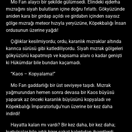
Mo Fan alaycı bir şekilde gülümsedi. Elindeki ejderha
mızrağını siyah bulutların içine doğru fırlattı. Gökyüzünde
aniden kara bir girdap açıldı ve girdabın içinden sayısız
gölge mızrağı meteor hızıyla yeryüzüne, Köpekbalığı İnsan
ordusunun üzerine yağdı!
Çığlıklar kesilmiyordu; ordu, karanlık mızraklar altında
karınca sürüsü gibi katlediliyordu. Siyah mızrak gölgeleri
gökyüzünü kapatmıştı ve kapsama alanı o kadar genişti
ki Hükümdar bile bundan kaçamadı.
“Kaos – Kopyalama!”
Mo Fan gaddarlığı bir üst seviyeye taşıdı. Mızrak
yağmurundan hemen sonra devasa bir Kaos büyüsü
yaparak az önceki karanlık büyüsünü kopyaladı ve
Köpekbalığı İmparatorluğu’nun üzerine bir kez daha
indirdi!
Hayatta kalan mı vardı? Bir kez daha, bir kez daha;
kurtulsalar bile artık birer sakat kalıntıdan ibaretlerdi,