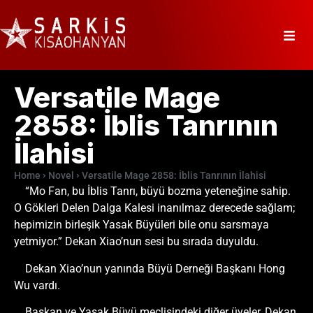
Versatile Mage
2858: İblis Tanrının
İlahisi
Home
Novel
Versatile Mage 2858: İblis Tanrının İlahisi
“Mo Fan, bu İblis Tanrı, büyü bozma yeteneğine sahip.
O Gökleri Delen Dalga Kalesi inanılmaz derecede sağlam;
hepimizin birleşik Yasak Büyüleri bile onu sarsmaya
yetmiyor.” Dekan Xiao’nun sesi bu sırada duyuldu.
Dekan Xiao’nun yanında Büyü Derneği Başkanı Hong
Wu vardı.
Başkan ve Yasak Büyü meclisindeki diğer üyeler, Dekan