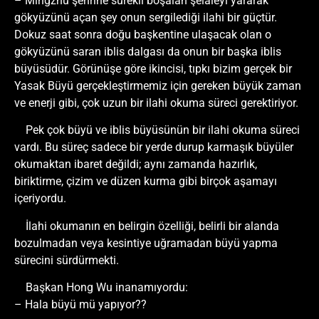
– Mingzhu şehrine sürekli boşalan şelaleyi yararak
gökyüzünü açan şey onun sergilediği ilahi bir güçtür.
Dokuz saat sonra doğu başkentine ulaşacak olan o
gökyüzünü saran iblis dalgası da onun bir başka iblis
büyüsüdür. Görünüşe göre ikincisi, tıpkı bizim gerçek bir
Yasak Büyü gerçekleştirmemiz için gereken büyük zaman
ve enerji gibi, çok uzun bir ilahi okuma süreci gerektiriyor.
Pek çok büyü ve iblis büyüsünün bir ilahi okuma süreci
vardı. Bu süreç sadece bir yerde durup karmaşık büyüler
okumaktan ibaret değildi; aynı zamanda hazırlık,
biriktirme, çizim ve düzen kurma gibi birçok aşamayı
içeriyordu.
İlahi okumanın en belirgin özelliği, belirli bir alanda
bozulmadan veya kesintiye uğramadan büyü yapma
sürecini sürdürmekti.
Başkan Hong Wu inanamıyordu:
– Hala büyü mü yapıyor??