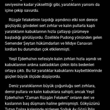
seviyesine kadar yükselttiği gibi, yaratıkların yarısını da
içine çekip savurdu.
Rüzgâr felaketinin taşıdığı aşındırıcı etki son derece
güçlüydü; gövdeleri sert zırhlar ve kalın pullarla kaplı
yaratıkların kabuklarının hızla çatlayıp çürümeye
başladığı görülüyordu. Özellikle Pudong yönünden gelen
Semender Şeytan hükümdarları ve Midye Canavarı
lordları bu durumdan çok etkilenmişti.
Yeşil Ejderha’nın nefesiyle kalın zırhları hızla aşındı ve
kabuklarının ardına sakladıkları çirkin iblis bedenleri
ortaya çıktı. Bu tür yaratıklar kabuklarını kaybettiklerinde
güçleri büyük ölçüde düşüyordu.
Deniz yaratıklarının büyük çoğunluğu sert zırhlara,
demir pullara ve kalın kabuklara sahipti; ancak Yeşil
Ejderha’nın “Zaman Rüzgârı Felaketi” onların deri ve
kaslarının baş düşmanı haline gelmişmişti. Gökyüzünü
Tutan Dalga kalesinde gizlenen Soğuk Ay Gözü İblis