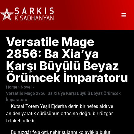
Versatile Mage
2856: Ba Xia’ya
Karşı Büyülü Beyaz
Örümcek İmparatoru
Home
Novel
Versatile Mage 2856: Ba Xia’ya Karşı Büyülü Beyaz Örümcek
İmparatoru
Kutsal Totem Yeşil Ejderha derin bir nefes aldı ve
aniden yaratık sürüsünün ortasına doğru bir rüzgâr
felaketi üfledi.
Bu rüzgâr felaketi, nehir sularını kolaylıkla bulut