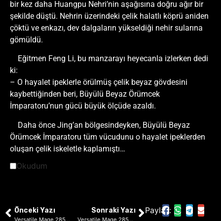
bir kez daha Huangpu Nehri’nin aşağısına doğru ağır bir
şekilde düştü. Nehrin üzerindeki çelik halatlı köprü aniden
çöktü ve enkazı, dev dalgaların yükseldiği nehir sularına
gömüldü.
Eğitmen Feng Li, bu manzarayı heyecanla izlerken dedi
ki:
– O hayalet ipeklerle örülmüş çelik beyaz gövdesini
kaybettiğinden beri, Büyülü Beyaz Örümcek
İmparatoru’nun gücü büyük ölçüde azaldı.
Daha önce Jing’an bölgesindeyken, Büyülü Beyaz
Örümcek İmparatoru tüm vücudunu o hayalet ipeklerden
oluşan çelik iskeletle kaplamıştı…
Okudum
Paylaş:
Önceki Yazı
Sonraki Yazı
Versatile Mage 2855: Doğu Şehri’nin Kahramanları
Versatile Mage 2857: Sarsılmaz