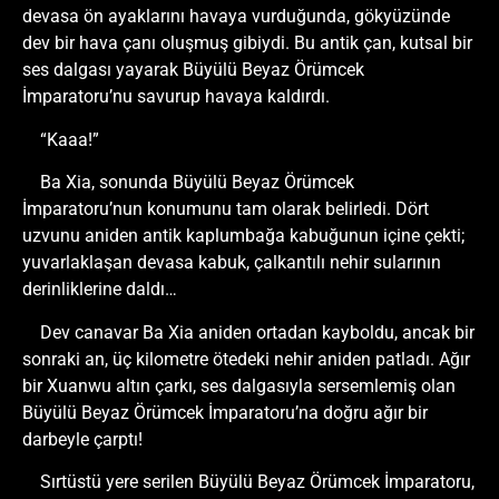
devasa ön ayaklarını havaya vurduğunda, gökyüzünde
dev bir hava çanı oluşmuş gibiydi. Bu antik çan, kutsal bir
ses dalgası yayarak Büyülü Beyaz Örümcek
İmparatoru’nu savurup havaya kaldırdı.
“Kaaa!”
Ba Xia, sonunda Büyülü Beyaz Örümcek
İmparatoru’nun konumunu tam olarak belirledi. Dört
uzvunu aniden antik kaplumbağa kabuğunun içine çekti;
yuvarlaklaşan devasa kabuk, çalkantılı nehir sularının
derinliklerine daldı…
Dev canavar Ba Xia aniden ortadan kayboldu, ancak bir
sonraki an, üç kilometre ötedeki nehir aniden patladı. Ağır
bir Xuanwu altın çarkı, ses dalgasıyla sersemlemiş olan
Büyülü Beyaz Örümcek İmparatoru’na doğru ağır bir
darbeyle çarptı!
Sırtüstü yere serilen Büyülü Beyaz Örümcek İmparatoru,