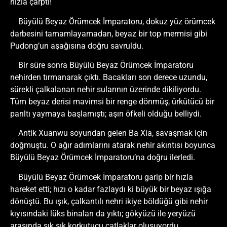
hızla çarptı!
Büyülü Beyaz Örümcek İmparatoru, dokuz yüz örümcek
darbesini tamamlayamadan, beyaz bir top mermisi gibi
Pudong’un aşağısına doğru savruldu.
Bir süre sonra Büyülü Beyaz Örümcek İmparatoru
nehirden tırmanarak çıktı. Bacakları son derece uzundu,
sürekli çalkalanan nehir sularının üzerinde dikiliyordu.
Tüm beyaz derisi mavimsi bir renge dönmüş, ürkütücü bir
parıltı yaymaya başlamıştı; aşırı öfkeli olduğu belliydi.
Antik Xuanwu soyundan gelen Ba Xia, savaşmak için
doğmuştu. O ağır adımlarını atarak nehir akıntısı boyunca
Büyülü Beyaz Örümcek İmparatoru’na doğru ilerledi.
Büyülü Beyaz Örümcek İmparatoru garip bir hızla
hareket etti; hızı o kadar fazlaydı ki büyük bir beyaz ışığa
dönüştü. Bu ışık, çalkantılı nehri ikiye böldüğü gibi nehir
kıyısındaki lüks binaları da yıktı; gökyüzü ile yeryüzü
arasında sık sık korkutucu çatlaklar oluşuyordu.