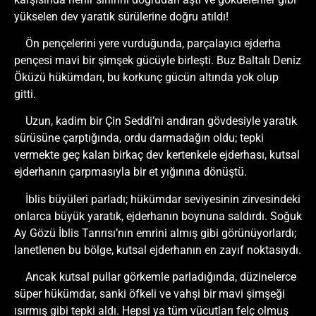
yükselen dev yaratık sürülerine doğru atıldı!
Ön pençelerini yere vurduğunda, parçalayıcı ejderha
pençesi mavi bir şimşek gücüyle birleşti. Buz Baltalı Deniz
Öküzü hükümdarı, bu korkunç gücün altında yok olup
gitti.
Uzun, kadim bir Çin Seddi’ni andıran gövdesiyle yaratık
sürüsüne çarptığında, ordu darmadağın oldu; tepki
vermekte geç kalan birkaç dev kertenkele ejderhası, kutsal
ejderhanın çarpmasıyla bir et yığınına dönüştü.
İblis büyüleri parladı; hükümdar seviyesinin zirvesindeki
onlarca büyük yaratık, ejderhanın boynuna saldırdı. Soğuk
Ay Gözü İblis Tanrısı’nın emrini almış gibi görünüyorlardı;
lanetlenen bu bölge, kutsal ejderhanın en zayıf noktasıydı.
Ancak kutsal pullar görkemle parladığında, düzinelerce
süper hükümdar, sanki öfkeli ve vahşi bir mavi şimşeği
ısırmış gibi tepki aldı. Hepsi ya tüm vücutları felç olmuş