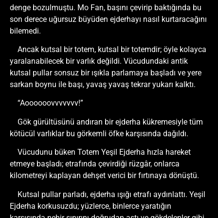
denge bozulmuştu. Mo Fan, başını çevirip baktığında bu
son derece uğursuz büyüden ejderhayı nasıl kurtaracağını
bilemedi.
Ancak kutsal bir totem, kutsal bir totemdir; öyle kolayca
yaralanabilecek bir varlık değildi. Vücudundaki antik
kutsal pullar sonsuz bir ışıkla parlamaya başladı ve yere
sarkan boynu ile başı, yavaş yavaş tekrar yukarı kalktı.
“Aoooooovvvvvvv!”
Gök gürültüsünü andıran bir ejderha kükremesiyle tüm
kötücül varlıklar bu görkemli öfke karşısında dağıldı.
Vücudunu büken Totem Yeşil Ejderha hızla hareket
etmeye başladı; etrafında çevirdiği rüzgâr, onlarca
kilometreyi kaplayan dehşet verici bir fırtınaya dönüştü.
Kutsal pullar parladı, ejderha ışığı etrafı aydınlattı. Yeşil
Ejderha korkusuzdu; yüzlerce, binlerce yaratığın
karşısında nehir sınırını doğrudan aştı ve gökdelenler gibi