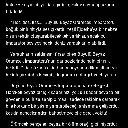
halde yere yığıldı ya da ağır bir şekilde savrulup uzağa
fırlatıldı!
“Tıss, tıss, tıss…” Büyülü Beyaz Örümcek İmparatoru,
boğuk bir hırıltıyla ses çıkardı. Yeşil Ejderha’ya bir nebze
olsun tehdit oluşturabilecek tek varlıklar, ancak bu
imparator seviyesindeki deniz yaratıkları olabilirdi.
Yaratıkların saldırısını fırsat bilen Büyülü Beyaz
Örümcek İmparatoru’nun dar gözlerinde hain bir ışık
belirdi. O da gözünü ejderhanın boynuna dikmişti ancak
hedefi çok daha kesindi; doğrudan gırtlağı hedefliyordu.
Büyülü Beyaz Örümcek İmparatoru harekete geçti.
Hareketi beyaz bir ışık kadar hızlıydı; bu kadar devasa bir
gövdenin bu hıza sahip olması, sadece rakibine çarparak
bile korkunç bir yıkım yaratabileceği anlamına geliyordu,
keskin pençelerinden bahsetmeye bile gerek yoktu!
Örümcek pençeleri beyaz bir ölüm orağı gibi iniyordu;