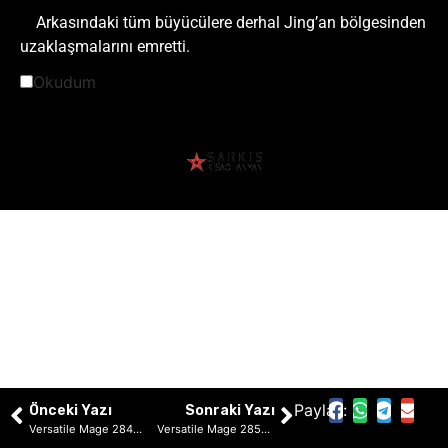
Arkasındaki tüm büyücülere derhal Jing’an bölgesinden
uzaklaşmalarını emretti.
Okudum
Paylaş:
Önceki Yazı
Sonraki Yazı
Versatile Mage 2848: Çin’in Ulusal Kadim Yaratığı
Versatile Mage 2850: Sihir Harabesi Beyaz Örümcek İmparatoru