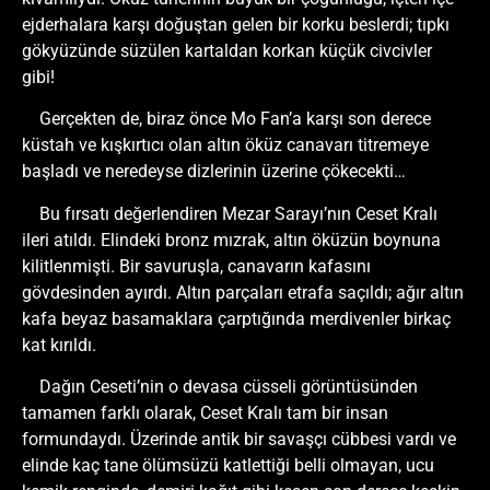
ejderhalara karşı doğuştan gelen bir korku beslerdi; tıpkı
gökyüzünde süzülen kartaldan korkan küçük civcivler
gibi!
Gerçekten de, biraz önce Mo Fan’a karşı son derece
küstah ve kışkırtıcı olan altın öküz canavarı titremeye
başladı ve neredeyse dizlerinin üzerine çökecekti…
Bu fırsatı değerlendiren Mezar Sarayı’nın Ceset Kralı
ileri atıldı. Elindeki bronz mızrak, altın öküzün boynuna
kilitlenmişti. Bir savuruşla, canavarın kafasını
gövdesinden ayırdı. Altın parçaları etrafa saçıldı; ağır altın
kafa beyaz basamaklara çarptığında merdivenler birkaç
kat kırıldı.
Dağın Ceseti’nin o devasa cüsseli görüntüsünden
tamamen farklı olarak, Ceset Kralı tam bir insan
formundaydı. Üzerinde antik bir savaşçı cübbesi vardı ve
elinde kaç tane ölümsüzü katlettiği belli olmayan, ucu