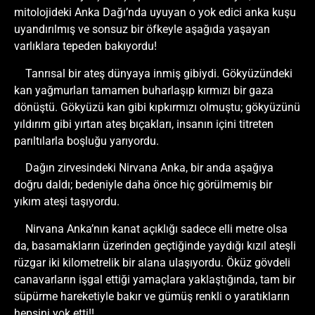
mitolojideki Anka Dağı’nda uyuyan o yok edici anka kuşu
uyandırılmış ve sonsuz bir öfkeyle aşağıda yaşayan
varlıklara tepeden bakıyordu!
Tanrısal bir ateş dünyaya inmiş gibiydi. Gökyüzündeki
kan yağmurları tamamen buharlaşıp kırmızı bir gaza
dönüştü. Gökyüzü kan gibi kıpkırmızı olmuştu; gökyüzünü
yıldırım gibi yırtan ateş bıçakları, insanın içini titreten
parıltılarla boşluğu yarıyordu.
Dağın zirvesindeki Nirvana Anka, bir anda aşağıya
doğru daldı; bedeniyle daha önce hiç görülmemiş bir
yıkım ateşi taşıyordu.
Nirvana Anka’nın kanat açıklığı sadece elli metre olsa
da, basamakların üzerinden geçtiğinde yaydığı kızıl ateşli
rüzgar iki kilometrelik bir alana ulaşıyordu. Öküz gövdeli
canavarların işgal ettiği yamaçlara yaklaştığında, tam bir
süpürme hareketiyle bakır ve gümüş renkli o yaratıkların
hepsini yok etti!!