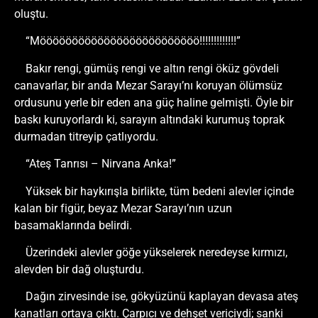
oluştu.
“Mööööööööööööööööööööööööö!!!!!!!!!!!!!”
Bakır rengi, gümüş rengi ve altın rengi öküz gövdeli
canavarlar, bir anda Mezar Sarayı’nı koruyan ölümsüz
ordusunu yerle bir eden ana güç haline gelmişti. Öyle bir
baskı kuruyorlardı ki, sarayın altındaki kurumuş toprak
durmadan titreyip çatlıyordu.
“Ateş Tanrısı – Nirvana Anka!”
Yüksek bir haykırışla birlikte, tüm bedeni alevler içinde
kalan bir figür, beyaz Mezar Sarayı’nın uzun
basamaklarında belirdi.
Üzerindeki alevler göğe yükselerek neredeyse kırmızı,
alevden bir dağ oluşturdu.
Dağın zirvesinde ise, gökyüzünü kaplayan devasa ateş
kanatları ortaya çıktı. Çarpıcı ve dehşet vericiydi; sanki