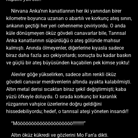
Nirvana Anka’nın kanatlarının her iki yanından birer
kilometre boyunca uzanan o abartılı ve korkunç ateş sınırı,
ankanın geçtiği her yeri cehenneme çeviriyordu. O anda
küle dönüşmeyen öküz gövdeli canavarlar bile, Tanrısal
Anka kanatlarının süpürdüğü o ateş gölünde mahsur
kalmıştı. Anında ölmeyenler, diğerlerine kıyasla sadece
biraz daha fazla acı çekiyorlardı; sonuçta bu kadar baskın
ve güçlü bir ateş büyüsünden kaçabilen pek kimse yoktu!
Alevler göğe yükselirken, sadece altın renkli öküz
gövdeli canavar merdivenlerin altında ayakta kalabilmişti.
Altın metal derisi sıcaktan biraz şekil değiştirmişti; kaba
yüzü öfkeyle doluydu. O sırada korkunç bir karanlık
rüzgarının vahşice üzerlerine doğru geldiğini
hissedebiliyordu; hedef, o tanrısal ateşi yöneten insandı!!
“Möööööööööööööööööööö!!!!!!!!!”
Altın öküz kükredi ve gözlerini Mo Fan’a dikti.