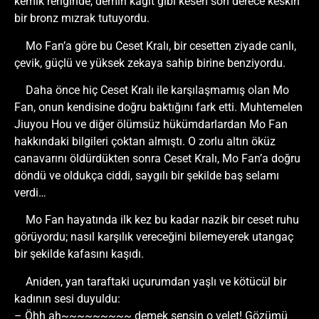
kemik renginde, demiri kağıt gibi kesen son derece keskin
bir bronz mızrak tutuyordu.
Mo Fan’a göre bu Ceset Kralı, bir cesetten ziyade canlı,
çevik, güçlü ve yüksek zekaya sahip birine benziyordu.
Daha önce hiç Ceset Kralı ile karşılaşmamış olan Mo
Fan, onun kendisine doğru baktığını fark etti. Muhtemelen
Jiuyou Hou ve diğer ölümsüz hükümdarlardan Mo Fan
hakkındaki bilgileri çoktan almıştı. O zorlu altın öküz
canavarını öldürdükten sonra Ceset Kralı, Mo Fan’a doğru
döndü ve oldukça ciddi, saygılı bir şekilde baş selamı
verdi…
Mo Fan hayatında ilk kez bu kadar nazik bir ceset ruhu
görüyordu; nasıl karşılık vereceğini bilemeyerek utangaç
bir şekilde kafasını kaşıdı.
Aniden, yan taraftaki uçurumdan yaşlı ve kötücül bir
kadının sesi duyuldu:
– Öhh ah~~~~~~~~~ demek sensin o velet! Gözümü