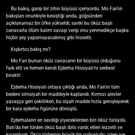
Bu bakış, garip bir zihin büyüsü içeriyordu. Mo Fan’ın
bakışları onunkiyle kesiştiği anda, göğsünden
açıklanamaz bir öfke yükseldi; sanki bu öküz başlı
canavarla ölüm kalım savaşı verip onu yenmedikçe başka
hiçbir şey yapamayacakmış gibi hissetti.
Kışkırtıcı bakış mı?
Mo Fan bunun öküz canavarın bir büyüsü olduğunu
fark etti ve hemen kendi Ejderha Hissiyatı’nı serbest
bıraktı!
Ejderha Hissiyatı ortaya çıktığı anda, Mo Fan’ın tüm
bedeni simsiyah bir maddeyle kaplandı. Kırmızı alevler
yavaşça geri çekilirken, bu siyah madde hızla genişleyerek
bir kara ejderha figürüne dönüştü.
Ejderhaların en sevdiği yiyeceklerden biri öküz türüydü.
Batı’da her türden öküz başlı iblis vardı; etleri lezzetli ve
kıvamlıydı. Öküz türlerinin büyük bir çoğunluğu, içten içe