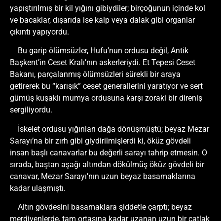
yapıştırılmış bir kil yığını gibiydiler; birçoğunun içinde kol
ve bacaklar, dışarıda ise kalp veya dalak gibi organlar
çıkıntı yapıyordu.
Bu garip ölümsüzler, Hufu’nun ordusu değil, Antik
Başkent’in Ceset Kralı’nın askerleriydi. Et Tepesi Ceset
Bakanı, parçalanmış ölümsüzleri sürekli bir araya
getirerek bu “karışık” ceset generallerini yaratıyor ve sert
gümüş kuşaklı mumya ordusuna karşı zoraki bir direniş
sergiliyordu.
İskelet ordusu yığınları dağa dönüşmüştü; beyaz Mezar
Sarayı’na bir zırh gibi giydirilmişlerdi ki, öküz gövdeli
insan başlı canavarlar bu değerli sarayı tahrip etmesin. O
sırada, baştan aşağı altından dökülmüş öküz gövdeli bir
canavar, Mezar Sarayı’nın uzun beyaz basamaklarına
kadar ulaşmıştı.
Altın gövdesini basamaklara şiddetle çarptı; beyaz
merdivenlerde, tam ortasına kadar uzanan uzun bir çatlak