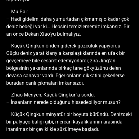
Mu Bai:
– Hadi gidelim, daha yumurtadan çıkmamış o kadar çok
deniz bebeği var ki… Hepsini temizlememiz imkansız. Bir
an önce Dekan Xiao’yu bulmalıyız.
Küçük Qingkun önden giderek gözcülük yapıyordu.
Güçlü deniz yaratıklarıyla karşılaştıklarında en ufak bir
gevşemeye bile cesaret edemiyorlardı; zira Jing’an
bölgesinin yakınlarında birkaç tane gökyüzünü delen
devasa canavar vardı. Eğer onların dikkatini çekerlerse
buradan canlı çıkmaları imkansızdı.
Zhao Menyen, Küçük Qingkun’a sordu:
– İnsanların nerede olduğunu hissedebiliyor musun?
Küçük Qingkun minyatür bir boyuta büründü. Denizdeki
bir palyaço balığı gibi, mercan kayalıklarının arasında
inanılmaz bir çeviklikle süzülmeye başladı.