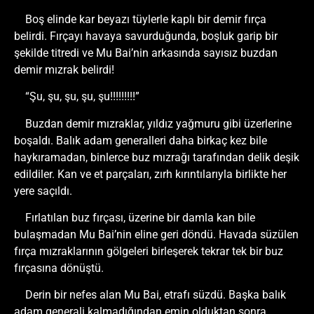
Boş elinde kar beyazı tüylerle kaplı bir demir fırça
belirdi. Fırçayı havaya savurduğunda, boşluk garip bir
şekilde titredi ve Mu Bai’nin arkasında sayısız buzdan
demir mızrak belirdi!
“Şu, şu, şu, şu, şu!!!!!!!!!”
Buzdan demir mızraklar, yıldız yağmuru gibi üzerlerine
boşaldı. Balık adam generalleri daha birkaç kez bile
haykıramadan, binlerce buz mızrağı tarafından delik deşik
edildiler. Kan ve et parçaları, zırh kırıntılarıyla birlikte her
yere saçıldı.
Fırlatılan buz fırçası, üzerine bir damla kan bile
bulaşmadan Mu Bai’nin eline geri döndü. Havada süzülen
fırça mızraklarının gölgeleri birleşerek tekrar tek bir buz
fırçasına dönüştü.
Derin bir nefes alan Mu Bai, etrafı süzdü. Başka balık
adam generali kalmadığından emin olduktan sonra