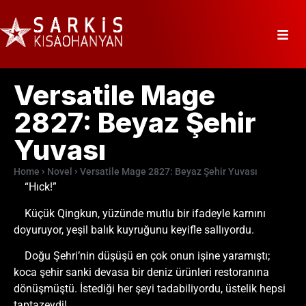
Versatile Mage
2827: Beyaz Şehir
Yuvası
Home
Novel
Versatile Mage 2827: Beyaz Şehir Yuvası
“Hıck!”
Küçük Qingkun, yüzünde mutlu bir ifadeyle karnını
doyuruyor, yeşil balık kuyruğunu keyifle sallıyordu.
Doğu Şehri’nin düşüşü en çok onun işine yaramıştı;
koca şehir sanki devasa bir deniz ürünleri restoranına
dönüşmüştü. İstediği her şeyi tadabiliyordu, üstelik hepsi
taptazeydi!