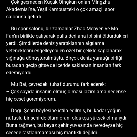
Çok geçmeden Küçük Qingkun onları Mingzhu
Akademisi’ne, Yeşil Kampüs’teki o çok amaçlı spor
salonuna getirdi.
Bu spor salonu, bir zamanlar Zhao Menyen ve Mo
Fan’ın birlikte çalışarak pullu deri ana iblisini öldürdükleri
yerdi. Şimdilerde deniz yaratıklarının algılama
yeteneklerini engelleyebilen özel bir çelikle kaplanarak
sığınağa dönüştürülmüştü. Birçok deniz yaratığı birliği
buradan geçip gitse de içeride saklanan insanları fark
edemiyordu.
Mu Bai, çevredeki tuhaf durumu fark ederek:
– Çok sayıda insanın ölmüş olması lazım ama nedense
hiç ceset göremiyorum.
Doğu Şehri böylesine istila edilmiş, bu kadar yoğun
nüfuslu bir şehirde ölüm oranı oldukça yüksek olmalıydı.
Buna rağmen, bu beyaz şehir yuvasında neredeyse hiç
cesede rastlanmaması hiç mantıklı değildi.