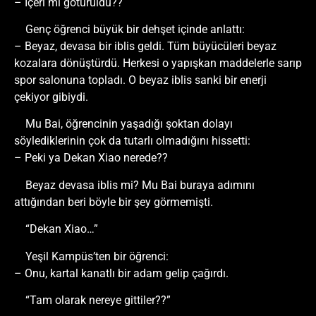
– İçeri mi götürüldü??
Genç öğrenci büyük bir dehşet içinde anlattı:
– Beyaz, devasa bir iblis geldi. Tüm büyücüleri beyaz
kozalara dönüştürdü. Herkesi o yapışkan maddelerle sarıp
spor salonuna topladı. O beyaz iblis sanki bir enerji
çekiyor gibiydi.
Mu Bai, öğrencinin yaşadığı şoktan dolayı
söylediklerinin çok da tutarlı olmadığını hissetti:
– Peki ya Dekan Xiao nerede??
Beyaz devasa iblis mi? Mu Bai buraya adımını
attığından beri böyle bir şey görmemişti.
“Dekan Xiao…”
Yeşil Kampüs’ten bir öğrenci:
– Onu, kartal kanatlı bir adam gelip çağırdı.
“Tam olarak nereye gittiler??”