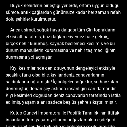
Büyük nehirlerin birleştiği yerlerde, ortam uygun olduğu
sürece, antik çağlardan günümüze kadar her zaman refah
dolu şehirler kurulmuştur.
Ancak şimdi, soğuk hava dalgası tüm Çin topraklarını
etkisi altına almış; buz dağları eriyemez hale gelmiş,
birçok nehir kurumuş, kaynak beslemesi kesilmiş ve bu
durum mahsullerin kurumasına ve nehir taşımacılığının
durmasına yol açmıştır.
Kıyı kesimlerinde deniz suyunun dengeleyici etkisiyle
sıcaklık farkı olsa bile, kıyılar deniz canavarlarının
saldırılarına uğramıştır! İç bölgeler soğuktur, su havzaları
donmuştur; donan şey aslında insanlığın can damarıdır.
Kıyı kesimleri doğrudan deniz canavarları tarafından istila
edilmiş, yaşam alanı sadece beş üs şehre sıkıştırılmıştır.
Kutup Güneyi İmparatoru ile Pasifik Tanrı Irkı’nın ittifakı,
insanların tüm yaşam yollarını boğazlamakla eşdeğerdir.
Doğu sahil şeridini terk edip iç bölgelere çekildiğimizde,