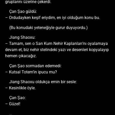
gruplarını üzerine çekerdi.
Çan Şao güldü:
– Ordudayken keşif eriydim, en iyi olduğum konu bu.
(Bu konudaki yeteneğiyle gurur duyuyordu.)
Jiang Shaoxu:
– Tamam, sen o Sarı Kum Nehir Kaplanları’nı oyalamaya
devam et, biz nehir stelindeki yazı ve desenleri kopyalayıp
hemen çıkacağız.
Çan Şao sormadan edemedi:
– Kutsal Totem’in ipucu mu?
Jiang Shaoxu oldukça emin bir sesle:
– Kesinlikle öyle.
Çan Şao:
– Güzel!
…