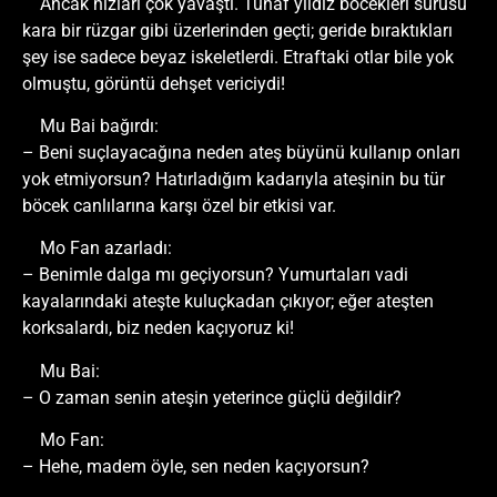
Ancak hızları çok yavaştı. Tuhaf yıldız böcekleri sürüsü
kara bir rüzgar gibi üzerlerinden geçti; geride bıraktıkları
şey ise sadece beyaz iskeletlerdi. Etraftaki otlar bile yok
olmuştu, görüntü dehşet vericiydi!
Mu Bai bağırdı:
– Beni suçlayacağına neden ateş büyünü kullanıp onları
yok etmiyorsun? Hatırladığım kadarıyla ateşinin bu tür
böcek canlılarına karşı özel bir etkisi var.
Mo Fan azarladı:
– Benimle dalga mı geçiyorsun? Yumurtaları vadi
kayalarındaki ateşte kuluçkadan çıkıyor; eğer ateşten
korksalardı, biz neden kaçıyoruz ki!
Mu Bai:
– O zaman senin ateşin yeterince güçlü değildir?
Mo Fan:
– Hehe, madem öyle, sen neden kaçıyorsun?