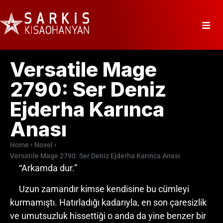
Versatile Mage
2790: Ser Deniz
Ejderha Karınca
Anası
Home
Novel
Versatile Mage 2790: Ser Deniz Ejderha Karınca Anası
“Arkamda dur.”
Uzun zamandır kimse kendisine bu cümleyi
kurmamıştı. Hatırladığı kadarıyla, en son çaresizlik
ve umutsuzluk hissettiği o anda da yine benzer bir