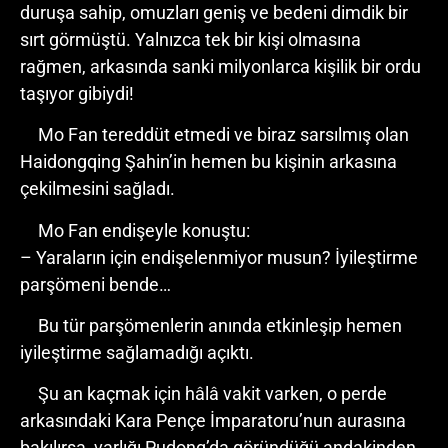
duruşa sahip, omuzları geniş ve bedeni dimdik bir
sırt görmüştü. Yalnızca tek bir kişi olmasına
rağmen, arkasında sanki milyonlarca kişilik bir ordu
taşıyor gibiydi!
Mo Fan tereddüt etmedi ve biraz sarsılmış olan
Haidongqing Şahin’in hemen bu kişinin arkasına
çekilmesini sağladı.
Mo Fan endişeyle konuştu:
– Yaraların için endişelenmiyor musun? İyileştirme
parşömeni bende…
Bu tür parşömenlerin anında etkinleşip hemen
iyileştirme sağlamadığı açıktı.
Şu an kaçmak için hâlâ vakit varken, o perde
arkasındaki Kara Pençe İmparatoru’nun aurasına
bakılırsa, varlığı Pudong’da göründüğü andakinden