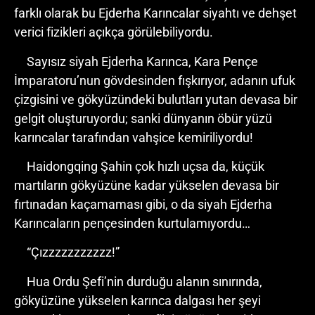
farklı olarak bu Ejderha Karıncalar siyahtı ve dehşet
verici fizikleri açıkça görülebiliyordu.
Sayısız siyah Ejderha Karınca, Kara Pençe
İmparatoru’nun gövdesinden fışkırıyor, adanın ufuk
çizgisini ve gökyüzündeki bulutları yutan devasa bir
gelgit oluşturuyordu; sanki dünyanın öbür yüzü
karıncalar tarafından vahşice kemiriliyordu!
Haidongqing Şahin çok hızlı uçsa da, küçük
martıların gökyüzüne kadar yükselen devasa bir
fırtınadan kaçamaması gibi, o da siyah Ejderha
Karıncaların pençesinden kurtulamıyordu…
“Çızzzzzzzzzzz!”
Hua Ordu Şefi’nin durduğu alanın sınırında,
gökyüzüne yükselen karınca dalgası her şeyi