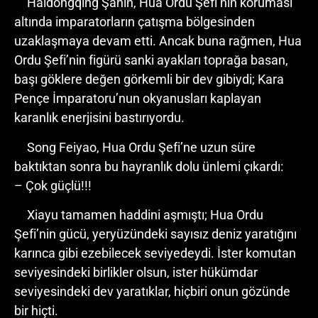
Haidongqing Şahin, Hua Ordu Şefi’nin koruması
altında imparatorların çatışma bölgesinden
uzaklaşmaya devam etti. Ancak buna rağmen, Hua
Ordu Şefi’nin figürü sanki ayakları toprağa basan,
başı göklere değen görkemli bir dev gibiydi; Kara
Pençe İmparatoru’nun okyanusları kaplayan
karanlık enerjisini bastırıyordu.
Song Feiyao, Hua Ordu Şefi’ne uzun süre
baktıktan sonra bu hayranlık dolu ünlemi çıkardı:
– Çok güçlü!!!
Xiayu tamamen haddini aşmıştı; Hua Ordu
Şefi’nin gücü, yeryüzündeki sayısız deniz yaratığını
karınca gibi ezebilecek seviyedeydi. İster komutan
seviyesindeki birlikler olsun, ister hükümdar
seviyesindeki dev yaratıklar, hiçbiri onun gözünde
bir hiçti.