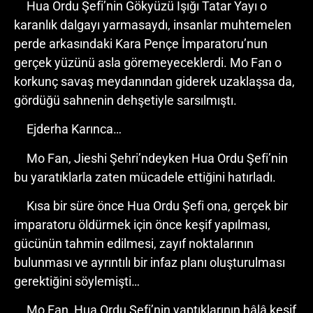
Hua Ordu Şefi’nin Gökyüzü Işığı Tatar Yayı o
karanlık dalgayı yarmasaydı, insanlar muhtemelen
perde arkasındaki Kara Pençe İmparatoru’nun
gerçek yüzünü asla göremeyeceklerdi. Mo Fan o
korkunç savaş meydanından giderek uzaklaşsa da,
gördüğü sahnenin dehşetiyle sarsılmıştı.
Ejderha Karınca…
Mo Fan, Jieshi Şehri’ndeyken Hua Ordu Şefi’nin
bu yaratıklarla zaten mücadele ettiğini hatırladı.
Kısa bir süre önce Hua Ordu Şefi ona, gerçek bir
imparatoru öldürmek için önce keşif yapılması,
gücünün tahmin edilmesi, zayıf noktalarının
bulunması ve ayrıntılı bir infaz planı oluşturulması
gerektiğini söylemişti…
Mo Fan, Hua Ordu Şefi’nin yaptıklarının hâlâ keşif