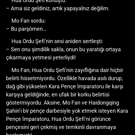
Hua Ordu Şefi konuştu:
– Ama siz geldiniz, artık yapayalnız değilim.
Mo Fan sordu:
– Bu parşömen…
Hua Ordu Şefi’nin sesi aniden sertleşti:
– Sen onu şimdilik sakla, onun bu yaratığı ortaya
çıkarmaya yetmesi yeterliydi!
Mo Fan, Hua Ordu Şefi’nin zayıflığına dair hiçbir
belirti hissetmiyordu. Özellikle havada asılı durup,
dağ gibi yükselen Kara Pençe İmparatoru ile karşı
karşıya geldiğinde, en ufak bir korku belirtisi
göstermiyordu. Aksine, Mo Fan ve Haidongqing
Şahin’i bir pençe darbesiyle yok etmek isteyen Kara
Pençe İmparatoru, Hua Ordu Şefi’ni görünce
pençesini geri çekmiş ve temkinli davranmaya