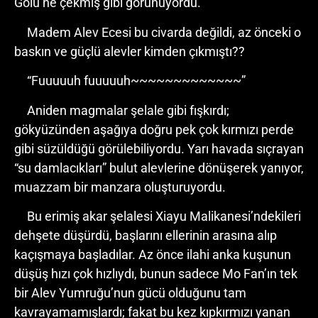
Gölü’ne çekmiş gibi görünüyordu.
Madem Alev Ecesi bu civarda değildi, az önceki o
baskın ve güçlü alevler kimden çıkmıştı??
“Fuuuuuh fuuuuuh~~~~~~~~~~~~~”
Aniden magmalar şelale gibi fışkırdı;
gökyüzünden aşağıya doğru pek çok kırmızı perde
gibi süzüldüğü görülebiliyordu. Yarı havada sıçrayan
“su damlacıkları” bulut alevlerine dönüşerek yanıyor,
muazzam bir manzara oluşturuyordu.
Bu erimiş akar şelalesi Xiayu Malikanesi’ndekileri
dehşete düşürdü, başlarını ellerinin arasına alıp
kaçışmaya başladılar. Az önce ilahi anka kuşunun
düşüş hızı çok hızlıydı, bunun sadece Mo Fan’ın tek
bir Alev Yumruğu’nun gücü olduğunu tam
kavrayamamışlardı; fakat bu kez kıpkırmızı yanan