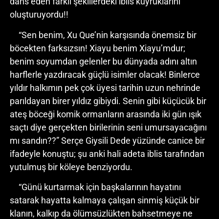
dans eden farklı şekillerdeki iblis kuyruklarını
oluşturuyordu!!
“Sen benim, Xu Que’nin karşısında önemsiz bir
böcekten farksızsın! Xiayu benim Xiayu’mdur;
benim soyumdan gelenler bu dünyada adını altın
harflerle yazdıracak güçlü isimler olacak! Binlerce
yıldır halkımın pek çok üyesi tarihin uzun nehrinde
parıldayan birer yıldız gibiydi. Senin gibi küçücük bir
ateş böceği komik ormanların arasında iki gün ışık
saçtı diye gerçekten birilerinin seni umursayacağını
mı sandın??” Serçe Giysili Dede yüzünde canice bir
ifadeyle konuştu; şu anki hali adeta iblis tarafından
yutulmuş bir köleye benziyordu.
“Günü kurtarmak için başkalarının hayatını
satarak hayatta kalmaya çalışan sinmiş küçük bir
klanın, kalkıp da ölümsüzlükten bahsetmeye ne