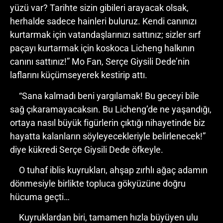
yüzü var? Tarihte sizin gibileri arayacak olsak,
herhalde sadece hainleri buluruz. Kendi canınızı
kurtarmak için vatandaşlarınızı sattınız; sizler sırf
paçayı kurtarmak için koskoca Licheng halkının
canını sattınız!” Mo Fan, Serçe Giysili Dede’nin
laflarını küçümseyerek kestirip attı.
“Sana kalmadı beni yargılamak! Bu geceyi bile
sağ çıkaramayacaksın. Bu Licheng’de ne yaşandığı,
ortaya nasıl büyük figürlerin çıktığı nihayetinde biz
hayatta kalanların söyleyecekleriyle belirlenecek!”
diye kükredi Serçe Giysili Dede öfkeyle.
O tuhaf iblis kuyrukları, ahşap zırhlı ağaç adamın
dönmesiyle birlikte topluca gökyüzüne doğru
hücuma geçti…
Kuyruklardan biri, tamamen hızla büyüyen ulu