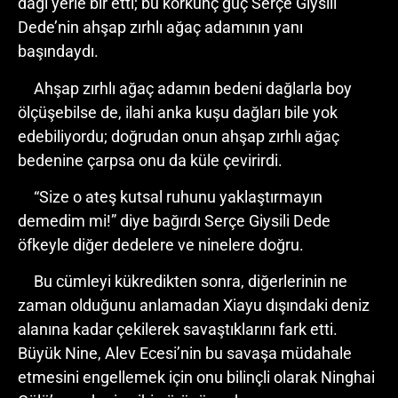
dağı yerle bir etti; bu korkunç güç Serçe Giysili
Dede’nin ahşap zırhlı ağaç adamının yanı
başındaydı.
Ahşap zırhlı ağaç adamın bedeni dağlarla boy
ölçüşebilse de, ilahi anka kuşu dağları bile yok
edebiliyordu; doğrudan onun ahşap zırhlı ağaç
bedenine çarpsa onu da küle çevirirdi.
“Size o ateş kutsal ruhunu yaklaştırmayın
demedim mi!” diye bağırdı Serçe Giysili Dede
öfkeyle diğer dedelere ve ninelere doğru.
Bu cümleyi kükredikten sonra, diğerlerinin ne
zaman olduğunu anlamadan Xiayu dışındaki deniz
alanına kadar çekilerek savaştıklarını fark etti.
Büyük Nine, Alev Ecesi’nin bu savaşa müdahale
etmesini engellemek için onu bilinçli olarak Ninghai