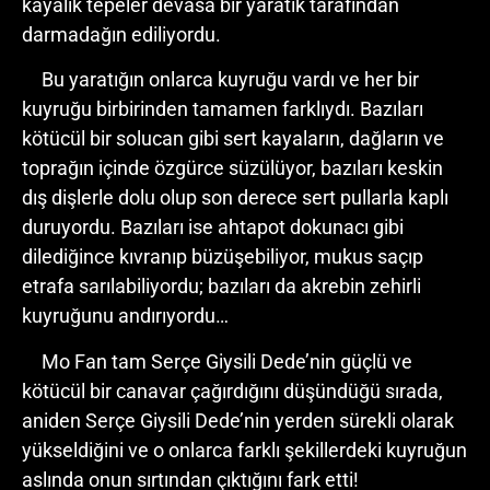
kayalık tepeler devasa bir yaratık tarafından
darmadağın ediliyordu.
Bu yaratığın onlarca kuyruğu vardı ve her bir
kuyruğu birbirinden tamamen farklıydı. Bazıları
kötücül bir solucan gibi sert kayaların, dağların ve
toprağın içinde özgürce süzülüyor, bazıları keskin
dış dişlerle dolu olup son derece sert pullarla kaplı
duruyordu. Bazıları ise ahtapot dokunacı gibi
dilediğince kıvranıp büzüşebiliyor, mukus saçıp
etrafa sarılabiliyordu; bazıları da akrebin zehirli
kuyruğunu andırıyordu…
Mo Fan tam Serçe Giysili Dede’nin güçlü ve
kötücül bir canavar çağırdığını düşündüğü sırada,
aniden Serçe Giysili Dede’nin yerden sürekli olarak
yükseldiğini ve o onlarca farklı şekillerdeki kuyruğun
aslında onun sırtından çıktığını fark etti!