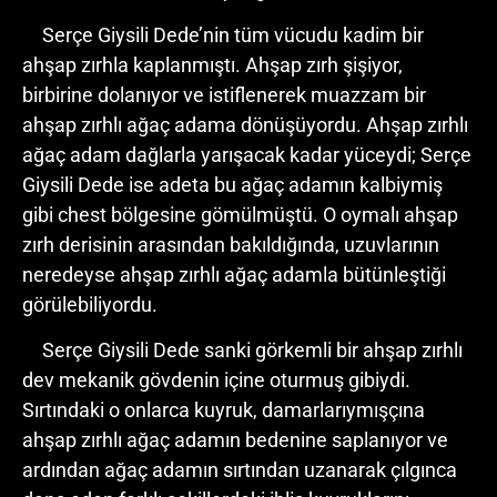
Serçe Giysili Dede’nin tüm vücudu kadim bir
ahşap zırhla kaplanmıştı. Ahşap zırh şişiyor,
birbirine dolanıyor ve istiflenerek muazzam bir
ahşap zırhlı ağaç adama dönüşüyordu. Ahşap zırhlı
ağaç adam dağlarla yarışacak kadar yüceydi; Serçe
Giysili Dede ise adeta bu ağaç adamın kalbiymiş
gibi chest bölgesine gömülmüştü. O oymalı ahşap
zırh derisinin arasından bakıldığında, uzuvlarının
neredeyse ahşap zırhlı ağaç adamla bütünleştiği
görülebiliyordu.
Serçe Giysili Dede sanki görkemli bir ahşap zırhlı
dev mekanik gövdenin içine oturmuş gibiydi.
Sırtındaki o onlarca kuyruk, damarlarıymışçına
ahşap zırhlı ağaç adamın bedenine saplanıyor ve
ardından ağaç adamın sırtından uzanarak çılgınca