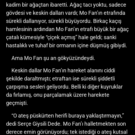
kadim bir ağaçtan ibaretti. Ağaç tacı yoktu, sadece
gövdesi ve keskin dalları vardı; Mo Fan’ın etrafında
sürekli dallanıyor, sürekli büyüyordu. Birkaç kaçış
hamlesinin ardından Mo Fan’ın etrafı büyük bir ağaç
çatalı kümesiyle “çiçek açmış” hale geldi; sanki
hastalıklı ve tuhaf bir ormanın içine düşmüş gibiydi.
Ama Mo Fan şu an gökyüzündeydi.
Keskin dallar Mo Fan’ın hareket alanını ciddi
şekilde daraltmıştı; etraftan ise sürekli şiddetli
çarpışma sesleri geliyordu. Belli ki diğer kuyruklar
da fırlamış, onu parçalamak üzere harekete
geçmişti.
“O ateş püskürten herifi buraya yaklaştırmayın,”
dedi Serçe Giysili Dede. Mo Fan’ı halletmekten son
derece emin görünüyordu; tek istediği o ateş kutsal