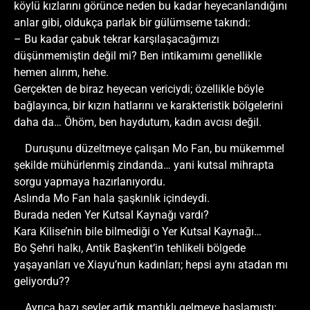
köylü kızlarını görünce neden bu kadar heyecanlandığını
anlar gibi, oldukça parlak bir gülümseme takındı:
– Bu kadar çabuk tekrar karşılaşacağımızı
düşünmemiştin değil mi? Ben intikamımı genellikle
hemen alırım, hehe.
Gerçekten de biraz heyecan vericiydi; özellikle böyle
bağlayınca, bir kızın hatlarını ve karakteristik bölgelerini
daha da… Öhöm, ben haydutum, kadın avcısı değil.
Duruşunu düzeltmeye çalışan Mo Fan, bu mükemmel
şekilde mühürlenmiş zindanda… yani kutsal mihrapta
sorgu yapmaya hazırlanıyordu.
Aslında Mo Fan hala şaşkınlık içindeydi.
Burada neden Yer Kutsal Kaynağı vardı?
Kara Kilise’nin bile bilmediği o Yer Kutsal Kaynağı…
Bo Şehri halkı, Antik Başkent’in tehlikeli bölgede
yaşayanları ve Xiayu’nun kadınları; hepsi aynı atadan mı
geliyordu??
Ayrıca bazı şeyler artık mantıklı gelmeye başlamıştı;