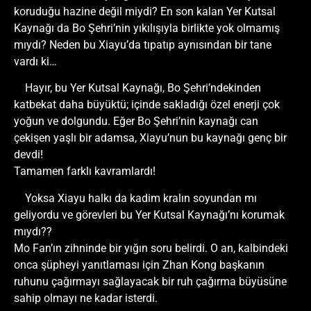
koruduğu hazine değil miydi? En son kalan Yer Kutsal
Kaynağı da Bo Şehri’nin yıkılışıyla birlikte yok olmamış
mıydı? Neden bu Xiayu’da tıpatıp aynısından bir tane
vardı ki…
Hayır, bu Yer Kutsal Kaynağı, Bo Şehri’ndekinden
katbekat daha büyüktü; içinde sakladığı özel enerji çok
yoğun ve dolgundu. Eğer Bo Şehri’nin kaynağı can
çekişen yaşlı bir adamsa, Xiayu’nun bu kaynağı genç bir
devdi!
Tamamen farklı kavramlardı!
Yoksa Xiayu halkı da kadim kralın soyundan mı
geliyordu ve görevleri bu Yer Kutsal Kaynağı’nı korumak
mıydı??
Mo Fan’ın zihninde bir yığın soru belirdi. O an, kalbindeki
onca şüpheyi yanıtlaması için Zhan Kong başkanın
ruhunu çağırmayı sağlayacak bir ruh çağırma büyüsüne
sahip olmayı ne kadar isterdi.