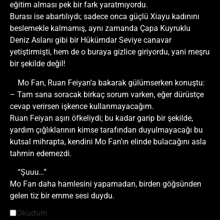
eğitim alması pek bir fark yaratmıyordu.
Burası ise abartılıydı; sadece onca güçlü Xiayu kadınını
beslemekle kalmamış, aynı zamanda Çapa Kuyruklu
Deniz Aslanı gibi bir Hükümdar Seviye canavar
yetiştirmişti, hem de o buraya gizlice giriyordu, yani meşru
bir şekilde değil!
Mo Fan, Ruan Feiyan’a bakarak gülümserken konuştu:
– Tam sana soracak birkaç sorum varken, eğer dürüstçe
cevap verirsen işkence kullanmayacağım.
Ruan Feiyan aşırı öfkeliydi; bu kadar garip bir şekilde,
yardım çığlıklarının kimse tarafından duyulmayacağı bu
kutsal mihrapta, kendini Mo Fan’ın elinde bulacağını asla
tahmin edemezdi.
“Şuuu…”
Mo Fan daha hamlesini yapamadan, birden göğsünden
gelen tiz bir emme sesi duydu.
Okudum