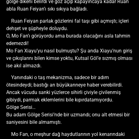
gölge dikeni belirdi ve göz açıp kapayıncaya kadar Ruan
abla Ruan Feiyan’ı sıkı sıkıya bağladı.
Ruan Feiyan parlak gözlerini fal taşı gibi açmıştı; içleri
dehşet ve şüpheyle doluydu.
O, Mo Fan’ı görüyordu ama burada olacağını asla tahmin
edemezdi!
Mo Fan Xiayu’yu nasıl bulmuştu? Şu anda Xiayu’nun giriş
ve çıkışlarını bilen kimse yoktu, Kutsal Göl’e sızmış olması
ise akıl almazdı.
Yanındaki o taş mekanizma, sadece bir adım
ötesindeydi; bastığı an büyükanneye haber verebilirdi.
Ancak vücudu sanki yüzlerce sihirli çiviyle çivilenmiş
gibiydi, parmak eklemlerini bile kıpırdatamıyordu.
Gölge Serisi…
Bu adam Gölge Serisi’nde bir uzmandı; onu alt etmesi bir
saniyesini bile almamıştı.
Mo Fan, o meşhur dağ haydutlarının yol kenarındaki