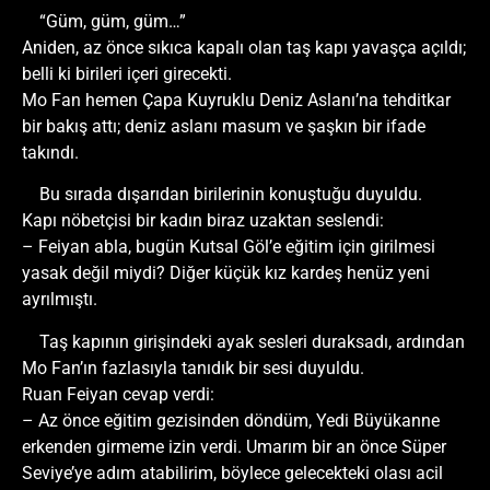
“Güm, güm, güm…”
Aniden, az önce sıkıca kapalı olan taş kapı yavaşça açıldı;
belli ki birileri içeri girecekti.
Mo Fan hemen Çapa Kuyruklu Deniz Aslanı’na tehditkar
bir bakış attı; deniz aslanı masum ve şaşkın bir ifade
takındı.
Bu sırada dışarıdan birilerinin konuştuğu duyuldu.
Kapı nöbetçisi bir kadın biraz uzaktan seslendi:
– Feiyan abla, bugün Kutsal Göl’e eğitim için girilmesi
yasak değil miydi? Diğer küçük kız kardeş henüz yeni
ayrılmıştı.
Taş kapının girişindeki ayak sesleri duraksadı, ardından
Mo Fan’ın fazlasıyla tanıdık bir sesi duyuldu.
Ruan Feiyan cevap verdi:
– Az önce eğitim gezisinden döndüm, Yedi Büyükanne
erkenden girmeme izin verdi. Umarım bir an önce Süper
Seviye’ye adım atabilirim, böylece gelecekteki olası acil