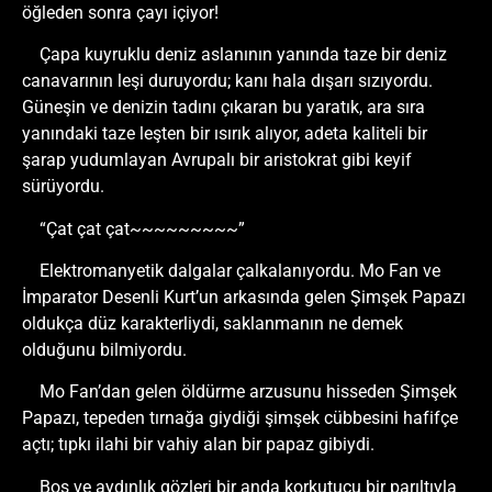
öğleden sonra çayı içiyor!
Çapa kuyruklu deniz aslanının yanında taze bir deniz
canavarının leşi duruyordu; kanı hala dışarı sızıyordu.
Güneşin ve denizin tadını çıkaran bu yaratık, ara sıra
yanındaki taze leşten bir ısırık alıyor, adeta kaliteli bir
şarap yudumlayan Avrupalı bir aristokrat gibi keyif
sürüyordu.
“Çat çat çat~~~~~~~~~”
Elektromanyetik dalgalar çalkalanıyordu. Mo Fan ve
İmparator Desenli Kurt’un arkasında gelen Şimşek Papazı
oldukça düz karakterliydi, saklanmanın ne demek
olduğunu bilmiyordu.
Mo Fan’dan gelen öldürme arzusunu hisseden Şimşek
Papazı, tepeden tırnağa giydiği şimşek cübbesini hafifçe
açtı; tıpkı ilahi bir vahiy alan bir papaz gibiydi.
Boş ve aydınlık gözleri bir anda korkutucu bir parıltıyla