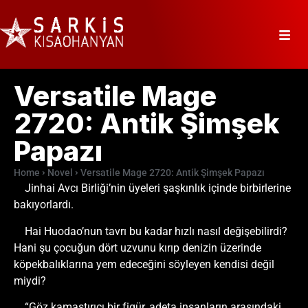
Versatile Mage
2720: Antik Şimşek
Papazı
Home
Novel
Versatile Mage 2720: Antik Şimşek Papazı
Jinhai Avcı Birliği’nin üyeleri şaşkınlık içinde birbirlerine
bakıyorlardı.
Hai Huodao’nun tavrı bu kadar hızlı nasıl değişebilirdi?
Hani şu çocuğun dört uzvunu kırıp denizin üzerinde
köpekbalıklarına yem edeceğini söyleyen kendisi değil
miydi?
“Göz kamaştırıcı bir figür, adeta insanların arasındaki