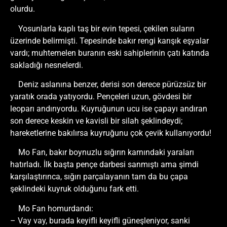
olurdu.
Yosunlarla kaplı taş bir evin tepesi, çekilen suların
üzerinde belirmişti. Tepesinde bakır rengi karışık eşyalar
vardı; muhtemelen buranın eski sahiplerinin çatı katında
sakladığı nesnelerdi.
Deniz aslanına benzer, derisi son derece pürüzsüz bir
yaratık orada yatıyordu. Pençeleri uzun, gövdesi bir
leoparı andırıyordu. Kuyruğunun ucu ise çapayı andıran
son derece keskin ve kavisli bir silah şeklindeydi;
hareketlerine bakılırsa kuyruğunu çok çevik kullanıyordu!
Mo Fan, bakır boynuzlu sığırın karnındaki yaraları
hatırladı. İlk başta pençe darbesi sanmıştı ama şimdi
karşılaştırınca, sığırı parçalayanın tam da bu çapa
şeklindeki kuyruk olduğunu fark etti.
Mo Fan homurdandı:
– Vay vay, burada keyifli keyifli güneşleniyor, sanki