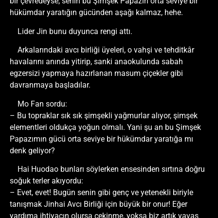
bir çevredeyse, senin bu Şimşek Papazın orta seviye bir
hükümdar yaratığın gücünden aşağı kalmaz, hehe.
Lider Jin bunu duyunca rengi attı.
Arkalarındaki avcı birliği üyeleri, o vahşi ve tehditkâr
havalarını anında yitirip, sanki anaokulunda sabah
egzersizi yapmaya hazırlanan masum çiçekler gibi
davranmaya başladılar.
Mo Fan sordu:
– Bu topraklar sık sık şimşekli yağmurlar alıyor, şimşek
elementleri oldukça yoğun olmalı. Yani şu an bu Şimşek
Papazımın gücü orta seviye bir hükümdar yaratığa mı
denk geliyor?
Hai Huodao bunları söylerken ensesinden sırtına doğru
soğuk terler akıyordu:
– Evet, evet! Bugün senin gibi genç ve yetenekli biriyle
tanışmak Jinhai Avcı Birliği için büyük bir onur! Eğer
yardıma ihtiyacın olursa çekinme, yoksa biz artık yavaş