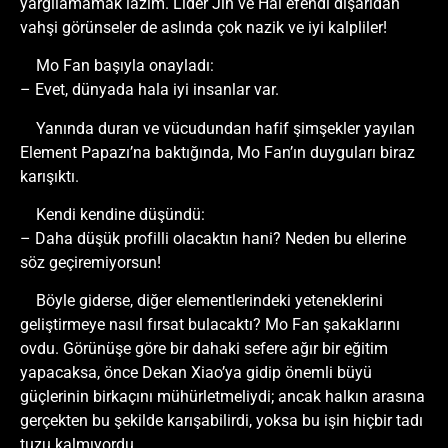
yargılamamak lazım. Lider Jin ve Hai efendi dışarıdan
vahşi görünseler de aslında çok nazik ve iyi kalpliler!
Mo Fan başıyla onayladı:
– Evet, dünyada hala iyi insanlar var.
Yanında duran ve vücudundan hafif şimşekler yayılan
Element Papazı’na baktığında, Mo Fan’ın duyguları biraz
karışıktı.
Kendi kendine düşündü:
– Daha düşük profilli olacaktın hani? Neden bu ellerine
söz geçiremiyorsun!
Böyle giderse, diğer elementlerindeki yeteneklerini
geliştirmeye nasıl fırsat bulacaktı? Mo Fan şakaklarını
ovdu. Görünüşe göre bir dahaki sefere ağır bir eğitim
yapacaksa, önce Dekan Xiao’ya gidip önemli büyü
güçlerinin birkaçını mühürletmeliydi; ancak halkın arasına
gerçekten bu şekilde karışabilirdi, yoksa bu işin hiçbir tadı
tuzu kalmıyordu.