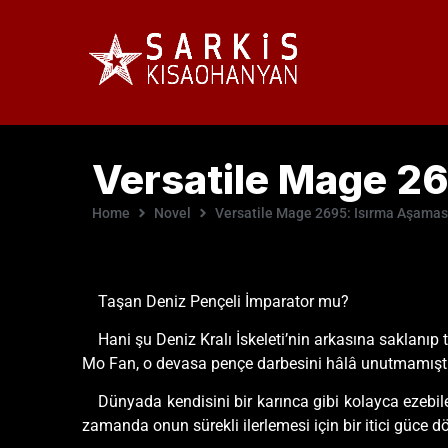
Versatile Mage 2
Home
Novel
Versatile Mage 2695: Isırma Aşamas
Taşan Deniz Pençeli İmparator mu?
Hani şu Deniz Kralı İskeleti’nin arkasına saklanı
Mo Fan, o devasa pençe darbesini hâlâ unutmamıştı.
Dünyada kendisini bir karınca gibi kolayca ezebi
zamanda onun sürekli ilerlemesi için bir itici güce 