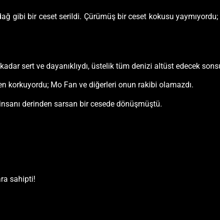
ğ gibi bir ceset serildi. Çürümüş bir ceset kokusu yaymıyordu; s
 kadar sert ve dayanıklıydı, üstelik tüm denizi altüst edecek sons
en korkuyordu; Mo Fan ve diğerleri onun rakibi olamazdı.
insanı derinden sarsan bir cesede dönüşmüştü.
ra sahipti!