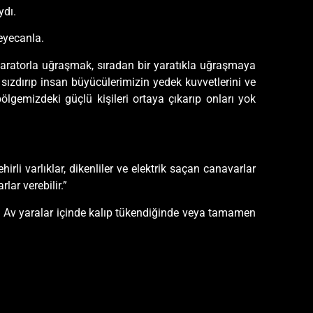
ydı.
eyecanla.
ratorla uğraşmak, sıradan bir yaratıkla uğraşmaya
 sızdırıp insan büyücülerimizin yedek kuvvetlerini ve
gemizdeki güçlü kişileri ortaya çıkarıp onları yok
hirli varlıklar, dikenliler ve elektrik saçan canavarlar
lar verebilir.”
lar. Av yaralar içinde kalıp tükendiğinde veya tamamen