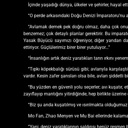
İçinde yaşadığı dünya, ülkeler ve şehirler, hayal e
“O perde arkasındaki Doğu Denizi İmparatoru’nu 
“Avlamak demek pek doğru olmaz, daha çok onu o
benzemez; çok detaylı planlar gerektirir. Bu imparat
Yasak Büyücü sayımızı öğreniyor, diğer yandan da 
ettiriyor. Güçlülerimiz birer birer yutuluyor…”
“İnsanlığın artık deniz yaratıkları tanrı ırkını ye
“Tıpkı köpekbalığı sürüsü gibi; avlarıyla karşılaştı
vardır. Kesin zafer şansları olsa bile, avları şiddetli
“Bu yüzden en güvenli yolu seçerler; avı kuşatır, e
zayıflayıp mantığını yitirdiğinde, hep birlikte üzeri
“Biz şu anda kuşatılmış ve ısırılmakta olduğumu
Mo Fan, Zhao Menyen ve Mu Bai ellerinde kalamar şi
“Yani, deniz yaratıklarının saldırısı henüz resme