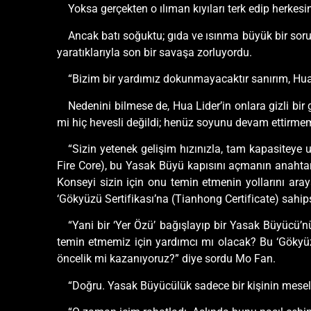
Yoksa gerçekten o ılıman kıyıları terk edip herkes
Ancak batı soğuktu; gıda ve ısınma büyük bir soru
yaratıklarıyla son bir savaşa zorluyordu.
“Bizim bir yardımız dokunmayacaktır sanırım, Hu
Nedenini bilmese de, Hua Lider’in onlara gizli bi
mi hiç hevesli değildi; henüz soyunu devam ettirme
“Sizin yetenek gelişim hızınızla, tam kapasiteye 
Fire Core), bu Yasak Büyü kapısını açmanın anahtar
Konseyi sizin için onu temin etmenin yollarını ara
‘Gökyüzü Sertifikası’na (Tianhong Certificate) sahi
“Yani bir ‘Yer Özü’ bağışlayıp bir Yasak Büyücü
temin etmemiz için yardımcı mı olacak? Bu ‘Gökyüzü 
öncelik mi kazanıyoruz?” diye sordu Mo Fan.
“Doğru. Yasak Büyücülük sadece bir kişinin mesele