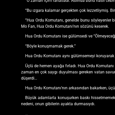
“O zaman içim rahatladı. Aslında bunu nasıl cebi
“Bu ızgara kalamar gerçekten çok lezzetliymiş. Bi
“Hua Ordu Komutanı, genelde bunu söyleyenler bi
Mo Fan, Hua Ordu Komutanı’nın sözünü keserek.
Hua Ordu Komutanı ise gülümsedi ve “Ölmeyeceği
“Böyle konuşmamak gerek.”
Hua Ordu Komutanı aynı gülümsemeyi koruyarak 
Üçlü de hemen ayağa fırladı. Hua Ordu Komutanı 
zaman en çok saygı duyulması gereken vatan savunuc
düşerdi…
Hua Ordu Komutanı’nın arkasından bakarken, üçü d
Büyük adamlarla konuşurken baskı hissetmemek im
nedeni, onun gibilerin ayakta durmasıydı.
…