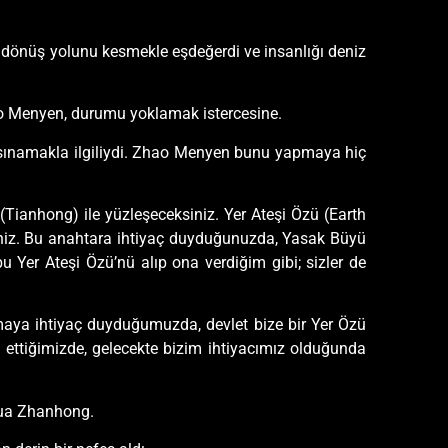
ri dönüş yolunu kesmekle eşdeğerdi ve insanlığı deniz
ao Menyen, durumu yoklamak istercesine.
ru sınamakla ilgiliydi. Zhao Menyen bunu yapmaya hiç
(Tianhong) ile yüzleşeceksiniz. Yer Ateşi Özü (Earth
siniz. Bu anahtara ihtiyaç duyduğunuzda, Yasak Büyü
 Yer Ateşi Özü’nü alıp ona verdiğim gibi; sizler de
maya ihtiyaç duyduğumuzda, devlet bize bir Yer Özü
m ettiğimizde, gelecekte bizim ihtiyacımız olduğunda
 Hua Zhanhong.