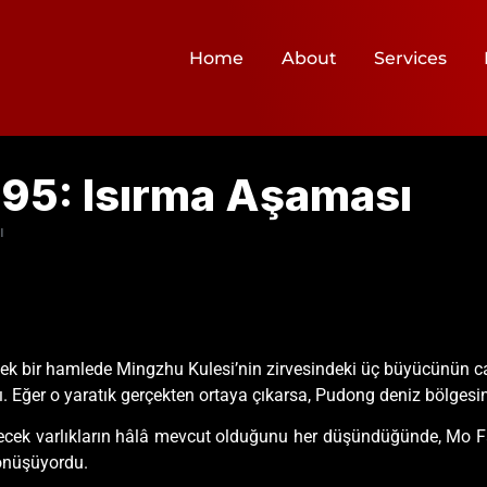
Home
About
Services
695: Isırma Aşaması
ı
p tek bir hamlede Mingzhu Kulesi’nin zirvesindeki üç büyücünün 
 Eğer o yaratık gerçekten ortaya çıkarsa, Pudong deniz bölgesin
lecek varlıkların hâlâ mevcut olduğunu her düşündüğünde, Mo Fa
dönüşüyordu.