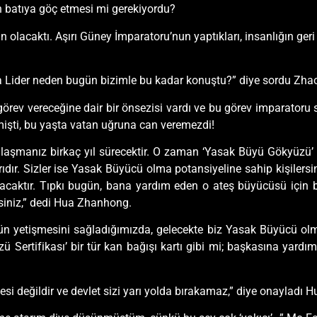
in batıya göç etmesi mi gerekiyordu?
n olacaktı. Aşırı Güney İmparatoru’nun yaptıkları, insanlığın ge
a Lider neden bugün bizimle bu kadar konuştu?” diye sordu Zh
r görev vereceğine dair bir önsezisi vardı ve bu görev imparato
mişti, bu yaşta vatan uğruna can veremezdi!
ulaşmanız birkaç yıl sürecektir. O zaman ‘Yasak Büyü Gökyüzü’ 
ıdır. Sizler ise Yasak Büyücü olma potansiyeline sahip kişiler
yacaktır. Tıpkı bugün, bana yardım eden o ateş büyücüsü için bu
psiniz,” dedi Hua Zhanhong.
’nün yetişmesini sağladığımızda, gelecekte biz Yasak Büyücü ol
Sertifikası’ bir tür kan bağışı kartı gibi mi; başkasına yardı
si değildir ve devlet sizi yarı yolda bırakamaz,” diye onayladı