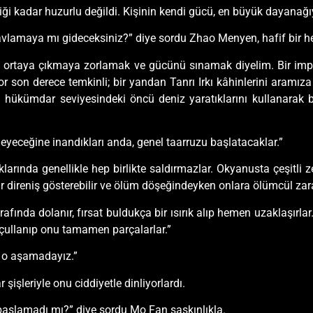
ttiği kadar huzurlu değildi. Kişinin kendi gücü, en büyük dayanağı
avlamaya mı gideceksiniz?” diye sordu Zhao Menyen, hafif bir h
rtaya çıkmaya zorlamak ve gücünü sınamak diyelim. Bir impa
or son derece temkinli; bir yandan Tanrı Irkı kâhinlerini aramıza
hükümdar seviyesindeki öncü deniz yaratıklarını kullanarak böl
nemeyeceğine inandıkları anda, genel taarruzu başlatacaklar.”
klarında genellikle hep birlikte saldırmazlar. Okyanusta çeşitli ze
 bir direniş gösterebilir ve ölüm döşeğindeyken onlara ölümcül zarar
trafında dolanır, fırsat buldukça bir ısırık alıp hemen uzaklaşır
ne çullanıp onu tamamen parçalarlar.”
z o aşamadayız.”
şleriyle onu ciddiyetle dinliyorlardı.
n başlamadı mı?” diye sordu Mo Fan şaşkınlıkla.