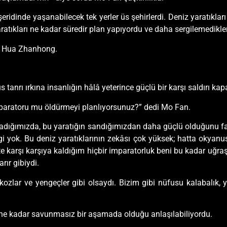
 şeridinde yaşanabilecek tek yerler üs şehirlerdi. Deniz yaratıkla
atıkları ne kadar süredir plan yapıyordu ve daha sergilemedikler
di Hua Zhanhong.
 tanrı ırkına insanlığın hâlâ yeterince güçlü bir karşı saldırı ka
mparatoru mu öldürmeyi planlıyorsunuz?” dedi Mo Fan.
nadığımızda, bu yaratığın sandığımızdan daha güçlü olduğunu fa
gi yok. Bu deniz yaratıklarının zekâsı çok yüksek; hatta okyanu
karşı karşıya kaldığım hiçbir imparatorluk beni bu kadar uğraşt
rır gibiydi.
kozlar ve yengeçler gibi olsaydı. Bizim gibi nüfusu kalabalık, yü
n ne kadar savunmasız bir aşamada olduğu anlaşılabiliyordu.