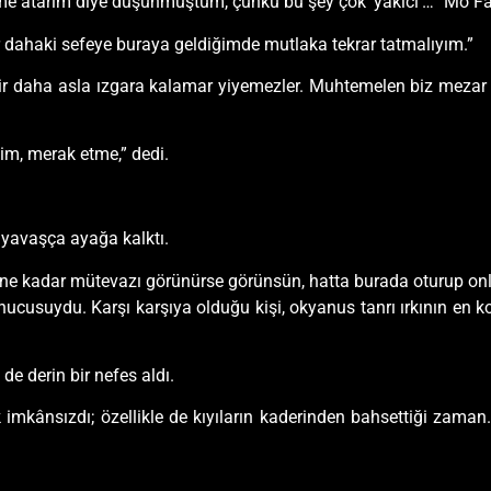
me atarım diye düşünmüştüm, çünkü bu şey çok ‘yakıcı’…” Mo Fan 
r dahaki sefeye buraya geldiğimde mutlaka tekrar tatmalıyım.”
r daha asla ızgara kalamar yiyemezler. Muhtemelen biz mezar ta
m, merak etme,” dedi.
yavaşça ayağa kalktı.
ne kadar mütevazı görünürse görünsün, hatta burada oturup onla
usuydu. Karşı karşıya olduğu kişi, okyanus tanrı ırkının en k
e derin bir nefes aldı.
kânsızdı; özellikle de kıyıların kaderinden bahsettiği zaman.