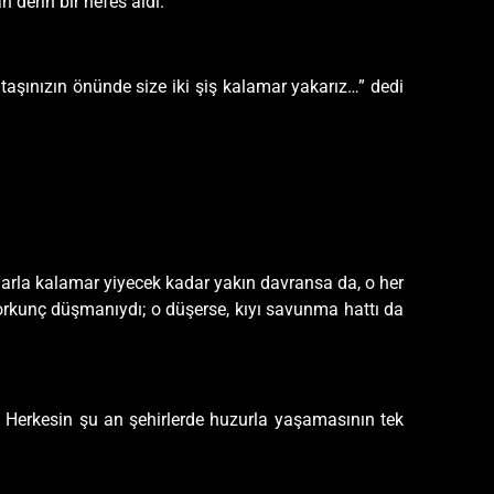
derin bir nefes aldı.
şınızın önünde size iki şiş kalamar yakarız…” dedi
rla kalamar yiyecek kadar yakın davransa da, o her
orkunç düşmanıydı; o düşerse, kıyı savunma hattı da
 Herkesin şu an şehirlerde huzurla yaşamasının tek