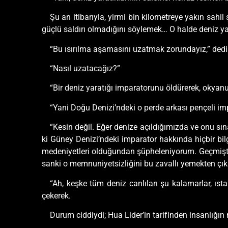
Şu an itibarıyla, yirmi bin kilometreye yakın sahil
güçlü saldırı olmadığını söylemek… O halde deniz yar
“Bu ısırılma aşamasını uzatmak zorundayız,” de
“Nasıl uzatacağız?”
“Bir deniz yaratığı imparatorunu öldürerek, okyanus
“Yani Doğu Denizi’ndeki o perde arkası pençeli i
“Kesin değil. Eğer denize açıldığımızda ve onu sı
ki Güney Denizi’ndeki imparator hakkında hiçbir bil
medeniyetleri olduğundan şüpheleniyorum. Geçmişte 
sanki o memnuniyetsizliğini bu zavallı yemekten çıka
“Ah, keşke tüm deniz canlıları şu kalamarlar, ısta
çekerek.
Durum ciddiydi; Hua Lider’in tarifinden insanlığı