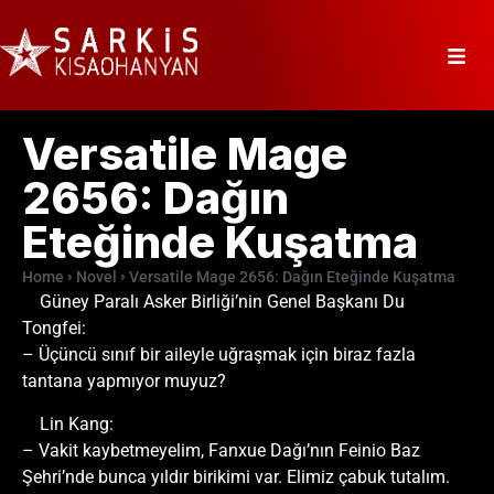
Versatile Mage
2656: Dağın
Eteğinde Kuşatma
Home
Novel
Versatile Mage 2656: Dağın Eteğinde Kuşatma
Güney Paralı Asker Birliği’nin Genel Başkanı Du
Tongfei:
– Üçüncü sınıf bir aileyle uğraşmak için biraz fazla
tantana yapmıyor muyuz?
Lin Kang:
– Vakit kaybetmeyelim, Fanxue Dağı’nın Feinio Baz
Şehri’nde bunca yıldır birikimi var. Elimiz çabuk tutalım.