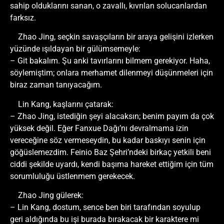
sahip olduklarını sanan, o zavallı, kıvrılan solucanlardan
farksız.
Zhao Jing, seçkin savaşçıların bir araya gelişini izlerken
yüzünde ışıldayan bir gülümsemeyle:
– Git bakalım. Şu anki tavırlarını bilmem gerekiyor. Haha,
söylemiştim; onlara merhamet dilenmeyi düşünmeleri için
biraz zaman tanıyacağım.
Lin Kang, kaşlarını çatarak:
– Zhao Jing, istediğin şeyi alacaksın; benim payım da çok
yüksek değil. Eğer Fanxue Dağı’nı devralmama izin
vereceğine söz vermeseydin, bu kadar baskıyı senin için
göğüslemezdim. Feinio Baz Şehri’ndeki birkaç yetkili beni
ciddi şekilde uyardı, kendi başıma hareket ettiğim için tüm
sorumluluğu üstlenmem gerekecek.
Zhao Jing gülerek:
– Lin Kang, dostum, sence ben biri tarafından soyulup
geri aldığında bu işi burada bırakacak bir karaktere mi