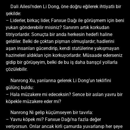
Dali Ailesi’nden Li Dong, öne doğru eğilerek ihtiyatlı bir
şekilde:
– Liderler, birkaç lider, Fanxue Dağı ile görüşmem için beni
yukarı gönderebilir misiniz? Sanırım artık korkudan
titriyorlardır. Sonuçta bir anda herkesin hedefi haline
geldiler. Belki de çoktan pişman olmuşlardır; hadlerini
aşan insanları gücendirip, kendi statülerine yakışmayan
hazineleri aldıkları için korkuyorlardır. Müsaade ederseniz
gidip bir görüşeyim, belki de bu iş daha barışçıl yollarla
çözülebilir.
Nanrong Xu, yanlarına gelerek Li Dong’un teklifini
gülünç buldu:
– Hala müzakere mi edeceksin? Sence bir aslan yavru bir
köpekle müzakere eder mi?
Nanrong Ni gelip küçümseyen bir tavırla:
– Yavru köpek mi? Fanxue Dağı’na fazla değer
veriyorsun. Onlar ancak kirli çamurda yuvarlanıp her şeye