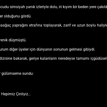
du simsiyah yanık izleriyle dolu, iri kıyım bir beden yere çakıld
ger olduğunu gördü.
aağaç yaprağını etrafına toplayarak, zarif ve uzun boylu haliyle 
 yenik düşmüştü.
durum diğer üyeler için dünyanın sonunun gelmesi gibiydi.
ü dizisine bakarak, geriye kalanların neredeyse tamamı içgüdü
ir gülümseme sundu:
 Hepimiz Çinliyiz…