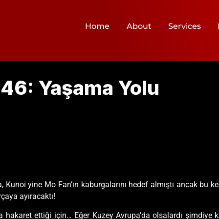
Home
About
Services
646: Yaşama Yolu
anda, Kunoi yine Mo Fan’ın kaburgalarını hedef almıştı ancak bu
rçaya ayıracaktı!
a hakaret ettiği için… Eğer Kuzey Avrupa’da olsalardı şimdiye