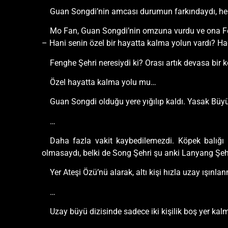
Guan Songdi’nin amcası durumun farkındaydı, hem
Mo Fan, Guan Songdi’nin omzuna vurdu ve ona Feng
– Hani senin özel bir hayatta kalma yolun vardı? Ha
Fenghe Şehri neresiydi ki? Orası artık devasa bir k
Özel hayatta kalma yolu mu…
Guan Songdi olduğu yere yığılıp kaldı. Yasak Büy
…
Daha fazla vakit kaybedilemezdi. Köpek balığı a
olmasaydı, belki de Song Şehri şu anki Lanyang Şehr
Yer Ateşi Özü’nü alarak, altı kişi hızla uzay ışınla
…
Uzay büyü dizisinde sadece iki kişilik boş yer kalm