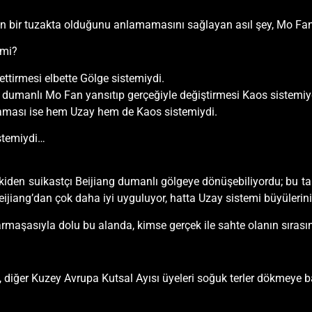
rin bir tuzakta olduğunu anlamamasını sağlayan asıl şey, Mo Fan’
 mi?
ttirmesi elbette Gölge sistemiydi.
r dumanlı Mo Fan yansıtıp gerçeğiyle değiştirmesi Kaos sistemiy
laması ise hem Uzay hem de Kaos sistemiydi.
istemiydi…
kiden suikastçı Beijiang dumanlı gölgeye dönüşebiliyordu; bu 
ijiang’dan çok daha iyi uyguluyor, hatta Uzay sistemi büyülerini 
rmaşasıyla dolu bu alanda, kimse gerçek ile sahte olanın sırası
a, diğer Kuzey Avrupa Kutsal Ayısı üyeleri soğuk terler dökmeye b