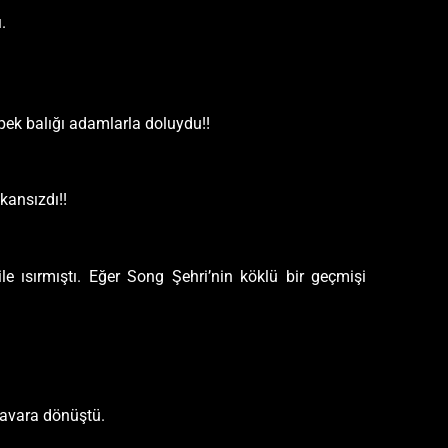
.
köpek balığı adamlarla doluydu!!
kansızdı!!
e ısırmıştı. Eğer Song Şehri’nin köklü bir geçmişi
anavara dönüştü.