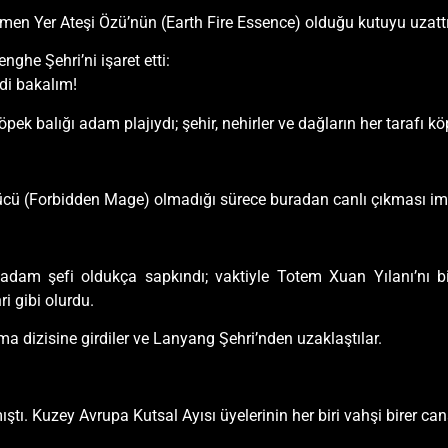
en Yer Ateşi Özü’nün (Earth Fire Essence) olduğu kutuyu uzattı
he Şehri’ni işaret etti:
di bakalım!
öpek balığı adam plajıydı; şehir, nehirler ve dağların her tarafı 
ücü (Forbidden Mage) olmadığı sürece buradan canlı çıkması im
dam şefi oldukça sapkındı; vaktiyle Totem Xuan Yılanı’nı bil
i gibi olurdu.
nma dizisine girdiler ve Lanyang Şehri’nden uzaklaştılar.
ıştı. Kuzey Avrupa Kutsal Ayısı üyelerinin her biri vahşi birer c