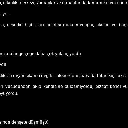
r, etkinlik merkezi, yamaçlar ve ormanlar da tamamen ters dön
biydi.
da, cesedin hiçbir acı belirtisi göstermediğini, aksine en 
anzaralar gerçeğe daha çok yaklaşıyordu.
ydi!
ıktan dışarı çıkan o değildi; aksine, onu havada tutan kişi bizzat
n vücudundan akıp kendisine bulaşmıyordu; bizzat kendi vücu
boyuyordu.
ısında dehşete düşmüştü.