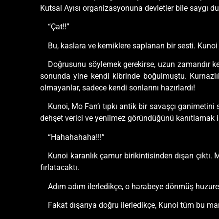
Kutsal Ayısı organizasyonuna devletler bile saygı d
“Çat!!”
Bu, kaslara ve kemiklere saplanan bir sesti. Kuno
Doğrusunu söylemek gerekirse, uzun zamandır kend
sonunda yine kendi kibrinde boğulmuştu. Kurnazlık
olmayanlar, sadece kendi sonlarını hazırlardı!
Kunoi, Mo Fan’ı tıpkı antik bir savaşçı ganimetini
dehşet verici ve yenilmez göründüğünü kanıtlamak i
“Hahahahaha!!!”
Kunoi karanlık çamur birikintisinden dışarı çıktı.
fırlatacaktı.
Adım adım ilerledikçe, o harabeye dönmüş huzurev
Fakat dışarıya doğru ilerledikçe, Kunoi tüm bu ma