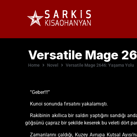
Versatile Mage 2
Home
Novel
Versatile Mage 2646: Yaşama Yolu
“Geber!!!”
Kunoi sonunda fırsatını yakalamıştı.
Rakibinin akıllıca bir saldırı yaptığını sandığı 
göğsünü çapraz bir şekilde keserek bu veleti dört pa
Zamanlarını çaldığı, Kuzey Avrupa Kutsal Ayısı’n