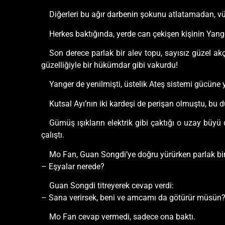
Diğerleri bu ağır darbenin şokunu atlatamadan, vücu
Herkes baktığında, yerde can çekişen kişinin Yan
Son derece parlak bir alev topu, sayısız güzel akç
güzelliğiyle bir hükümdar gibi vakurdu!
Yanger de yenilmişti, üstelik Ateş sistemi gücüne
Kutsal Ayı’nın iki kardeşi de perişan olmuştu, bu 
Gümüş ışıkların elektrik gibi çaktığı o uzay büy
çalıştı.
Mo Fan, Guan Songdi’ye doğru yürürken parlak b
– Eşyalar nerede?
Guan Songdi titreyerek cevap verdi:
– Sana verirsek, beni ve amcamı da götürür müsün?
Mo Fan cevap vermedi, sadece ona baktı.