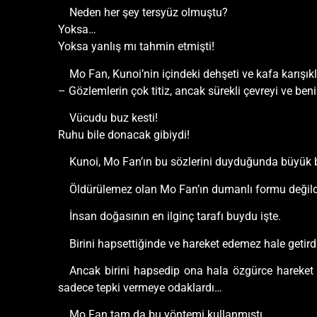
Neden her şey tersyüz olmuştu?
Yoksa…
Yoksa yanlış mı tahmin etmişti!
Mo Fan, Kunoi’nin içindeki dehşeti ve kafa karışık
– Gözlemlerin çok titiz, ancak sürekli çevreyi ve ben
Vücudu buz kesti!
Ruhu bile donacak gibiydi!
Kunoi, Mo Fan’ın bu sözlerini duyduğunda büyük bi
Öldürülemez olan Mo Fan’ın dumanlı formu değildi
İnsan doğasının en ilginç tarafı buydu işte.
Birini hapsettiğinde ve hareket edemez hale getird
Ancak birini hapsedip ona hala özgürce hareket ed
sadece tepki vermeye odaklardı…
Mo Fan tam da bu yöntemi kullanmıştı.