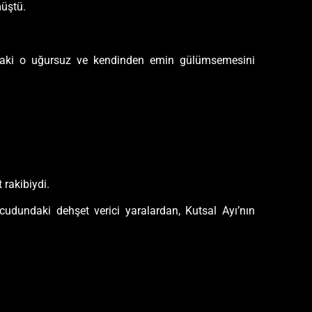
müştü.
baştaki o uğursuz ve kendinden emin gülümsemesini
 rakibiydi.
dundaki dehşet verici yaralardan, Kutsal Ayı’nın