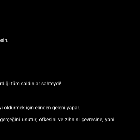
sin.
iği tüm saldırılar sahteydi!
yi öldürmek için elinden geleni yapar.
erçeğini unutur; öfkesini ve zihnini çevresine, yani