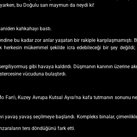
uyarken, bu Doğulu sarı maymun da neydi ki!
i aniden kahkahayı bastı.
ine bu kadar zor anlar yaşatan bir rakiple karşılaşmamıştı. B
 herkesin mükemmel şekilde icra edebileceği bir şey değildi; y
 sergiliyormuş gibi havaya kaldırdı. Düşmanın kanının üzerine ak
stercesine vücuduna bulaştırdı.
 Mo Fan’ı, Kuzey Avrupa Kutsal Ayısı’na kafa tutmanın sonunu net
i yavaş yavaş seçilmeye başlandı. Kompleks binalar, çimenlikler
nzaraların ters döndüğünü fark etti.