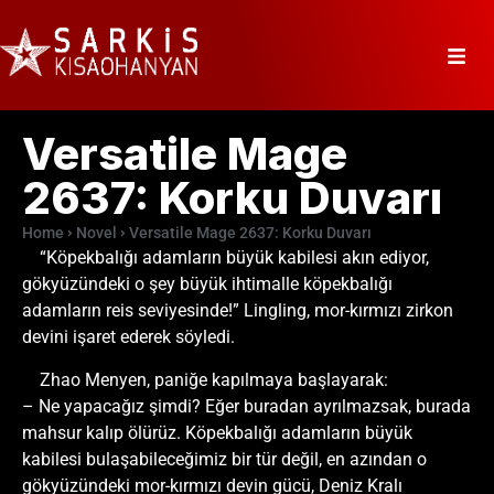
Versatile Mage
2637: Korku Duvarı
Home
Novel
Versatile Mage 2637: Korku Duvarı
“Köpekbalığı adamların büyük kabilesi akın ediyor,
gökyüzündeki o şey büyük ihtimalle köpekbalığı
adamların reis seviyesinde!” Lingling, mor-kırmızı zirkon
devini işaret ederek söyledi.
Zhao Menyen, paniğe kapılmaya başlayarak:
– Ne yapacağız şimdi? Eğer buradan ayrılmazsak, burada
mahsur kalıp ölürüz. Köpekbalığı adamların büyük
kabilesi bulaşabileceğimiz bir tür değil, en azından o
gökyüzündeki mor-kırmızı devin gücü, Deniz Kralı