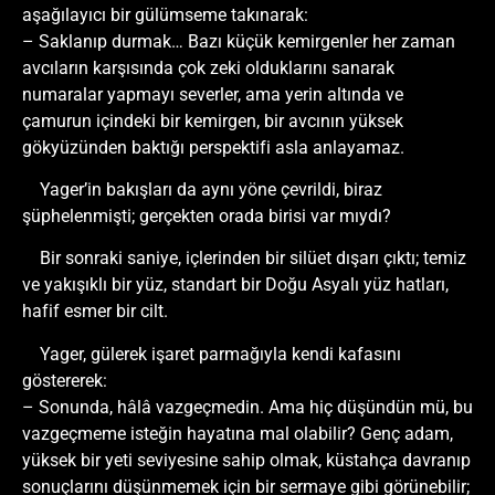
aşağılayıcı bir gülümseme takınarak:
– Saklanıp durmak… Bazı küçük kemirgenler her zaman
avcıların karşısında çok zeki olduklarını sanarak
numaralar yapmayı severler, ama yerin altında ve
çamurun içindeki bir kemirgen, bir avcının yüksek
gökyüzünden baktığı perspektifi asla anlayamaz.
Yager’in bakışları da aynı yöne çevrildi, biraz
şüphelenmişti; gerçekten orada birisi var mıydı?
Bir sonraki saniye, içlerinden bir silüet dışarı çıktı; temiz
ve yakışıklı bir yüz, standart bir Doğu Asyalı yüz hatları,
hafif esmer bir cilt.
Yager, gülerek işaret parmağıyla kendi kafasını
göstererek:
– Sonunda, hâlâ vazgeçmedin. Ama hiç düşündün mü, bu
vazgeçmeme isteğin hayatına mal olabilir? Genç adam,
yüksek bir yeti seviyesine sahip olmak, küstahça davranıp
sonuçlarını düşünmemek için bir sermaye gibi görünebilir;