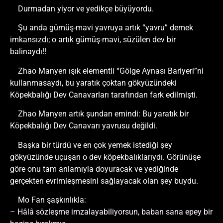
Durmadan yiyor ve yedikçe büyüyordu.
Şu anda gümüş-mavi yavruya artık “yavru” demek
imkansızdı; o artık gümüş-mavi, süzülen dev bir
balinaydı!!
Zhao Manyen ışık elementli “Gölge Aynası Bariyeri”ni
kullanmasaydı, bu yaratık çoktan gökyüzündeki
Köpekbalığı Dev Canavarları tarafından fark edilmişti.
Zhao Manyen artık şundan emindi: Bu yaratık bir
Köpekbalığı Dev Canavarı yavrusu değildi.
Başka bir türdü ve en çok yemek istediği şey
gökyüzünde uçuşan o dev köpekbalıklarıydı. Görünüşe
göre onu tam anlamıyla doyuracak ve yediğinde
gerçekten evrimleşmesini sağlayacak olan şey buydu.
Mo Fan şaşkınlıkla:
– Hâlâ sözleşme imzalayabiliyorsun, baban sana epey bir