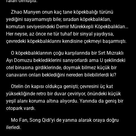
falan olmuştu.
Zhao Manyen onun kaç tane köpekbalığı türünü
yediğini sayamamıştı bile; sıradan köpekbalıkları,
komutan seviyesindeki Demir Mürekkepli Köpekbalıkları…
Her neyse, az önce ne tür tuhaf bir sinyal yaydıysa,
çevredeki köpekbalıklarını kendisine çekmeyi başarmıştı.
O köpekbalıklarının çoğu karşılarında bir Sırt Mızraklı
Ayı Domuzu beklediklerini sanıyorlardı ama U şeklindeki
otel binasına girdiklerinde, doymak bilmez küçük bir
canavarın onları beklediğini nereden bilebilirlerdi ki?
Otelin ön kapısı oldukça genişti; çevresini üç kat
yüksekliğinde retro bir duvar çeviriyor, önündeki küçük
yeşil alanı koruma altına alıyordu. Yanında da geniş bir
otopark vardı.
Mo Fan, Song Qidi’yi de yanına alarak oraya doğru
ilerledi.