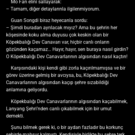
Mo Fan elini sallayarak:
– Tamam, diğer detaylarınla ilgilenmiyorum.
Guan Songdi biraz heyecanla sordu:
– Şimdi buradan ayrılacak mıyız? Ama bu şehrin her
köşesinde koku alma duyusu çok keskin olan bir
Köpekbalığı Dev Canavarı var, hiçbir canlı onların
gözünden kaçamaz… Hayır, hayır, sen buraya nasıl girdin?
O Köpekbalığı Dev Canavarlarının algısından nasıl kaçtın!
Karşısındaki kişi kendi gibi zorla kaçırılmamışsa ve bir
görev üzerine gelmiş bir avcıysa, bu, Köpekbalığı Dev
Canavarlarının algısından kaçıp şehre sızabildiği
anlamına geliyordu.
Köpekbalığı Dev Canavarlarının algısından kaçabilmek,
Lanyang Şehri’nden canlı çıkabilmek için bir umut
demekti.
Şunu bilmek gerek ki, o bir aydan fazladır bu korkunç
şehirde mahsur kalmıştı. Kendisiyle birlikte bu şehre terk