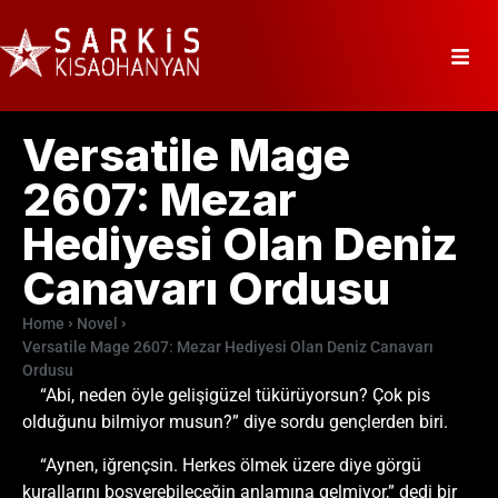
Versatile Mage
2607: Mezar
Hediyesi Olan Deniz
Canavarı Ordusu
Home
Novel
Versatile Mage 2607: Mezar Hediyesi Olan Deniz Canavarı
Ordusu
“Abi, neden öyle gelişigüzel tükürüyorsun? Çok pis
olduğunu bilmiyor musun?” diye sordu gençlerden biri.
“Aynen, iğrençsin. Herkes ölmek üzere diye görgü
kurallarını boşverebileceğin anlamına gelmiyor,” dedi bir