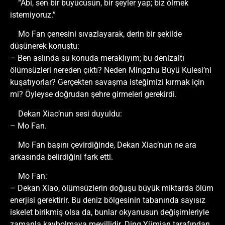
“Abi, sen bir büyücüsün, bir şeyler yap; biz ölmek
istemiyoruz.”
Mo Fan çenesini sıvazlayarak, derin bir şekilde
düşünerek konuştu:
– Ben aslında şu konuda meraklıyım; bu denizaltı
ölümsüzleri nereden çıktı? Neden Mingzhu Büyü Kulesi’ni
kuşatıyorlar? Gerçekten savaşma isteğimizi kırmak için
mi? Öyleyse doğrudan şehre girmeleri gerekirdi.
Dekan Xiao’nun sesi duyuldu:
– Mo Fan.
Mo Fan başını çevirdiğinde, Dekan Xiao’nun ne ara
arkasında belirdiğini fark etti.
Mo Fan:
– Dekan Xiao, ölümsüzlerin doğuşu büyük miktarda ölüm
enerjisi gerektirir. Bu deniz bölgesinin tabanında sayısız
iskelet birikmiş olsa da, bunlar okyanusun değişimleriyle
zamanla kaybolmaya meyillidir. Ding Yümian tarafından