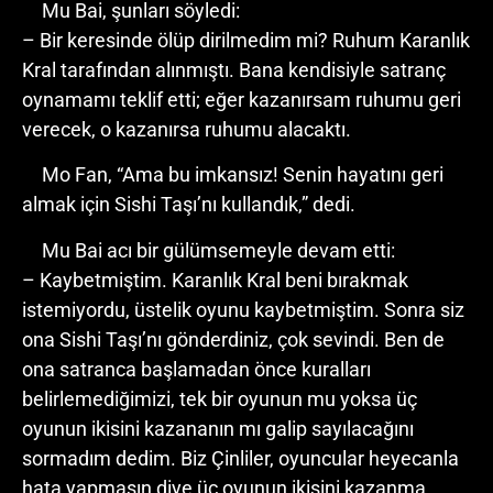
Mu Bai, şunları söyledi:
– Bir keresinde ölüp dirilmedim mi? Ruhum Karanlık
Kral tarafından alınmıştı. Bana kendisiyle satranç
oynamamı teklif etti; eğer kazanırsam ruhumu geri
verecek, o kazanırsa ruhumu alacaktı.
Mo Fan, “Ama bu imkansız! Senin hayatını geri
almak için Sishi Taşı’nı kullandık,” dedi.
Mu Bai acı bir gülümsemeyle devam etti:
– Kaybetmiştim. Karanlık Kral beni bırakmak
istemiyordu, üstelik oyunu kaybetmiştim. Sonra siz
ona Sishi Taşı’nı gönderdiniz, çok sevindi. Ben de
ona satranca başlamadan önce kuralları
belirlemediğimizi, tek bir oyunun mu yoksa üç
oyunun ikisini kazananın mı galip sayılacağını
sormadım dedim. Biz Çinliler, oyuncular heyecanla
hata yapmasın diye üç oyunun ikisini kazanma