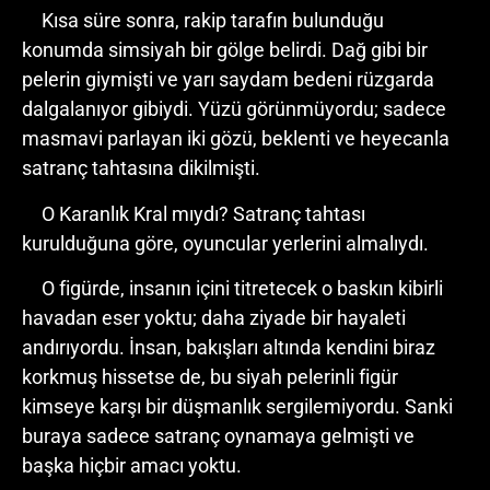
Kısa süre sonra, rakip tarafın bulunduğu
konumda simsiyah bir gölge belirdi. Dağ gibi bir
pelerin giymişti ve yarı saydam bedeni rüzgarda
dalgalanıyor gibiydi. Yüzü görünmüyordu; sadece
masmavi parlayan iki gözü, beklenti ve heyecanla
satranç tahtasına dikilmişti.
O Karanlık Kral mıydı? Satranç tahtası
kurulduğuna göre, oyuncular yerlerini almalıydı.
O figürde, insanın içini titretecek o baskın kibirli
havadan eser yoktu; daha ziyade bir hayaleti
andırıyordu. İnsan, bakışları altında kendini biraz
korkmuş hissetse de, bu siyah pelerinli figür
kimseye karşı bir düşmanlık sergilemiyordu. Sanki
buraya sadece satranç oynamaya gelmişti ve
başka hiçbir amacı yoktu.