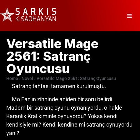
Versatile Mage
2561: Satranç
Oyuncusu
Home
Novel
Versatile Mage 2561: Satranç Oyuncusu
Satranç tahtası tamamen kurulmuştu.
Mo Fan’ın zihninde aniden bir soru belirdi.
Madem bir satranç oyunu oynanıyordu, o halde
Karanlık Kral kiminle oynuyordu? Yoksa kendi
kendisiyle mi? Kendi kendine mi satranç oynuyordu
yani?