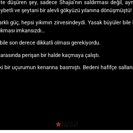
 düşüren şey, sadece Shajia’nın saldırması değil, ay
eybetli ve şeytani bir alevli gökyüzü yılanına dönüşmüştü!
rklı güç, hepsi yıkımın zirvesindeydi. Yasak büyüler bile
çıkması imkansızdı…
ile son derece dikkatli olması gerekiyordu.
 arasında perişan bir halde kaçmaya çalıştı.
aki bir uçurumun kenarına basmıştı. Bedeni hafifçe salla