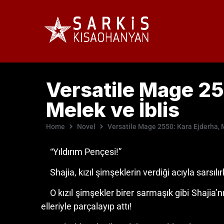
Versatile Mage 25
Melek ve İblis
Home
Novel
Versatile Mage 2550: Kara Ejderha, M
“Yıldırım Pençesi!”
Shajia, kızıl şimşeklerin verdiği acıyla sarsılı
O kızıl şimşekler birer sarmaşık gibi Shajia’nı
elleriyle parçalayıp attı!