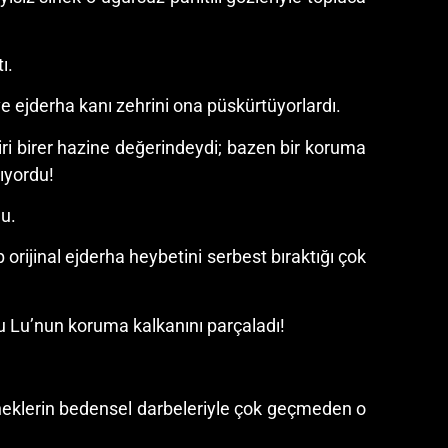
ı.
 ve ejderha kanı zehrini ona püskürtüyorlardı.
biri birer hazine değerindeydi; bazen bir koruma
lıyordu!
du.
p orijinal ejderha heybetini serbest bıraktığı çok
u Lu’nun koruma kalkanını parçaladı!
 sineklerin bedensel darbeleriyle çok geçmeden o