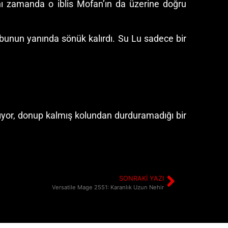
nı zamanda o iblis Mofan’ın da üzerine doğru
 bunun yanında sönük kalırdı. Su Lu sadece bir
nıyor, donup kalmış kolundan durduramadığı bir
SONRAKI YAZI
Versatile Mage 2551: Karanlık Uzun Nehir