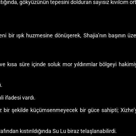
pıştığında, gökyüzünün tepesini dolduran sayısız kıvılcım or
ni bir ışık huzmesine dönüşerek, Shajia’nın başının üz
ve kısa süre içinde soluk mor yıldırımlar bölgeyi hakimiy
ü.
i ifadesi vardı.
z bir şekilde küçümsenmeyecek bir güce sahipti; Xizhe’
afından kıstırıldığında Su Lu biraz telaşlanabilirdi.