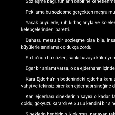
Sözleşme bağı, ruhların birbirine kenetlenm
Peki ama bu sözleşme gerçekten meşru m
Yasak büyülerle, ruh kırbaçlarıyla ve kölele
kelepçelerinden ibaretti.
Dahası, meşru bir sözleşme olsa bile, ins
büyülerle sınırlamak oldukça zordu.
Su Lu’nun bu sözleri, sanki havaya kükrüyor
Eğer bir anlamı varsa, o da ejderhanın içind
Kara Ejderha’nın bedenindeki ejderha kanı a
vahşi ve tekinsiz birer kan ejderhası sineğine 
Kan ejderhası sineklerinin sayısı o kadar f
doldu; gökyüzü karardı ve Su Lu kendini bir sin
Sineklerin her birinin, kıpkırmızı parlayan te