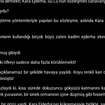
esi demekti; Kara Ejderha, Su Lu’nun sözleşmeli canavarıy
uydu?
ştirme yöntemleriyle yapılan bu sözleşme, aslında Kara E
anların kullandığı birçok büyü zaten kadim ejderha ırk
muş gibiydi.
eki öfkeyi sadece daha fazla körüklemekti!
çıklanamaz bir şekilde havaya yayıldı. Koyu renkli kan d
dönüştü!
azlaydı ki, kısa sürede dokuzuncu gökyüzü katmanını kap
ek yuvasının, bir sinek ormanının içine düşmüş gibi hissett
k bir gözü vardı. Kara Ejderha’nın kükremesiyle birlikte, sa