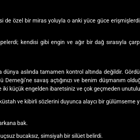
ikisi de özel bir miras yoluyla o anki yüce güce erişmişler
epelerdi; kendisi gibi engin ve ağır bir dağ sırasıyla çar
ünya aslında tamamen kontrol altında değildir. Gördü
üyü Derneği’ne savaş açtığınızı ve benim düşmanım ol
e iki küçük engelden ibaretsiniz ve çok geçmeden unutulu
tah ve kibirli sözlerini duyunca alaycı bir gülümseme yer
arkana bak.
uçsuz bucaksız, simsiyah bir silüet belirdi.