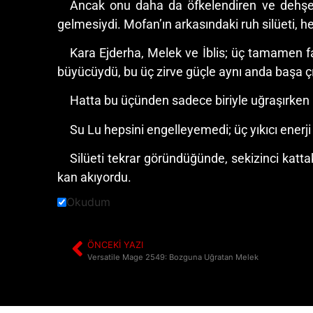
Ancak onu daha da öfkelendiren ve dehşete
gelmesiydi. Mofan’ın arkasındaki ruh silüeti, h
Kara Ejderha, Melek ve İblis; üç tamamen fa
büyücüydü, bu üç zirve güçle aynı anda başa 
Hatta bu üçünden sadece biriyle uğraşırken b
Su Lu hepsini engelleyemedi; üç yıkıcı enerji
Silüeti tekrar göründüğünde, sekizinci katt
kan akıyordu.
Okudum
ÖNCEKI YAZI
Versatile Mage 2549: Bozguna Uğratan Melek