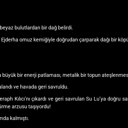
 beyaz bulutlardan bir dağ belirdi.
 Ejderha omuz kemiğiyle doğrudan çarparak dağı bir köpük 
a büyük bir enerji patlaması, metalik bir topun ateşlenmesi
alandı ve havada geri savruldu.
aph Kılıcı’nı çıkardı ve geri savrulan Su Lu’ya doğru sa
dürme arzusu taşıyordu!
mda kalmıştı.