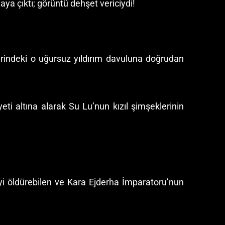
taya çıktı; görüntü dehşet vericiydi!
erindeki o uğursuz yıldırım davuluna doğrudan
eti altına alarak Su Lu’nun kızıl şimşeklerinin
yi öldürebilen ve Kara Ejderha İmparatoru’nun