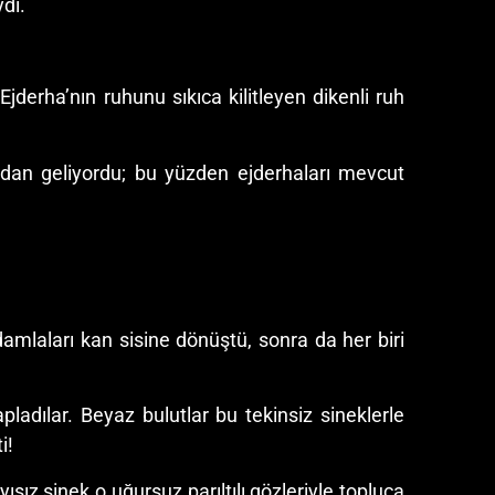
dı.
jderha’nın ruhunu sıkıca kilitleyen dikenli ruh
ından geliyordu; bu yüzden ejderhaları mevcut
amlaları kan sisine dönüştü, sonra da her biri
ladılar. Beyaz bulutlar bu tekinsiz sineklerle
i!
yısız sinek o uğursuz parıltılı gözleriyle topluca