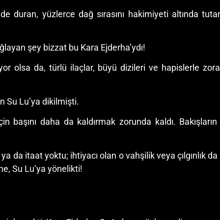
e duran, yüzlerce dağ sırasını hakimiyeti altında tutan
layan şey bizzat bu Kara Ejderha’ydı!
r olsa da, türlü ilaçlar, büyü dizileri ve hapislerle z
n Su Lu’ya dikilmişti.
çin başını daha da kaldırmak zorunda kaldı. Bakışların
a da itaat yoktu; ihtiyacı olan o vahşilik veya çılgınlık d
ne, Su Lu’ya yönelikti!