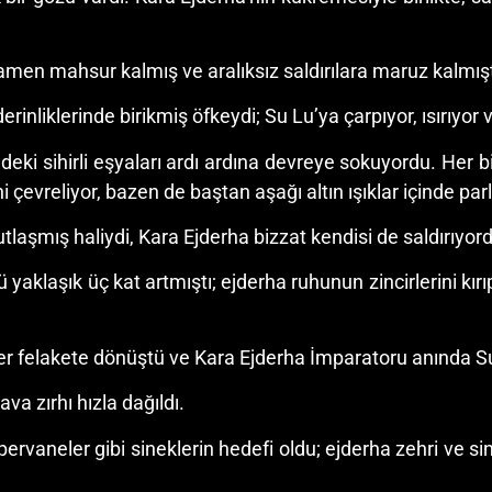
men mahsur kalmış ve aralıksız saldırılara maruz kalmışt
derinliklerinde birikmiş öfkeydi; Su Lu’ya çarpıyor, ısırıyor
ndeki sihirli eşyaları ardı ardına devreye sokuyordu. Her 
i çevreliyor, bazen de baştan aşağı altın ışıklar içinde par
laşmış haliydi, Kara Ejderha bizzat kendisi de saldırıyor
 yaklaşık üç kat artmıştı; ejderha ruhunun zincirlerini kırı
kler felakete dönüştü ve Kara Ejderha İmparatoru anında S
va zırhı hızla dağıldı.
n pervaneler gibi sineklerin hedefi oldu; ejderha zehri ve