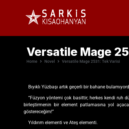
Versatile Mage 25
Home
Novel
Versatile Mage 2531: Tek Varisi
Bıyıklı Yüzbaşı artık geçerli bir bahane bulamıyor
“Füzyon yöntemi çok basittir; herkes kendi ruh dü
birleştirmenin bir element patlamasına yol açacağ
göstereceğim!”
Yıldırım elementi ve Ateş elementi.