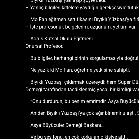
Bıyıklı Yüzbaşı yaklaşıp şöyle dedi:
– Yanlış bilgileri kitlelere yaydığın gerekçesiyle tu
Mo Fan eğitmen sertifikasını Bıyıklı Yüzbaşı’ya fırl
– İşte profesörlük belgelerim; üzgünüm, yetkim var.
Aorus Kutsal Okulu Eğitmeni.
Onursal Profesör.
Bu bilgiler, herhangi birinin sorgulamasıyla doğru
Ne yazık ki Mo Fan, öğretme yetkisine sahipti.
Bıyıklı Yüzbaşı çıldırmak üzereydi; hem Süper Düz
Derneği tarafından tasdiklenmiş yasal bir kimliği vark
“Onu durdurun, bu benim emrimdir. Asya Büyücüle
Aniden Bıyıklı Yüzbaşı’ya çok ağır bir emir ulaştı
Asya Büyücüler Derneği Başkanı…
Ve bu ses tonu, en çok korkulan o kişiye aitti.