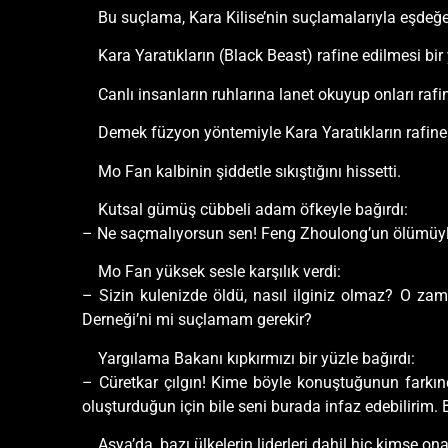
Bu suçlama, Kara Kilise’nin suçlamalarıyla eşdeğe
Kara Yaratıkların (Black Beast) rafine edilmesi bi
Canlı insanların ruhlarına lanet okuyup onları raf
Demek füzyon yöntemiyle Kara Yaratıkların rafine e
Mo Fan kalbinin şiddetle sıkıştığını hissetti.
Kutsal gümüş cübbeli adam öfkeyle bağırdı:
– Ne saçmalıyorsun sen! Feng Zhoulong’un ölümüyle 
Mo Fan yüksek sesle karşılık verdi:
– Sizin kulenizde öldü, nasıl ilginiz olmaz? O z
Derneği’ni mi suçlamam gerekir?
Yargılama Bakanı kıpkırmızı bir yüzle bağırdı:
– Cüretkar çılgın! Kime böyle konuştuğunun fark
oluşturduğun için bile seni burada infaz edebilirim
Asya’da, bazı ülkelerin liderleri dahil hiç kimse