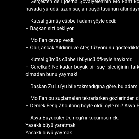
Gerçekten de Ejderha Şövalyeleri’nin Mo Fan’ı k
havada yürüdü; uzun saçları başörtüsünün altındaydı
Kutsal gümüş cübbeli adam şöyle dedi:
– Başkan sizi bekliyor.
Mo Fan cevap verdi:
– Olur, ancak Yıldırım ve Ateş füzyonunu gösterdikt
Kutsal gümüş cübbeli büyücü öfkeyle haykırdı:
– Cüretkar! Ne kadar büyük bir suç işlediğinin fa
olmadan bunu yaymak!
Başkan Zu Lu’yu bile takmadığına göre, bu adam 
Mo Fan bu suçlamaları tekrarlarken gözlerinden da
– Demek Feng Zhoulong böyle öldü öyle mi? Asya B
Asya Büyücüler Derneği’ni küçümsemek.
Yasaklı büyü yaratmak.
Yasaklı büyü yaymak.