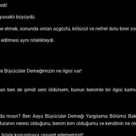
rdi!
r yasaklı büyüydü.
ine etmek, sonunda onları açgözlü, kötücül ve nefret dolu birer z
dilmesi aynı nitelikteydi.
Büyücüler Derneğimizin ne ilgisi var!
aman ben de şimdi seni öldürsem, bunun benimle bir ilgisi ka
ında mısın? Ben Asya Büyücüler Derneği Yargılama Bölümü Bak
. Buranın neresi olduğunu, benim kim olduğumu ve kendinin ne ol
 ona böyle konuşmaya cesaret edememişti!