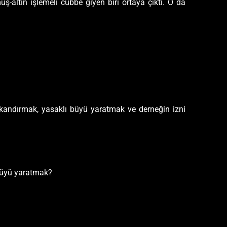
altın işlemeli cübbe giyen biri ortaya çıktı. O da
 kandırmak, yasaklı büyü yaratmak ve derneğin izni
büyü yaratmak?