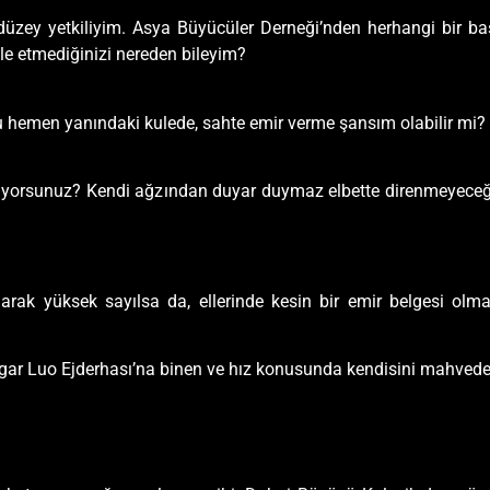
üzey yetkiliyim. Asya Büyücüler Derneği’nden herhangi bir b
e etmediğinizi nereden bileyim?
 hemen yanındaki kulede, sahte emir verme şansım olabilir mi?
yorsunuz? Kendi ağzından duyar duymaz elbette direnmeyeceğ
arak yüksek sayılsa da, ellerinde kesin bir emir belgesi ol
Rüzgar Luo Ejderhası’na binen ve hız konusunda kendisini mahve