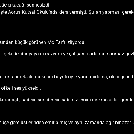
 güç çıkacağı şüphesizdi!
şte Aorus Kutsal Okulu’nda ders vermişti. Şu an yapması gereken
sından küçük görünen Mo Fan’ı izliyordu.
ynı şekilde, dünyaya ders vermeye çalışan o adama inanmaz gözle
onu örnek alır da kendi büyüleriyle yaralanırlarsa, öleceği on b
öfkeli ses yükseldi.
çıkmamıştı; sadece son derece sabırsız emirler ve mesajlar gönder
üşe göre üstlerinden emir almış ve aynı zamanda ağır bir azar iş