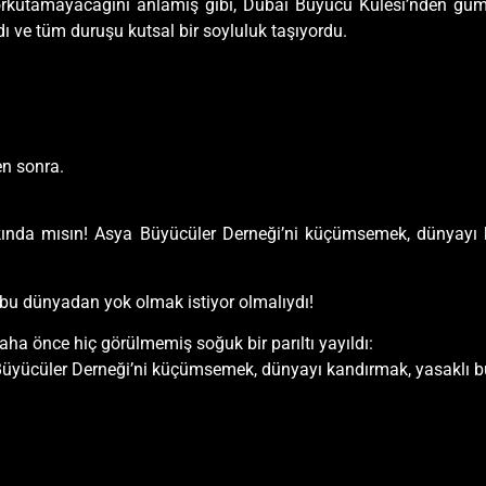
orkutamayacağını anlamış gibi, Dubai Büyücü Kulesi’nden gümüş-
 ve tüm duruşu kutsal bir soyluluk taşıyordu.
en sonra.
rkında mısın! Asya Büyücüler Derneği’ni küçümsemek, dünyayı
bu dünyadan yok olmak istiyor olmalıydı!
ha önce hiç görülmemiş soğuk bir parıltı yayıldı:
üyücüler Derneği’ni küçümsemek, dünyayı kandırmak, yasaklı 