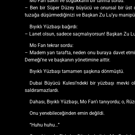
Mo Fan sakin ve soğukkanlı bir tavırla sordu:
– Ben bir Süper Düzey büyücü ve onursal bir üst d
tuzağa düşürmediğinizi ve Başkan Zu Lu’yu manipül
Bıyıklı Yüzbaşı bağırdı:
– Lanet olsun, sadece saçmalıyorsun! Başkan Zu Lu
Mo Fan tekrar sordu:
– Madem yan tarafta, neden onu buraya davet etmi
Derneği’ne ve başkanın yönetimine aittir.
Bıyıklı Yüzbaşı tamamen şaşkına dönmüştü.
Dubai Büyücü Kulesi’ndeki bir yüzbaşı mevki ol
saldıramazlardı.
Dahası, Bıyıklı Yüzbaşı, Mo Fan’ı tanıyordu; o, 
Onu yenebileceğinden emin değildi.
“Huhu huhu…”