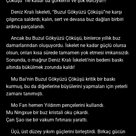
Çöküşü” ne kadar da görkemli ve şok ediciydi!!!
Deniz Kralı İskeleti, “Buzul Gökyüzü Çöküşü”ne karşı
çılgınca saldırdı; kalın, sert ve devasa buz dağları birbiri
ardına parçalandı.
Ancak bu Buzul Gökyüzü Çöküşü, binlerce yıllık buz
damarlarından oluşuyordu. İskelet ne kadar güçlü olursa
olsun, onları kısa sürede tamamen yok etmesi imkansızdı.
Sonunda, o mağrur Deniz Kralı İskeleti’nin bedeni baskı
altında bükülmek zorunda kaldı!
Mu Bai’nin Buzul Gökyüzü Çöküşü kritik bir baskı
kurmuş, bu da diğerlerine büyülerini yapmaları için yeterli
zamanı tanımıştı.
Mo Fan hemen Yıldırım pençelerini kullandı.
Mu Ningxue bir buz kristali oku çıkardı.
Çan Şao ise bir vakum fırtınası yarattı.
Üçü, üst düzey yıkım güçlerini birleştirdi. Birkaç gücün