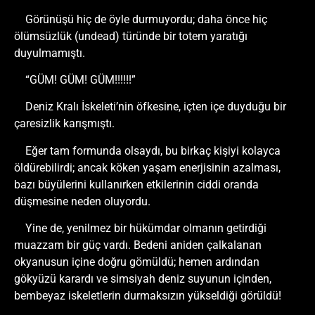
Görünüşü hiç de öyle durmuyordu; daha önce hiç
ölümsüzlük (undead) türünde bir totem yaratığı
duyulmamıştı.
“GÜM! GÜM! GÜM!!!!!!”
Deniz Kralı İskeleti’nin öfkesine, içten içe duyduğu bir
çaresizlik karışmıştı.
Eğer tam formunda olsaydı, bu birkaç kişiyi kolayca
öldürebilirdi; ancak köken yaşam enerjisinin azalması,
bazı büyülerini kullanırken etkilerinin ciddi oranda
düşmesine neden oluyordu.
Yine de, yenilmez bir hükümdar olmanın getirdiği
muazzam bir güç vardı. Bedeni aniden çalkalanan
okyanusun içine doğru gömüldü; hemen ardından
gökyüzü karardı ve simsiyah deniz suyunun içinden,
bembeyaz iskeletlerin durmaksızın yükseldiği görüldü!