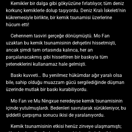
Kemikler bir dalga gibi gökyüzüne fırlatılıyor, tüm deniz
korkunç kemiklerle dolup taşıyordu. Deniz Kralı İskeleti’nin
kükremesiyle birlikte, bir kemik tsunamisi üzerlerine
hücum etti!
Cehennem tasviri gerçeğe dönüşmüştü. Mo Fan
uzaktan bu kemik tsunamisinin dehşetini hissetmişti,
ancak şimdi tam ortasında kalınca, her an
parçalanacakmış gibi hissettiren bir baskıyla tüm
yeteneklerini kullanamaz hale gelmişti.
Baskı kuvveti… Bu yenilmez hükümdar ağır yaralı olsa
bile, sahip olduğu muazzam gücü sergilediğinde düşman
üzerinde mutlak bir baskı kurabiliyordu.
Mo Fan ve Mu Ningxue neredeyse kemik tsunamisinin
içinde yutulmuşlardı. Bedenleri savrularak sürükleniyor, bu
şiddetli çarpışma sonucu ikisi de yaralanıyordu.
Kemik tsunamisinin etkisi henüz zirveye ulaşmamıştı;