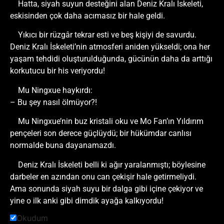
Hatta, siyah suyun desteğini alan Deniz Kralı İskeleti,
eskisinden çok daha acımasız bir hale geldi.
Yıkıcı bir rüzgâr tekrar esti ve beş kişiyi de savurdu.
Deniz Kralı İskeleti’nin atmosferi aniden yükseldi; ona her
yaşam tehdidi oluşturulduğunda, gücünün daha da arttığı
korkutucu bir his veriyordu!
Mu Ningxue haykırdı:
– Bu şey nasıl ölmüyor?!
Mu Ningxue’nin buz kristali oku ve Mo Fan’ın Yıldırım
pençeleri son derece güçlüydü; bir hükümdar canlısı
normalde buna dayanamazdı.
Deniz Kralı İskeleti belli ki ağır yaralanmıştı; böylesine
darbeler en azından onu can çekişir hale getirmeliydi.
Ama sonunda siyah suyu bir dalga gibi içine çekiyor ve
yine o ilk anki gibi dimdik ayağa kalkıyordu!
Okudum