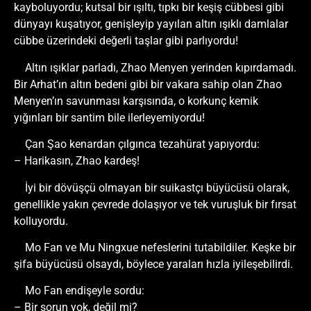
kayboluyordu; kutsal bir ışıltı, tıpkı bir keşiş cübbesi gibi
dünyayı kuşatıyor, genişleyip yayılan altın ışıklı damlalar
cübbe üzerindeki değerli taşlar gibi parlıyordu!
Altın ışıklar parladı, Zhao Menyen yerinden kıpırdamadı.
Bir Arhat’ın altın bedeni gibi bir vakara sahip olan Zhao
Menyen’ın savunması karşısında, o korkunç kemik
yığınları bir santim bile ilerleyemiyordu!
Çan Şao kenardan çılgınca tezahürat yapıyordu:
– Harikasın, Zhao kardeş!
İyi bir dövüşçü olmayan bir suikastçı büyücüsü olarak,
genellikle yakın çevrede dolaşıyor ve tek vuruşluk bir fırsat
kolluyordu.
Mo Fan ve Mu Ningxue nefeslerini tutabildiler. Keşke bir
şifa büyücüsü olsaydı, böylece yaraları hızla iyileşebilirdi.
Mo Fan endişeyle sordu:
– Bir sorun yok, değil mi?