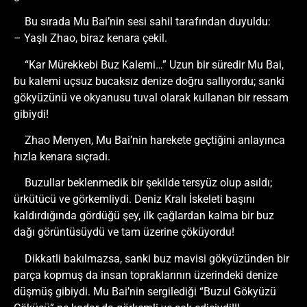
Bu sırada Mu Bai’nin sesi sahil tarafından duyuldu:
– Yaşlı Zhao, biraz kenara çekil.
“Kar Mürekkebi Buz Kalemi…” Uzun bir süredir Mu Bai,
bu kalemi uçsuz bucaksız denize doğru sallıyordu; sanki
gökyüzünü ve okyanusu tuval olarak kullanan bir ressam
gibiydi!
Zhao Menyen, Mu Bai’nin harekete geçtiğini anlayınca
hızla kenara sıçradı.
Buzullar beklenmedik bir şekilde tersyüz olup asıldı;
ürkütücü ve görkemliydi. Deniz Kralı İskeleti başını
kaldırdığında gördüğü şey, ilk çağlardan kalma bir buz
dağı görüntüsüydü ve tam üzerine çöküyordu!
Dikkatli bakılmazsa, sanki buz mavisi gökyüzünden bir
parça kopmuş da insan topraklarının üzerindeki denize
düşmüş gibiydi. Mu Bai’nin sergilediği “Buzul Gökyüzü